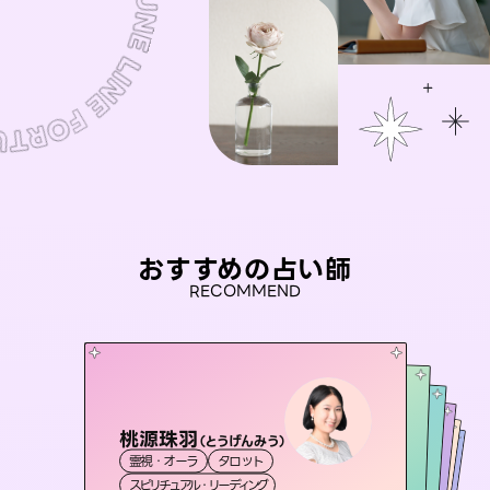
おすすめの占い師
RECOMMEND
桃源珠羽
セラピスト理恵
（
とうげんみう
）
彗望
アイリス -iris-
（
すいぼう
おう 霊感オラクル
）
霊視・オーラ
タロット
霊視・オーラ
タロット
未来視師＊花
霊視・オーラ
西洋占星術
透視
霊視・オーラ
タロット
スピリチュアル・リーディング
スピリチュアル・リーディング