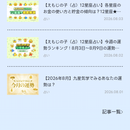
【えもじの子（占）12星座占い】各星座の
お金の使い方と貯金の傾向は？12星座★徹
底解説
占い
2026.08.03
【えもじの子（占）12星座占い】今週の運
勢ランキング！8月3日～8月9日の運勢
は？
占い
2026.08.02
【2026年8月】九星気学でみるあなたの運
勢は？
占い
2026.08.01
記事一覧