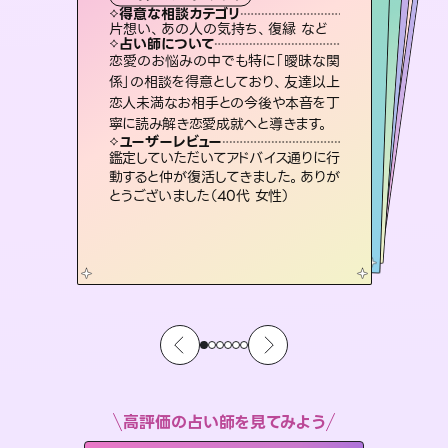
霊視・オーラ
スピリチュアル・リーディング
ルーン
オラクルカード
心理学
得意な相談カテゴリ
得意な相談カテゴリ
得意な相談カテゴリ
スピリチュアル・リーディング
得意な相談カテゴリ
得意な相談カテゴリ
片想い、あの人の気持ち、復縁 など
片想い、二人の未来、年の差 など
片想い、あの人の気持ち、復縁 など
恋愛総合、片想い、二人の未来 など
得意な相談カテゴリ
恋愛総合、あの人の気持ち など
出逢い、片想い、復縁 など
占い師について
占い師について
占い師について
占い師について
占い師について
占い師について
霊視×オラクルカードを使って「今」と
「未来」そして「気になるあの人の気持
ち」まで丁寧に読み解き、恋や人生のヒ
3,700年以上の歴史を持つ東洋最古の
占術「易占」で詳細まで占い、幸せへ向
かう道筋を示します。厳しい結果にも具
連絡再開、復縁、成就などの報告実績
多数。セラピストとして2万超の施術経
験があるからこそできる鑑定で、より良
恋愛のお悩みの中でも特に「曖昧な関
未来には何パターンもの選択肢があり
ます。不安で視えにくくなっているあな
たの素敵な未来を見つけ、その未来を
係」の相談を得意としており、友達以上
恋人未満なお相手との今後や本音を丁
ントを優しく引き出します。
復縁、恋愛、不倫の行方、同性愛や片思い、仕事関係や借金問題まで知りたいことや心の負担になっていることを紐解き、背中をそっと押して導きます。
体的な対策をお伝えします。
選択できるようアドバイスします。
い未来をサポートします。
ユーザーレビュー
ユーザーレビュー
寧に読み解き恋愛成就へと導きます。
ユーザーレビュー
ユーザーレビュー
不安な気持ちが嘘みたいに晴れまし
た…！よく視えていらっしゃるんだなと
ユーザーレビュー
安心感のあり、言い切ってくれる所や濁
さない鑑定のおかげで、毎回自分の気
職場の人の性質や人間関係、本心など
本当によく視えていてびっくり。対策が
複雑な背景もしっかり聞いて鑑定して
いただけました。気持ちが楽になりまし
ユーザーレビュー
とても心温まる鑑定でした。しかもこち
らは何も言っていないのに視えていらっ
感じました（40代 女性）
鑑定していただいてアドバイス通りに行
持ちを整えられます（30代 男性）
打てて前向きになれます（40代）
た（50代 女性）
動すると仲が復活してきました。ありが
しゃるんだなと驚きです（30代女性）
とうございました（40代 女性）
高評価の占い師を見てみよう