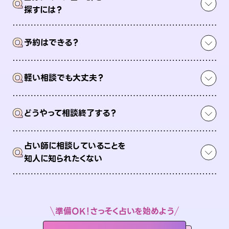
Q
探すには？
Q
予約はできる？
Q
軽い相談でも大丈夫？
Q
どうやって相談終了する？
占い師に相談していることを
Q
知人に知られたくない
準備OK！さっそく占いを始めよう