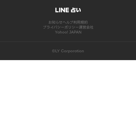
お知らせ
ヘルプ
利用規約
プライバシーポリシー
運営会社
Yahoo! JAPAN
©LY Corporation
このコンテンツは掲載が終了しました | LINE占い