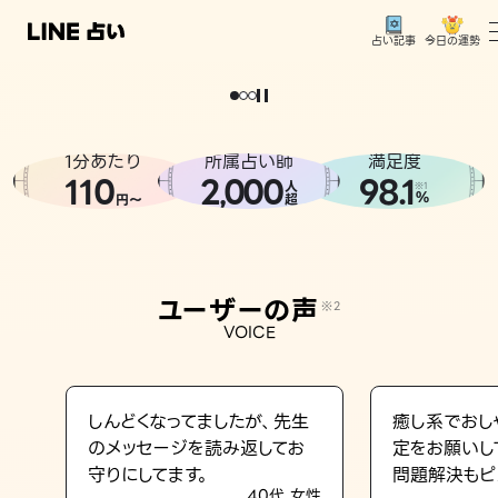
今日の運勢
占い記事
。
どうせなら
運
気
を
味
方
に
し
た
い
、
恋
も
仕
事
も
トップ
ユーザーの声
1分あたり
所属占い師
満足度
相談事例
110
2
000
98.1
,
人
※1
%
円〜
超
占いの流れ
おすすめの占い師
ユーザーの声
※2
よくある質問
VOICE
えもじの子（占）12星座占い
占い記事
しんどくなってましたが、先生
癒し系でおし
のメッセージを読み返してお
定をお願いし
お知らせ
守りにしてます。
問題解決もピ
40代 女性