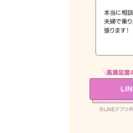
本当に相談
夫婦で乗り
張ります！
高満足度
LI
※LINEアプ