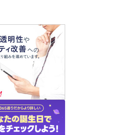
の声
れ
の占い師
質問