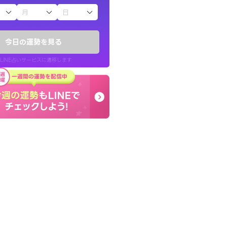
子（占）12星座占い
りしたくて鑑定を
とても的確で感じていた
)
言語化してくれたので腑
今日の運勢を見る
チ！
た。
LINE占いサービスに遷移します
50代 女性
LINE占いを開く
リ内のサービスページへ遷移します