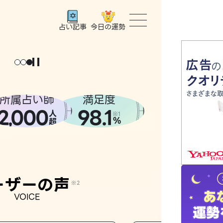
今日の運勢
占い記事
トップ
ユーザー
所属占い師
満足度
2
000
98.1
,
人
相談事例
※1
%
超
占いの流
おすすめ
ーザーの声
※2
VOICE
よくある