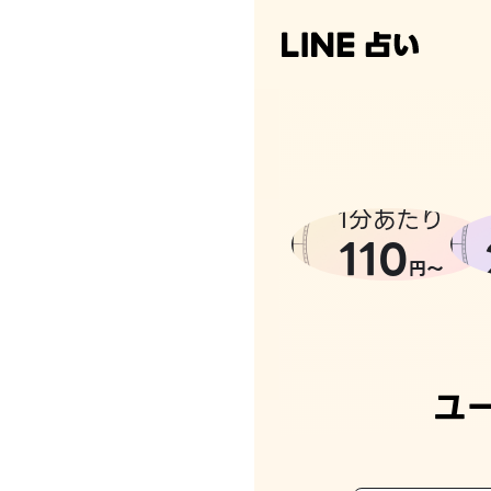
1分あたり
110
円〜
ユ