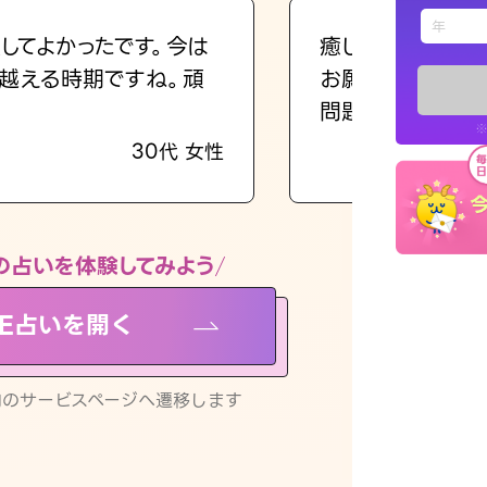
えもじの
してよかったです。今は
癒し系でおしゃべ
越える時期ですね。頑
お願いしてます(笑
占い記事
問題解決もピカイ
※
30代 女性
お知らせ
の占いを体験してみよう
NE占いを開く
※LINEアプ
リ内のサービスページへ遷移します