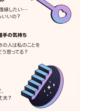
復縁したい…
らいいの？
相手の気持ち
あの人は私のことを
どう思ってる？
ど、
丈夫？