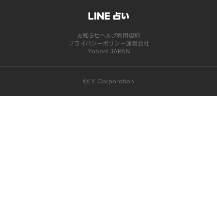
お知らせ
ヘルプ
利用規約
プライバシーポリシー
運営会社
Yahoo! JAPAN
©LY Corporation
このコンテンツは掲載が終了しました | LINE占い