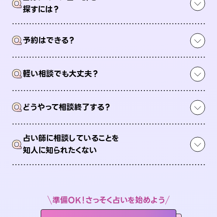
Q
探すには？
Q
予約はできる？
Q
軽い相談でも大丈夫？
Q
どうやって相談終了する？
占い師に相談していることを
Q
知人に知られたくない
準備OK！さっそく占いを始めよう