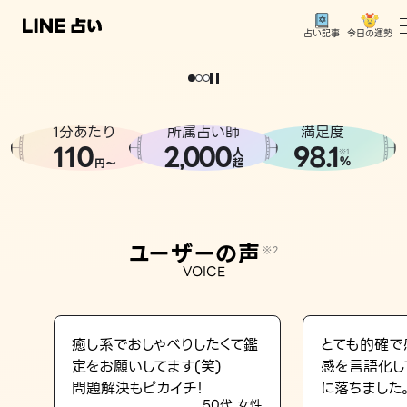
今日の運勢
占い記事
。
どうせなら
運
気
を
味
方
に
し
た
い
、
恋
も
仕
事
も
トップ
ユーザーの声
1分あたり
所属占い師
満足度
相談事例
110
2
000
98.1
,
人
※1
%
円〜
超
占いの流れ
おすすめの占い師
ユーザーの声
※2
よくある質問
VOICE
えもじの子（占）12星座占い
占い記事
癒し系でおしゃべりしたくて鑑
とても的確で
定をお願いしてます(笑)
感を言語化し
お知らせ
問題解決もピカイチ！
に落ちました
50代 女性