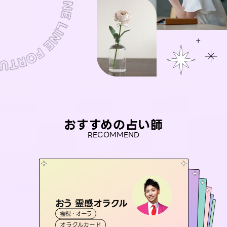
おすすめの占い師
RECOMMEND
おう 霊感オラクル
アイリス -iris-
彗望
桃源珠羽
（
すいぼう
未来視師＊花
）
霊視・オーラ
西洋占星術
（
とうげんみう
タロット
セラピスト理恵
霊視・オーラ
）
霊視・オーラ
透視
霊視・オーラ
タロット
オラクルカード
ルーン
心理学