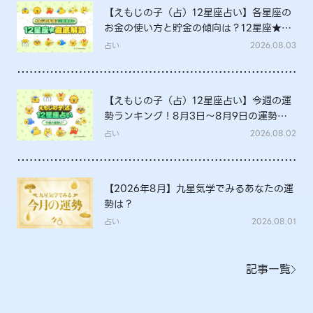
【えもじの子（占）12星座占い】各星座の
お金の使い方と貯金の傾向は？12星座★徹
底解説
占い
2026.08.03
【えもじの子（占）12星座占い】今週の運
勢ランキング！8月3日～8月9日の運勢
は？
占い
2026.08.02
【2026年8月】九星気学でみるあなたの運
勢は？
占い
2026.08.01
記事一覧