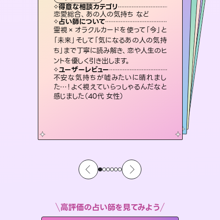
霊視・オーラ
スピリチュアル・リーディング
スピリチュアル・リーディング
スピリチュアル・リーディング
タロット
得意な相談カテゴリ
得意な相談カテゴリ
得意な相談カテゴリ
スピリチュアル・リーディング
得意な相談カテゴリ
得意な相談カテゴリ
恋愛総合、あの人の気持ち など
恋愛総合、片想い、二人の未来 など
片想い、あの人の気持ち、復縁 など
片想い、あの人の気持ち、復縁 など
得意な相談カテゴリ
出逢い、片想い、復縁 など
片想い、二人の未来、年の差 など
占い師について
占い師について
占い師について
占い師について
占い師について
占い師について
未来には何パターンもの選択肢があり
ます。不安で視えにくくなっているあな
たの素敵な未来を見つけ、その未来を
3,700年以上の歴史を持つ東洋最古の
占術「易占」で詳細まで占い、幸せへ向
かう道筋を示します。厳しい結果にも具
復縁、恋愛、不倫の行方、同性愛や片
思い、仕事関係や借金問題まで知りた
いことや心の負担になっていることを
霊視×オラクルカードを使って「今」と
連絡再開、復縁、成就などの報告実績
多数。セラピストとして2万超の施術経
験があるからこそできる鑑定で、より良
「未来」そして「気になるあの人の気持
ち」まで丁寧に読み解き、恋や人生のヒ
選択できるようアドバイスします。
恋愛のお悩みの中でも特に「曖昧な関係」の相談を得意としており、友達以上恋人未満なお相手との今後や本音を丁寧に読み解き恋愛成就へと導きます。
体的な対策をお伝えします。
い未来をサポートします。
紐解き、背中をそっと押して導きます。
ユーザーレビュー
ユーザーレビュー
ントを優しく引き出します。
ユーザーレビュー
ユーザーレビュー
職場の人の性質や人間関係、本心など
本当によく視えていてびっくり。対策が
ユーザーレビュー
鑑定していただいてアドバイス通りに行
動すると仲が復活してきました。ありが
とても心温まる鑑定でした。しかもこち
らは何も言っていないのに視えていらっ
複雑な背景もしっかり聞いて鑑定して
いただけました。気持ちが楽になりまし
ユーザーレビュー
安心感のあり、言い切ってくれる所や濁
さない鑑定のおかげで、毎回自分の気
打てて前向きになれます（40代）
不安な気持ちが嘘みたいに晴れまし
とうございました（40代 女性）
しゃるんだなと驚きです（30代女性）
た（50代 女性）
た…！よく視えていらっしゃるんだなと
持ちを整えられます（30代 男性）
感じました（40代 女性）
高評価の占い師を見てみよう