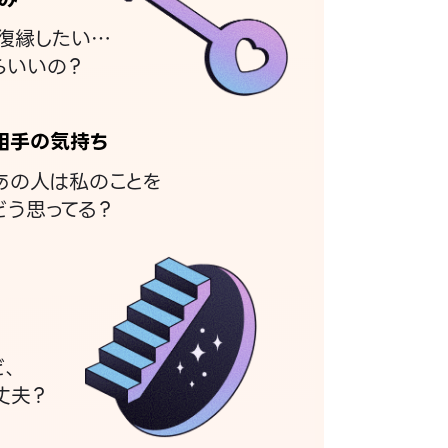
復縁したい…
らいいの？
相手の気持ち
あの人は私のことを
どう思ってる？
ど、
丈夫？