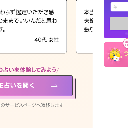
えもじの
わらず鑑定いただき感
本当に相談してよ
のままでいいんだと思わ
夫婦で乗り越える
占い記事
す。
張ります！
※
40代 女性
お知らせ
の占いを体験してみよう
NE占いを開く
※LINEアプ
リ内のサービスページへ遷移します