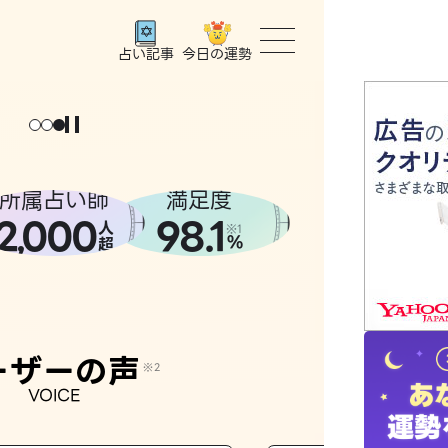
今日の運勢
占い記事
トップ
ユーザー
所属占い師
満足度
2
000
98.1
,
人
相談事例
※1
%
超
占いの流
おすすめ
ーザーの声
※2
VOICE
よくある