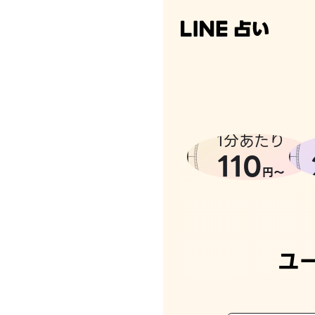
1分あたり
110
円〜
ユ