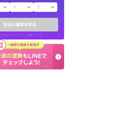
子（占）12星座占い
かったです。今は
とても的確で感じていた
時期ですね。頑
言語化してくれたので腑
今日の運勢を見る
た。
LINE占いサービスに遷移します
30代 女性
LINE占いを開く
リ内のサービスページへ遷移します