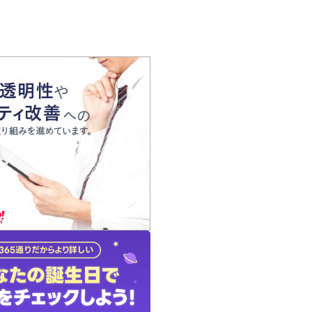
の声
れ
の占い師
質問