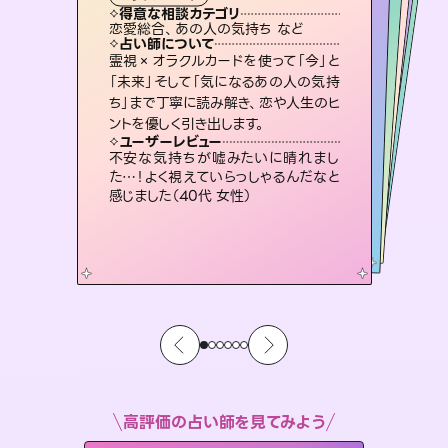
霊視・オーラ
スピリチュアル・リーディング
スピリチュアル・リーディング
スピリチュアル・リーディング
タロット
得意な相談カテゴリ
得意な相談カテゴリ
得意な相談カテゴリ
スピリチュアル・リーディング
得意な相談カテゴリ
得意な相談カテゴリ
恋愛総合、あの人の気持ち など
恋愛総合、片想い、二人の未来 など
片想い、あの人の気持ち、復縁 など
片想い、あの人の気持ち、復縁 など
得意な相談カテゴリ
出逢い、片想い、復縁 など
片想い、二人の未来、年の差 など
占い師について
占い師について
占い師について
占い師について
占い師について
占い師について
未来には何パターンもの選択肢があり
ます。不安で視えにくくなっているあな
たの素敵な未来を見つけ、その未来を
3,700年以上の歴史を持つ東洋最古の
占術「易占」で詳細まで占い、幸せへ向
かう道筋を示します。厳しい結果にも具
復縁、恋愛、不倫の行方、同性愛や片
思い、仕事関係や借金問題まで知りた
いことや心の負担になっていることを
霊視×オラクルカードを使って「今」と
連絡再開、復縁、成就などの報告実績
多数。セラピストとして2万超の施術経
験があるからこそできる鑑定で、より良
「未来」そして「気になるあの人の気持
ち」まで丁寧に読み解き、恋や人生のヒ
選択できるようアドバイスします。
恋愛のお悩みの中でも特に「曖昧な関係」の相談を得意としており、友達以上恋人未満なお相手との今後や本音を丁寧に読み解き恋愛成就へと導きます。
体的な対策をお伝えします。
い未来をサポートします。
紐解き、背中をそっと押して導きます。
ユーザーレビュー
ユーザーレビュー
ントを優しく引き出します。
ユーザーレビュー
ユーザーレビュー
職場の人の性質や人間関係、本心など
本当によく視えていてびっくり。対策が
ユーザーレビュー
鑑定していただいてアドバイス通りに行
動すると仲が復活してきました。ありが
とても心温まる鑑定でした。しかもこち
らは何も言っていないのに視えていらっ
複雑な背景もしっかり聞いて鑑定して
いただけました。気持ちが楽になりまし
ユーザーレビュー
安心感のあり、言い切ってくれる所や濁
さない鑑定のおかげで、毎回自分の気
打てて前向きになれます（40代）
不安な気持ちが嘘みたいに晴れまし
とうございました（40代 女性）
しゃるんだなと驚きです（30代女性）
た（50代 女性）
た…！よく視えていらっしゃるんだなと
持ちを整えられます（30代 男性）
感じました（40代 女性）
高評価の占い師を見てみよう