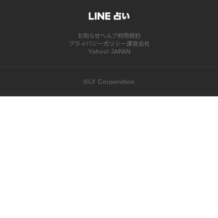
お知らせ
ヘルプ
利用規約
プライバシーポリシー
運営会社
Yahoo! JAPAN
©LY Corporation
このコンテンツは掲載が終了しました | LINE占い