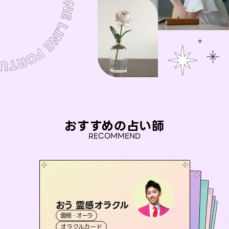
おすすめの占い師
RECOMMEND
おう 霊感オラクル
アイリス -iris-
彗望
桃源珠羽
（
すいぼう
未来視師＊花
）
霊視・オーラ
西洋占星術
（
とうげんみう
タロット
セラピスト理恵
霊視・オーラ
）
霊視・オーラ
透視
霊視・オーラ
タロット
オラクルカード
ルーン
心理学