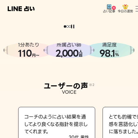
今日の運勢
占い記事
。
どうせなら
運
気
を
味
方
に
し
た
い
、
恋
も
仕
事
も
トップ
ユーザーの声
1分あたり
所属占い師
満足度
相談事例
110
2
000
98.1
,
人
※1
%
円〜
超
占いの流れ
おすすめの占い師
ユーザーの声
※2
よくある質問
VOICE
えもじの子（占）12星座占い
占い記事
コーチのように占い結果を通
とても的確で
してより良くなる指針を提示し
感を言語化し
お知らせ
てくれます。
に落ちました
30代 男性