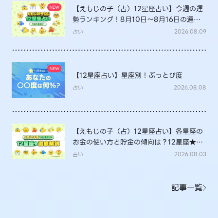
【えもじの子（占）12星座占い】今週の運
勢ランキング！8月10日～8月16日の運勢
は？
占い
2026.08.09
【12星座占い】星座別！ぶっとび度
占い
2026.08.08
【えもじの子（占）12星座占い】各星座の
お金の使い方と貯金の傾向は？12星座★徹
底解説
占い
2026.08.03
記事一覧