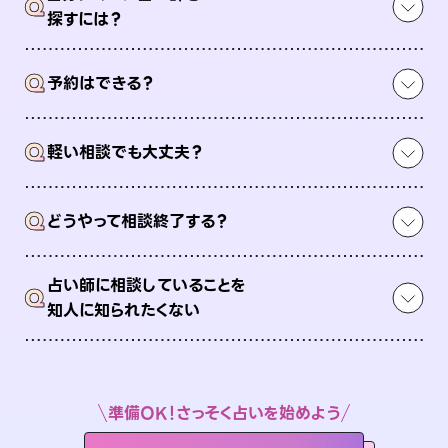
Q
探すには？
Q
予約はできる？
Q
軽い相談でも大丈夫？
Q
どうやって相談終了する？
占い師に相談していることを
Q
知人に知られたくない
準備OK！さっそく占いを始めよう