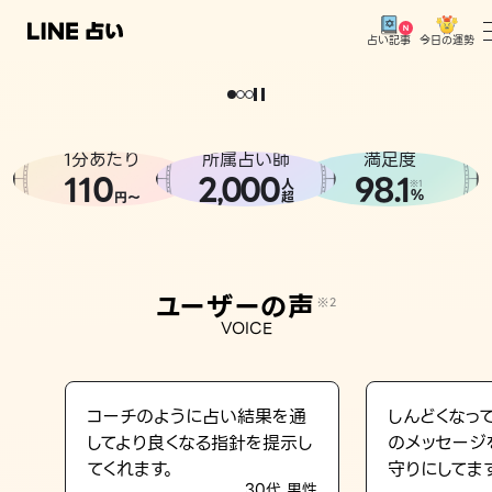
今日の運勢
占い記事
。
どうせなら
運
気
を
味
方
に
し
た
い
、
恋
も
仕
事
も
トップ
ユーザーの声
1分あたり
所属占い師
満足度
相談事例
110
2
000
98.1
,
人
※1
%
円〜
超
占いの流れ
おすすめの占い師
ユーザーの声
※2
よくある質問
VOICE
えもじの子（占）12星座占い
占い記事
コーチのように占い結果を通
しんどくなっ
してより良くなる指針を提示し
のメッセージ
お知らせ
てくれます。
守りにしてま
30代 男性