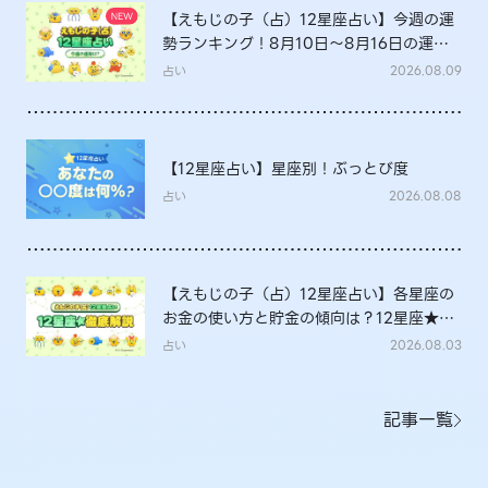
【えもじの子（占）12星座占い】今週の運
勢ランキング！8月10日～8月16日の運勢
は？
占い
2026.08.09
【12星座占い】星座別！ぶっとび度
占い
2026.08.08
【えもじの子（占）12星座占い】各星座の
お金の使い方と貯金の傾向は？12星座★徹
底解説
占い
2026.08.03
記事一覧