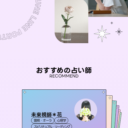
おすすめの占い師
RECOMMEND
未来視師＊花
おう 霊感オラクル
彗望
アイリス -iris-
（
すいぼう
桃源珠羽
）
霊視・オーラ
心理学
霊視・オーラ
セラピスト理恵
霊視・オーラ
（
とうげんみう
西洋占星術
透視
霊視・オーラ
）
タロット
スピリチュアル・リーディング
オラクルカード