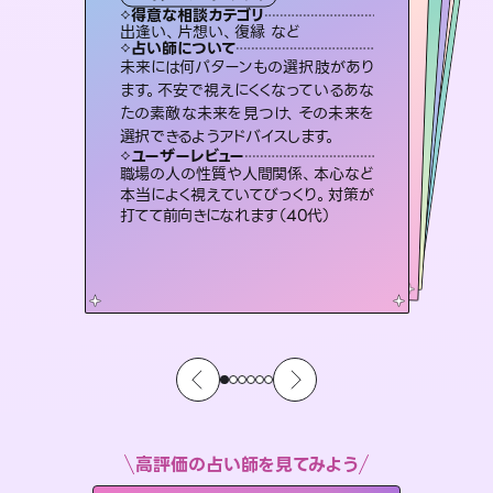
タロット
霊視・オーラ
スピリチュアル・リーディング
ルーン
スピリチュアル・リーディング
タロット
得意な相談カテゴリ
得意な相談カテゴリ
得意な相談カテゴリ
スピリチュアル・リーディング
得意な相談カテゴリ
得意な相談カテゴリ
出逢い、片想い、復縁 など
恋愛総合、あの人の気持ち など
片想い、あの人の気持ち、復縁 など
恋愛総合、片想い、二人の未来 など
得意な相談カテゴリ
片想い、あの人の気持ち、復縁 など
片想い、二人の未来、年の差 など
占い師について
占い師について
占い師について
占い師について
占い師について
占い師について
恋愛のお悩みの中でも特に「曖昧な関
係」の相談を得意としており、友達以上
恋人未満なお相手との今後や本音を丁
3,700年以上の歴史を持つ東洋最古の
占術「易占」で詳細まで占い、幸せへ向
かう道筋を示します。厳しい結果にも具
霊視×オラクルカードを使って「今」と
「未来」そして「気になるあの人の気持
ち」まで丁寧に読み解き、恋や人生のヒ
未来には何パターンもの選択肢があり
連絡再開、復縁、成就などの報告実績
多数。セラピストとして2万超の施術経
験があるからこそできる鑑定で、より良
ます。不安で視えにくくなっているあな
たの素敵な未来を見つけ、その未来を
寧に読み解き恋愛成就へと導きます。
復縁、恋愛、不倫の行方、同性愛や片思い、仕事関係や借金問題まで知りたいことや心の負担になっていることを紐解き、背中をそっと押して導きます。
体的な対策をお伝えします。
い未来をサポートします。
ントを優しく引き出します。
ユーザーレビュー
ユーザーレビュー
選択できるようアドバイスします。
ユーザーレビュー
ユーザーレビュー
鑑定していただいてアドバイス通りに行
動すると仲が復活してきました。ありが
ユーザーレビュー
安心感のあり、言い切ってくれる所や濁
さない鑑定のおかげで、毎回自分の気
とても心温まる鑑定でした。しかもこち
らは何も言っていないのに視えていらっ
複雑な背景もしっかり聞いて鑑定して
いただけました。気持ちが楽になりまし
ユーザーレビュー
不安な気持ちが嘘みたいに晴れまし
た…！よく視えていらっしゃるんだなと
とうございました（40代 女性）
職場の人の性質や人間関係、本心など
持ちを整えられます（30代 男性）
しゃるんだなと驚きです（30代女性）
た（50代 女性）
本当によく視えていてびっくり。対策が
感じました（40代 女性）
打てて前向きになれます（40代）
高評価の占い師を見てみよう