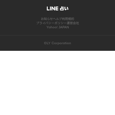
お知らせ
ヘルプ
利用規約
プライバシーポリシー
運営会社
Yahoo! JAPAN
©LY Corporation
このコンテンツは掲載が終了しました | LINE占い