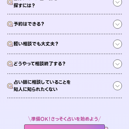
Q
探すには？
Q
予約はできる？
Q
軽い相談でも大丈夫？
Q
どうやって相談終了する？
占い師に相談していることを
Q
知人に知られたくない
準備OK！さっそく占いを始めよう