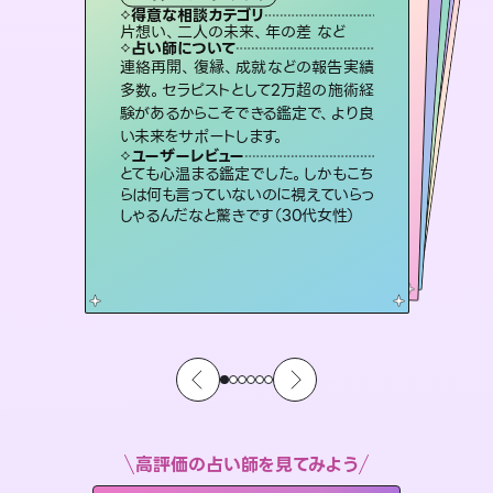
霊視・オーラ
ルーン
）
スピリチュアル・リーディング
スピリチュアル・リーディング
タロット
得意な相談カテゴリ
得意な相談カテゴリ
得意な相談カテゴリ
スピリチュアル・リーディング
得意な相談カテゴリ
得意な相談カテゴリ
片想い、二人の未来、年の差 など
恋愛総合、あの人の気持ち など
恋愛総合、片想い、二人の未来 など
片想い、あの人の気持ち、復縁 など
得意な相談カテゴリ
出逢い、片想い、復縁 など
片想い、あの人の気持ち、復縁 など
占い師について
占い師について
占い師について
占い師について
占い師について
占い師について
未来には何パターンもの選択肢があり
ます。不安で視えにくくなっているあな
たの素敵な未来を見つけ、その未来を
復縁、恋愛、不倫の行方、同性愛や片
思い、仕事関係や借金問題まで知りた
いことや心の負担になっていることを
霊視×オラクルカードを使って「今」と
「未来」そして「気になるあの人の気持
ち」まで丁寧に読み解き、恋や人生のヒ
連絡再開、復縁、成就などの報告実績
恋愛のお悩みの中でも特に「曖昧な関
係」の相談を得意としており、友達以上
恋人未満なお相手との今後や本音を丁
多数。セラピストとして2万超の施術経
験があるからこそできる鑑定で、より良
選択できるようアドバイスします。
3,700年以上の歴史を持つ東洋最古の占術「易占」で詳細まで占い、幸せへ向かう道筋を示します。厳しい結果にも具体的な対策をお伝えします。
紐解き、背中をそっと押して導きます。
寧に読み解き恋愛成就へと導きます。
ントを優しく引き出します。
ユーザーレビュー
ユーザーレビュー
い未来をサポートします。
ユーザーレビュー
ユーザーレビュー
職場の人の性質や人間関係、本心など
本当によく視えていてびっくり。対策が
ユーザーレビュー
複雑な背景もしっかり聞いて鑑定して
いただけました。気持ちが楽になりまし
鑑定していただいてアドバイス通りに行
動すると仲が復活してきました。ありが
安心感のあり、言い切ってくれる所や濁
さない鑑定のおかげで、毎回自分の気
ユーザーレビュー
不安な気持ちが嘘みたいに晴れまし
た…！よく視えていらっしゃるんだなと
打てて前向きになれます（40代）
とても心温まる鑑定でした。しかもこち
た（50代 女性）
とうございました（40代 女性）
持ちを整えられます（30代 男性）
らは何も言っていないのに視えていらっ
感じました（40代 女性）
しゃるんだなと驚きです（30代女性）
高評価の占い師を見てみよう