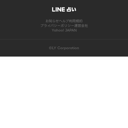
お知らせ
ヘルプ
利用規約
プライバシーポリシー
運営会社
Yahoo! JAPAN
©LY Corporation
このコンテンツは掲載が終了しました | LINE占い