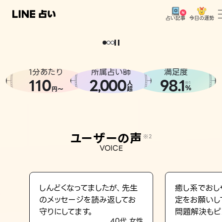
今日の運勢
占い記事
。
どうせなら
運
気
を
味
方
に
し
た
い
、
恋
も
仕
事
も
トップ
ユーザーの声
1分あたり
所属占い師
満足度
相談事例
110
2
000
98.1
,
人
※1
%
円〜
超
占いの流れ
おすすめの占い師
ユーザーの声
※2
よくある質問
VOICE
えもじの子（占）12星座占い
占い記事
しんどくなってましたが、先生
癒し系でおし
のメッセージを読み返してお
定をお願いし
お知らせ
守りにしてます。
問題解決もピ
40代 女性