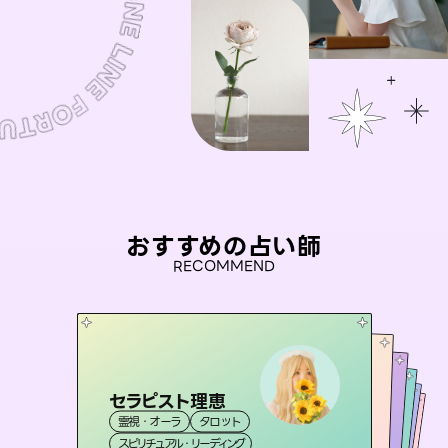
おすすめの占い師
RECOMMEND
セラピスト理恵
おう 霊感オラクル
アイリス -iris-
彗望
未来視師＊花
霊視・オーラ
タロット
（
すいぼう
霊視・オーラ
）
桃源珠羽
西洋占星術
タロット
霊視・オーラ
霊視・オーラ
透視
（
スピリチュアル・リーディング
とうげんみう
オラクルカード
心理学