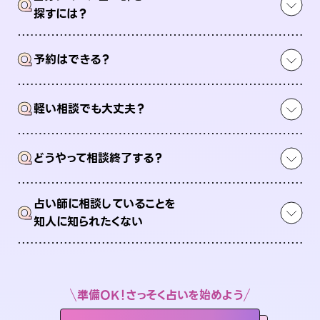
Q
探すには？
Q
予約はできる？
Q
軽い相談でも大丈夫？
Q
どうやって相談終了する？
占い師に相談していることを
Q
知人に知られたくない
準備OK！さっそく占いを始めよう