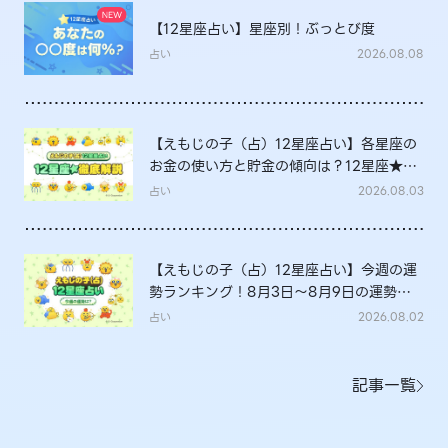
【12星座占い】星座別！ぶっとび度
占い
2026.08.08
【えもじの子（占）12星座占い】各星座の
お金の使い方と貯金の傾向は？12星座★徹
底解説
占い
2026.08.03
【えもじの子（占）12星座占い】今週の運
勢ランキング！8月3日～8月9日の運勢
は？
占い
2026.08.02
記事一覧