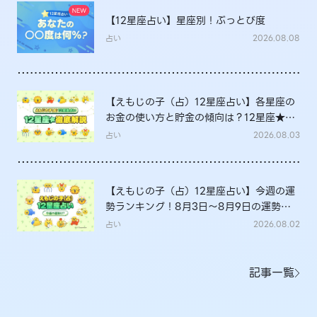
【12星座占い】星座別！ぶっとび度
占い
2026.08.08
【えもじの子（占）12星座占い】各星座の
お金の使い方と貯金の傾向は？12星座★徹
底解説
占い
2026.08.03
【えもじの子（占）12星座占い】今週の運
勢ランキング！8月3日～8月9日の運勢
は？
占い
2026.08.02
記事一覧