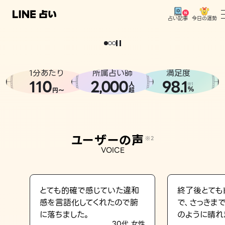
今日の運勢
占い記事
。
どうせなら
運
気
を
味
方
に
し
た
い
、
恋
も
仕
事
も
トップ
ユーザーの声
1分あたり
所属占い師
満足度
相談事例
110
2
000
98.1
,
人
※1
%
円〜
超
占いの流れ
おすすめの占い師
ユーザーの声
※2
よくある質問
VOICE
えもじの子（占）12星座占い
占い記事
とても的確で感じていた違和
終了後とても
感を言語化してくれたので腑
で、さっきま
お知らせ
に落ちました。
のように晴れ
30代 女性