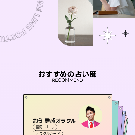
おすすめの占い師
RECOMMEND
おう 霊感オラクル
彗望
アイリス -iris-
（
すいぼう
）
未来視師＊花
桃源珠羽
霊視・オーラ
霊視・オーラ
透視
セラピスト理恵
西洋占星術
（
とうげんみう
タロット
霊視・オーラ
霊視・オーラ
）
心理学
オラクルカード
スピリチュアル・リーディング