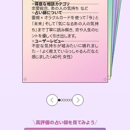
タロット
霊視・オーラ
ルーン
スピリチュアル・リーディング
スピリチュアル・リーディング
タロット
得意な相談カテゴリ
得意な相談カテゴリ
得意な相談カテゴリ
スピリチュアル・リーディング
得意な相談カテゴリ
得意な相談カテゴリ
恋愛総合、あの人の気持ち など
片想い、あの人の気持ち、復縁 など
恋愛総合、片想い、二人の未来 など
出逢い、片想い、復縁 など
得意な相談カテゴリ
片想い、あの人の気持ち、復縁 など
片想い、二人の未来、年の差 など
占い師について
占い師について
占い師について
占い師について
占い師について
占い師について
恋愛のお悩みの中でも特に「曖昧な関
係」の相談を得意としており、友達以上
恋人未満なお相手との今後や本音を丁
復縁、恋愛、不倫の行方、同性愛や片
思い、仕事関係や借金問題まで知りた
いことや心の負担になっていることを
3,700年以上の歴史を持つ東洋最古の
占術「易占」で詳細まで占い、幸せへ向
かう道筋を示します。厳しい結果にも具
霊視×オラクルカードを使って「今」と
連絡再開、復縁、成就などの報告実績
多数。セラピストとして2万超の施術経
験があるからこそできる鑑定で、より良
「未来」そして「気になるあの人の気持
ち」まで丁寧に読み解き、恋や人生のヒ
寧に読み解き恋愛成就へと導きます。
未来には何パターンもの選択肢があります。不安で視えにくくなっているあなたの素敵な未来を見つけ、その未来を選択できるようアドバイスします。
紐解き、背中をそっと押して導きます。
い未来をサポートします。
体的な対策をお伝えします。
ユーザーレビュー
ユーザーレビュー
ントを優しく引き出します。
ユーザーレビュー
ユーザーレビュー
鑑定していただいてアドバイス通りに行
動すると仲が復活してきました。ありが
ユーザーレビュー
職場の人の性質や人間関係、本心など
本当によく視えていてびっくり。対策が
とても心温まる鑑定でした。しかもこち
らは何も言っていないのに視えていらっ
安心感のあり、言い切ってくれる所や濁
さない鑑定のおかげで、毎回自分の気
ユーザーレビュー
複雑な背景もしっかり聞いて鑑定して
いただけました。気持ちが楽になりまし
とうございました（40代 女性）
不安な気持ちが嘘みたいに晴れまし
打てて前向きになれます（40代）
しゃるんだなと驚きです（30代女性）
持ちを整えられます（30代 男性）
た…！よく視えていらっしゃるんだなと
た（50代 女性）
感じました（40代 女性）
高評価の占い師を見てみよう