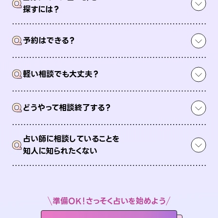
Q
探すには？
Q
予約はできる？
Q
軽い相談でも大丈夫？
Q
どうやって相談終了する？
占い師に相談していることを
Q
知人に知られたくない
準備OK！さっそく占いを始めよう