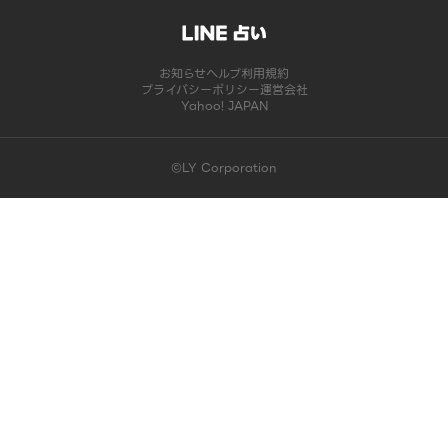
お知らせ
ヘルプ
利用規約
プライバシーポリシー
運営会社
Yahoo! JAPAN
©LY Corporation
このコンテンツは掲載が終了しました | LINE占い