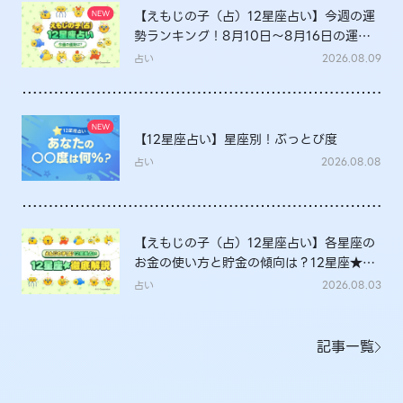
【えもじの子（占）12星座占い】今週の運
勢ランキング！8月10日～8月16日の運勢
は？
占い
2026.08.09
【12星座占い】星座別！ぶっとび度
占い
2026.08.08
【えもじの子（占）12星座占い】各星座の
お金の使い方と貯金の傾向は？12星座★徹
底解説
占い
2026.08.03
記事一覧