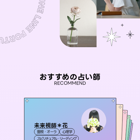
おすすめの占い師
RECOMMEND
未来視師＊花
おう 霊感オラクル
桃源珠羽
セラピスト理恵
（
とうげんみう
彗望
霊視・オーラ
心理学
）
霊視・オーラ
（
アイリス -iris-
すいぼう
霊視・オーラ
）
霊視・オーラ
タロット
霊視・オーラ
タロット
スピリチュアル・リーディング
オラクルカード
透視