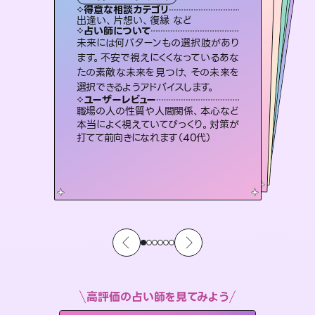
西洋占星術
スピリチュアル・リーディング
スピリチュアル・リーディング
スピリチュアル・リーディング
タロット
得意な相談カテゴリ
得意な相談カテゴリ
得意な相談カテゴリ
ルーン
得意な相談カテゴリ
得意な相談カテゴリ
出逢い、片想い、復縁 など
恋愛総合、あの人の気持ち など
片想い、あの人の気持ち、復縁 など
片想い、二人の未来、年の差 など
得意な相談カテゴリ
片想い、あの人の気持ち、復縁 など
恋愛総合、片想い、二人の未来 など
占い師について
占い師について
占い師について
占い師について
占い師について
占い師について
3,700年以上の歴史を持つ東洋最古の
占術「易占」で詳細まで占い、幸せへ向
かう道筋を示します。厳しい結果にも具
恋愛のお悩みの中でも特に「曖昧な関
係」の相談を得意としており、友達以上
恋人未満なお相手との今後や本音を丁
霊視×オラクルカードを使って「今」と
「未来」そして「気になるあの人の気持
ち」まで丁寧に読み解き、恋や人生のヒ
未来には何パターンもの選択肢があり
復縁、恋愛、不倫の行方、同性愛や片
思い、仕事関係や借金問題まで知りた
いことや心の負担になっていることを
ます。不安で視えにくくなっているあな
たの素敵な未来を見つけ、その未来を
体的な対策をお伝えします。
連絡再開、復縁、成就などの報告実績多数。セラピストとして2万超の施術経験があるからこそできる鑑定で、より良い未来をサポートします。
寧に読み解き恋愛成就へと導きます。
紐解き、背中をそっと押して導きます。
ントを優しく引き出します。
ユーザーレビュー
ユーザーレビュー
選択できるようアドバイスします。
ユーザーレビュー
ユーザーレビュー
複雑な背景もしっかり聞いて鑑定して
いただけました。気持ちが楽になりまし
ユーザーレビュー
とても心温まる鑑定でした。しかもこち
らは何も言っていないのに視えていらっ
安心感のあり、言い切ってくれる所や濁
さない鑑定のおかげで、毎回自分の気
鑑定していただいてアドバイス通りに行
動すると仲が復活してきました。ありが
ユーザーレビュー
不安な気持ちが嘘みたいに晴れまし
た…！よく視えていらっしゃるんだなと
た（50代 女性）
職場の人の性質や人間関係、本心など
しゃるんだなと驚きです（30代女性）
持ちを整えられます（30代 男性）
とうございました（40代 女性）
本当によく視えていてびっくり。対策が
感じました（40代 女性）
打てて前向きになれます（40代）
高評価の占い師を見てみよう