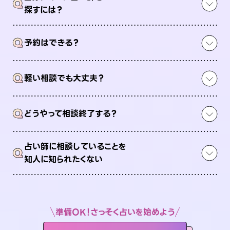
Q
探すには？
Q
予約はできる？
Q
軽い相談でも大丈夫？
Q
どうやって相談終了する？
占い師に相談していることを
Q
知人に知られたくない
準備OK！さっそく占いを始めよう