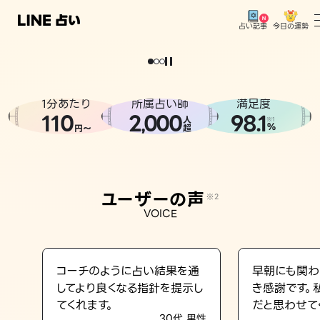
今日の運勢
占い記事
。
どうせなら
運
気
を
味
方
に
し
た
い
、
恋
も
仕
事
も
トップ
ユーザーの声
1分あたり
所属占い師
満足度
相談事例
110
2
000
98.1
,
人
※1
%
円〜
超
占いの流れ
おすすめの占い師
ユーザーの声
※2
よくある質問
VOICE
えもじの子（占）12星座占い
占い記事
コーチのように占い結果を通
早朝にも関わ
してより良くなる指針を提示し
き感謝です。
お知らせ
てくれます。
だと思わせて
30代 男性