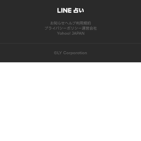
お知らせ
ヘルプ
利用規約
プライバシーポリシー
運営会社
Yahoo! JAPAN
©LY Corporation
このコンテンツは掲載が終了しました | LINE占い