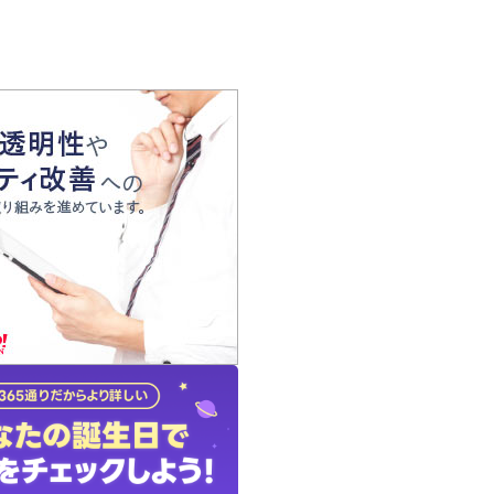
の声
れ
の占い師
質問