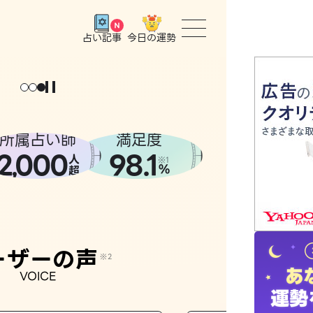
今日の運勢
占い記事
トップ
ユーザー
所属占い師
満足度
2
000
98.1
,
人
相談事例
※1
%
超
占いの流
おすすめ
ーザーの声
※2
VOICE
よくある