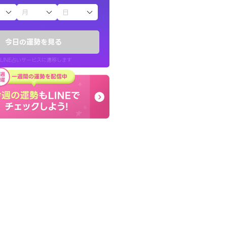
子（占）12星座占い
きな気持ちで、さ
癒し系でおしゃべりした
ヤが嘘のように
お願いしてます(笑)
今日の運勢を見る
問題解決もピカイチ！
LINE占いサービスに遷移します
30代 女性
LINE占いを開く
リ内のサービスページへ遷移します