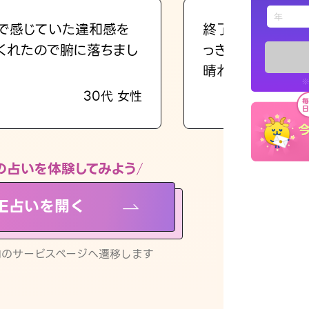
えもじの
で感じていた違和感を
終了後とても前向
くれたので腑に落ちまし
っきまでの心のモ
占い記事
晴れました。
※
30代 女性
お知らせ
の占いを体験してみよう
NE占いを開く
※LINEアプ
リ内のサービスページへ遷移します