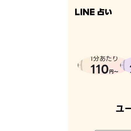
1分あたり
110
円〜
ユ