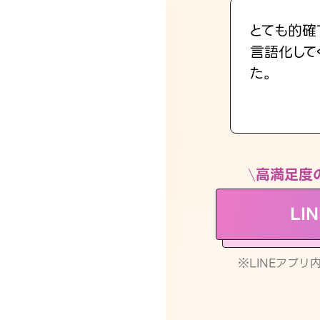
とても的確
言語化して
た。
高満足度
LI
※LINEアプ