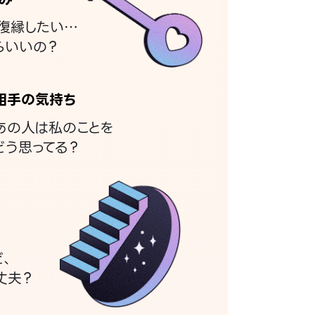
復縁したい…
らいいの？
相手の気持ち
あの人は私のことを
どう思ってる？
ど、
丈夫？