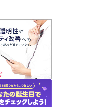
の声
れ
の占い師
質問