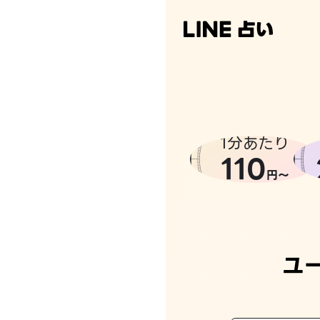
なんかち
1分あたり
110
円〜
ユ