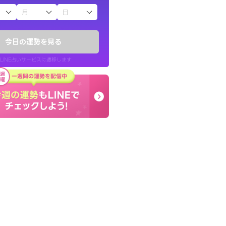
子（占）12星座占い
かったです。今は
とても的確で感じていた
時期ですね。頑
言語化してくれたので腑
今日の運勢を見る
た。
LINE占いサービスに遷移します
30代 女性
LINE占いを開く
リ内のサービスページへ遷移します