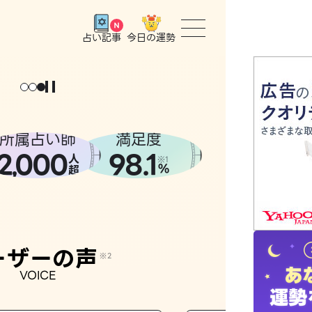
今日の運勢
占い記事
トップ
ょっと
。
元
気
に
な
った
、
話
し
たら
ユーザー
所属占い師
満足度
2
000
98.1
,
人
相談事例
※1
%
超
占いの流
おすすめ
ーザーの声
※2
VOICE
よくある