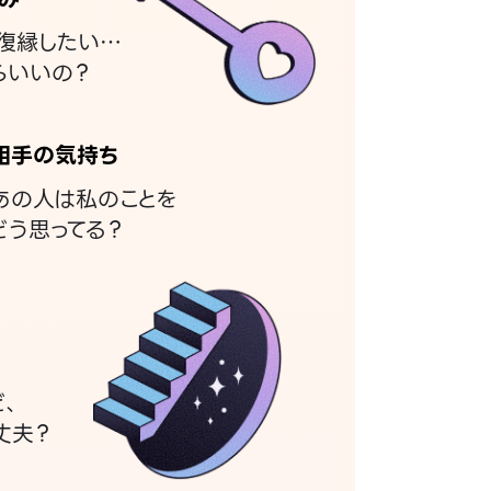
復縁したい…
らいいの？
相手の気持ち
あの人は私のことを
どう思ってる？
ど、
丈夫？