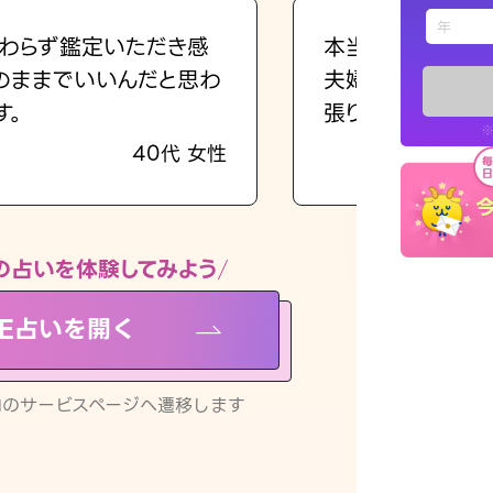
えもじの
わらず鑑定いただき感
本当に相談してよ
のままでいいんだと思わ
夫婦で乗り越える
占い記事
す。
張ります！
※
40代 女性
お知らせ
の占いを体験してみよう
NE占いを開く
※LINEアプ
リ内のサービスページへ遷移します