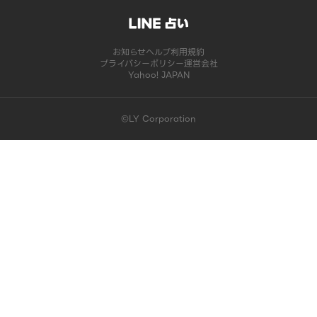
お知らせ
ヘルプ
利用規約
プライバシーポリシー
運営会社
Yahoo! JAPAN
©LY Corporation
このコンテンツは掲載が終了しました | LINE占い