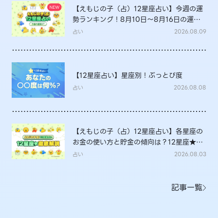
【えもじの子（占）12星座占い】今週の運
勢ランキング！8月10日～8月16日の運勢
は？
占い
2026.08.09
【12星座占い】星座別！ぶっとび度
占い
2026.08.08
【えもじの子（占）12星座占い】各星座の
お金の使い方と貯金の傾向は？12星座★徹
底解説
占い
2026.08.03
記事一覧