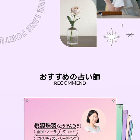
おすすめの占い師
RECOMMEND
桃源珠羽
セラピスト理恵
（
とうげんみう
）
アイリス -iris-
おう 霊感オラクル
未来視師＊花
霊視・オーラ
タロット
霊視・オーラ
タロット
彗望
西洋占星術
タロット
霊視・オーラ
（
すいぼう
霊視・オーラ
スピリチュアル・リーディング
）
スピリチュアル・リーディング
心理学