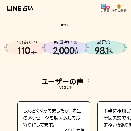
今日の運勢
占い記事
。
どうせなら
運
気
を
味
方
に
し
た
い
、
恋
も
仕
事
も
トップ
ユーザーの声
1分あたり
所属占い師
満足度
相談事例
110
2
000
98.1
,
人
※1
%
円〜
超
占いの流れ
おすすめの占い師
ユーザーの声
※2
よくある質問
VOICE
えもじの子（占）12星座占い
占い記事
しんどくなってましたが、先生
本当に相談し
のメッセージを読み返してお
今は夫婦で乗
お知らせ
守りにしてます。
すね。頑張り
40代 女性