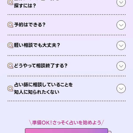
Q
探すには？
Q
予約はできる？
Q
軽い相談でも大丈夫？
Q
どうやって相談終了する？
占い師に相談していることを
Q
知人に知られたくない
準備OK！さっそく占いを始めよう