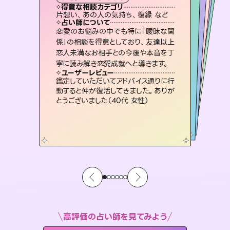
霊視・オーラ
ルーン
オラクルカード
スピリチュアル・リーディング
透視
得意な相談カテゴリ
得意な相談カテゴリ
得意な相談カテゴリ
スピリチュアル・リーディング
得意な相談カテゴリ
得意な相談カテゴリ
片想い、あの人の気持ち、復縁 など
片想い、二人の未来、年の差 など
恋愛総合、片想い、二人の未来 など
恋愛総合、あの人の気持ち など
得意な相談カテゴリ
出逢い、片想い、復縁 など
片想い、あの人の気持ち、復縁 など
占い師について
占い師について
占い師について
占い師について
占い師について
占い師について
未来には何パターンもの選択肢があり
ます。不安で視えにくくなっているあな
たの素敵な未来を見つけ、その未来を
復縁、恋愛、不倫の行方、同性愛や片
思い、仕事関係や借金問題まで知りた
いことや心の負担になっていることを
連絡再開、復縁、成就などの報告実績
多数。セラピストとして2万超の施術経
験があるからこそできる鑑定で、より良
恋愛のお悩みの中でも特に「曖昧な関
3,700年以上の歴史を持つ東洋最古の
占術「易占」で詳細まで占い、幸せへ向
かう道筋を示します。厳しい結果にも具
係」の相談を得意としており、友達以上
恋人未満なお相手との今後や本音を丁
選択できるようアドバイスします。
霊視×オラクルカードを使って「今」と「未来」そして「気になるあの人の気持ち」まで丁寧に読み解き、恋や人生のヒントを優しく引き出します。
紐解き、背中をそっと押して導きます。
体的な対策をお伝えします。
い未来をサポートします。
ユーザーレビュー
ユーザーレビュー
寧に読み解き恋愛成就へと導きます。
ユーザーレビュー
ユーザーレビュー
職場の人の性質や人間関係、本心など
本当によく視えていてびっくり。対策が
ユーザーレビュー
不安な気持ちが嘘みたいに晴れまし
た…！よく視えていらっしゃるんだなと
複雑な背景もしっかり聞いて鑑定して
いただけました。気持ちが楽になりまし
安心感のあり、言い切ってくれる所や濁
さない鑑定のおかげで、毎回自分の気
ユーザーレビュー
とても心温まる鑑定でした。しかもこち
らは何も言っていないのに視えていらっ
打てて前向きになれます（40代）
鑑定していただいてアドバイス通りに行
感じました（40代 女性）
た（50代 女性）
持ちを整えられます（30代 男性）
動すると仲が復活してきました。ありが
しゃるんだなと驚きです（30代女性）
とうございました（40代 女性）
高評価の占い師を見てみよう