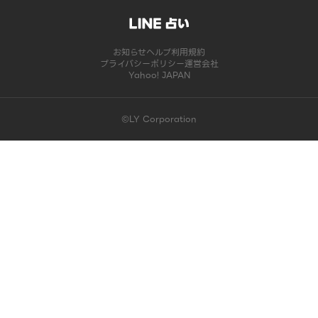
お知らせ
ヘルプ
利用規約
プライバシーポリシー
運営会社
Yahoo! JAPAN
©LY Corporation
このコンテンツは掲載が終了しました | LINE占い