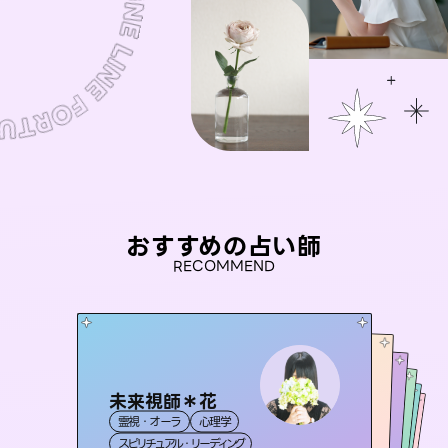
おすすめの占い師
RECOMMEND
未来視師＊花
おう 霊感オラクル
アイリス -iris-
セラピスト理恵
彗望
霊視・オーラ
心理学
霊視・オーラ
（
桃源珠羽
すいぼう
西洋占星術
）
タロット
霊視・オーラ
霊視・オーラ
タロット
（
スピリチュアル・リーディング
とうげんみう
オラクルカード
透視