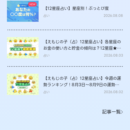
【12星座占い】星座別！ぶっとび度
占い
2026.08.08
【えもじの子（占）12星座占い】各星座の
お金の使い方と貯金の傾向は？12星座★徹
底解説
占い
2026.08.03
【えもじの子（占）12星座占い】今週の運
勢ランキング！8月3日～8月9日の運勢
は？
占い
2026.08.02
記事一覧