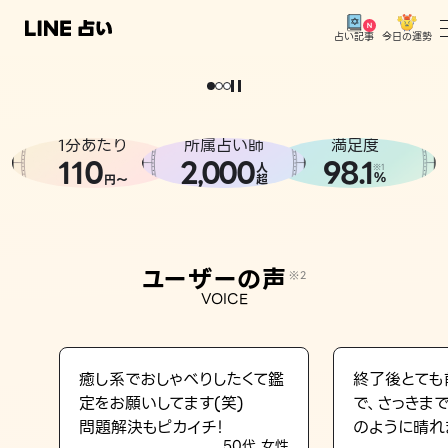
今日の運勢
占い記事
。
どうせなら
運
気
を
味
方
に
し
た
い
、
恋
も
仕
事
も
トップ
ユーザーの声
1分あたり
所属占い師
満足度
相談事例
110
2
000
98.1
,
人
※1
%
円〜
超
占いの流れ
おすすめの占い師
ユーザーの声
※2
よくある質問
VOICE
えもじの子（占）12星座占い
占い記事
癒し系でおしゃべりしたくて鑑
終了後とても
定をお願いしてます(笑)
で、さっきま
お知らせ
問題解決もピカイチ！
のように晴れ
50代 女性