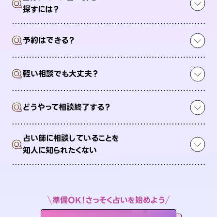
Q
探すには？
Q
予約はできる？
Q
軽い相談でも大丈夫？
Q
どうやって相談終了する？
占い師に相談していることを
Q
知人に知られたくない
準備OK！さっそく占いを始めよう