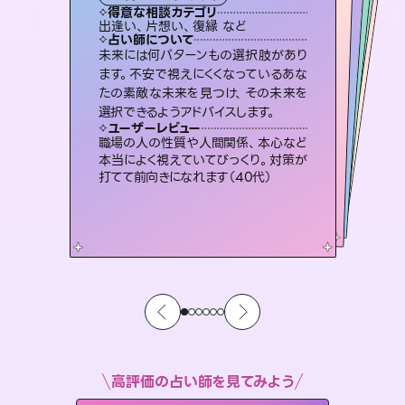
霊視・オーラ
ルーン
）
スピリチュアル・リーディング
スピリチュアル・リーディング
タロット
得意な相談カテゴリ
得意な相談カテゴリ
得意な相談カテゴリ
スピリチュアル・リーディング
得意な相談カテゴリ
得意な相談カテゴリ
出逢い、片想い、復縁 など
恋愛総合、あの人の気持ち など
恋愛総合、片想い、二人の未来 など
片想い、二人の未来、年の差 など
得意な相談カテゴリ
片想い、あの人の気持ち、復縁 など
片想い、あの人の気持ち、復縁 など
占い師について
占い師について
占い師について
占い師について
占い師について
占い師について
3,700年以上の歴史を持つ東洋最古の
占術「易占」で詳細まで占い、幸せへ向
かう道筋を示します。厳しい結果にも具
復縁、恋愛、不倫の行方、同性愛や片
思い、仕事関係や借金問題まで知りた
いことや心の負担になっていることを
霊視×オラクルカードを使って「今」と
「未来」そして「気になるあの人の気持
ち」まで丁寧に読み解き、恋や人生のヒ
未来には何パターンもの選択肢があり
恋愛のお悩みの中でも特に「曖昧な関
係」の相談を得意としており、友達以上
恋人未満なお相手との今後や本音を丁
ます。不安で視えにくくなっているあな
たの素敵な未来を見つけ、その未来を
体的な対策をお伝えします。
連絡再開、復縁、成就などの報告実績多数。セラピストとして2万超の施術経験があるからこそできる鑑定で、より良い未来をサポートします。
紐解き、背中をそっと押して導きます。
寧に読み解き恋愛成就へと導きます。
ントを優しく引き出します。
ユーザーレビュー
ユーザーレビュー
選択できるようアドバイスします。
ユーザーレビュー
ユーザーレビュー
複雑な背景もしっかり聞いて鑑定して
いただけました。気持ちが楽になりまし
ユーザーレビュー
とても心温まる鑑定でした。しかもこち
らは何も言っていないのに視えていらっ
鑑定していただいてアドバイス通りに行
動すると仲が復活してきました。ありが
安心感のあり、言い切ってくれる所や濁
さない鑑定のおかげで、毎回自分の気
ユーザーレビュー
不安な気持ちが嘘みたいに晴れまし
た…！よく視えていらっしゃるんだなと
た（50代 女性）
職場の人の性質や人間関係、本心など
しゃるんだなと驚きです（30代女性）
とうございました（40代 女性）
持ちを整えられます（30代 男性）
本当によく視えていてびっくり。対策が
感じました（40代 女性）
打てて前向きになれます（40代）
高評価の占い師を見てみよう