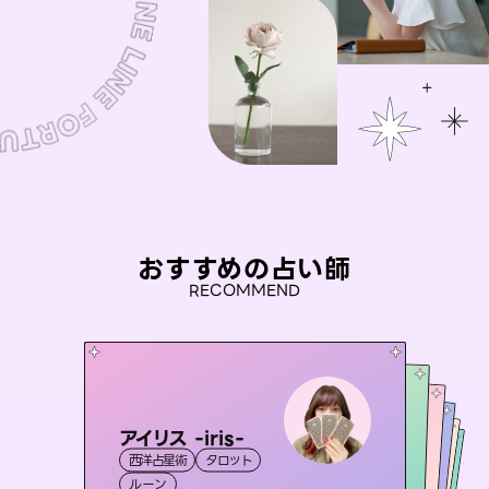
おすすめの占い師
RECOMMEND
アイリス -iris-
セラピスト理恵
桃源珠羽
未来視師＊花
（
とうげんみう
おう 霊感オラクル
西洋占星術
タロット
）
霊視・オーラ
タロット
彗望
霊視・オーラ
霊視・オーラ
タロット
（
すいぼう
霊視・オーラ
心理学
ルーン
）
スピリチュアル・リーディング