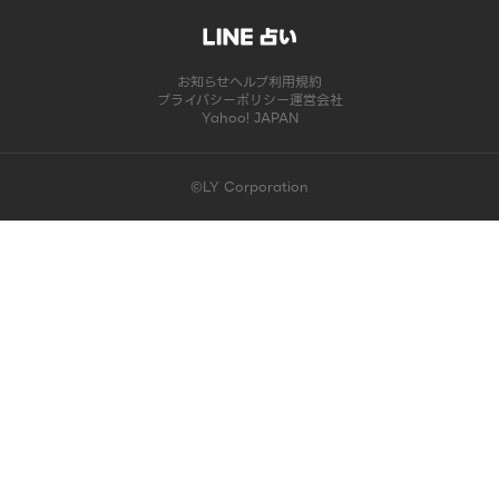
お知らせ
ヘルプ
利用規約
プライバシーポリシー
運営会社
Yahoo! JAPAN
©LY Corporation
このコンテンツは掲載が終了しました | LINE占い