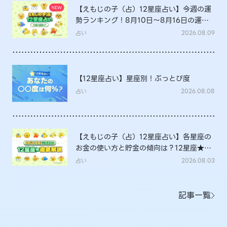
【えもじの子（占）12星座占い】今週の運
勢ランキング！8月10日～8月16日の運勢
は？
占い
2026.08.09
【12星座占い】星座別！ぶっとび度
占い
2026.08.08
【えもじの子（占）12星座占い】各星座の
お金の使い方と貯金の傾向は？12星座★徹
底解説
占い
2026.08.03
記事一覧