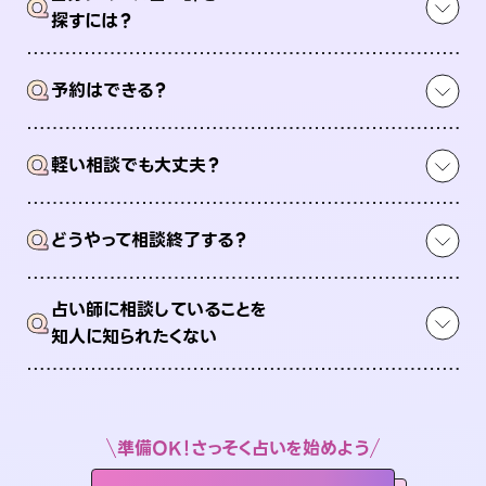
Q
探すには？
Q
予約はできる？
Q
軽い相談でも大丈夫？
Q
どうやって相談終了する？
占い師に相談していることを
Q
知人に知られたくない
準備OK！さっそく占いを始めよう