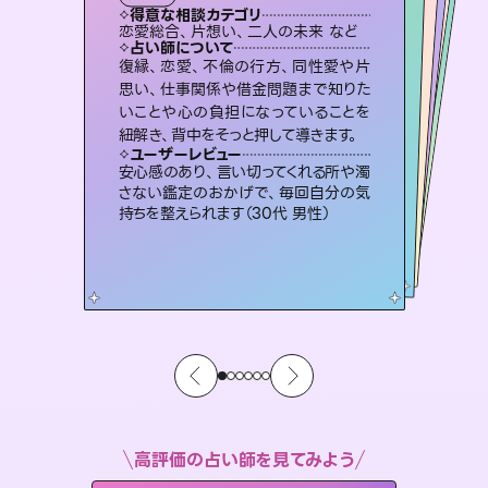
霊視・オーラ
スピリチュアル・リーディング
スピリチュアル・リーディング
オラクルカード
透視
得意な相談カテゴリ
得意な相談カテゴリ
得意な相談カテゴリ
スピリチュアル・リーディング
得意な相談カテゴリ
得意な相談カテゴリ
恋愛総合、片想い、二人の未来 など
片想い、二人の未来、年の差 など
片想い、あの人の気持ち、復縁 など
出逢い、片想い、復縁 など
得意な相談カテゴリ
恋愛総合、あの人の気持ち など
片想い、あの人の気持ち、復縁 など
占い師について
占い師について
占い師について
占い師について
占い師について
占い師について
霊視×オラクルカードを使って「今」と
「未来」そして「気になるあの人の気持
ち」まで丁寧に読み解き、恋や人生のヒ
恋愛のお悩みの中でも特に「曖昧な関
係」の相談を得意としており、友達以上
恋人未満なお相手との今後や本音を丁
連絡再開、復縁、成就などの報告実績
多数。セラピストとして2万超の施術経
験があるからこそできる鑑定で、より良
復縁、恋愛、不倫の行方、同性愛や片
3,700年以上の歴史を持つ東洋最古の
占術「易占」で詳細まで占い、幸せへ向
かう道筋を示します。厳しい結果にも具
思い、仕事関係や借金問題まで知りた
いことや心の負担になっていることを
ントを優しく引き出します。
未来には何パターンもの選択肢があります。不安で視えにくくなっているあなたの素敵な未来を見つけ、その未来を選択できるようアドバイスします。
寧に読み解き恋愛成就へと導きます。
体的な対策をお伝えします。
い未来をサポートします。
ユーザーレビュー
ユーザーレビュー
紐解き、背中をそっと押して導きます。
ユーザーレビュー
ユーザーレビュー
不安な気持ちが嘘みたいに晴れまし
た…！よく視えていらっしゃるんだなと
ユーザーレビュー
職場の人の性質や人間関係、本心など
本当によく視えていてびっくり。対策が
複雑な背景もしっかり聞いて鑑定して
いただけました。気持ちが楽になりまし
鑑定していただいてアドバイス通りに行
動すると仲が復活してきました。ありが
ユーザーレビュー
とても心温まる鑑定でした。しかもこち
らは何も言っていないのに視えていらっ
感じました（40代 女性）
安心感のあり、言い切ってくれる所や濁
打てて前向きになれます（40代）
た（50代 女性）
とうございました（40代 女性）
さない鑑定のおかげで、毎回自分の気
しゃるんだなと驚きです（30代女性）
持ちを整えられます（30代 男性）
高評価の占い師を見てみよう