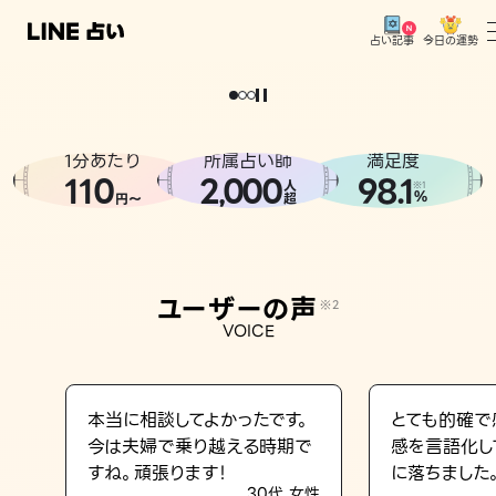
今日の運勢
占い記事
。
どうせなら
運
気
を
味
方
に
し
た
い
、
恋
も
仕
事
も
トップ
ユーザーの声
1分あたり
所属占い師
満足度
相談事例
110
2
000
98.1
,
人
※1
%
円〜
超
占いの流れ
おすすめの占い師
ユーザーの声
※2
よくある質問
VOICE
えもじの子（占）12星座占い
占い記事
本当に相談してよかったです。
とても的確で
今は夫婦で乗り越える時期で
感を言語化し
お知らせ
すね。頑張ります！
に落ちました
30代 女性