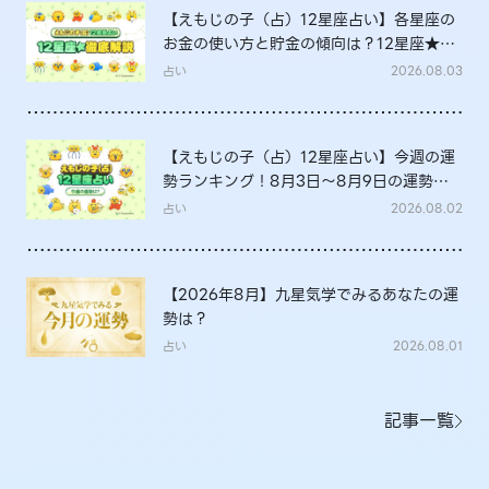
【えもじの子（占）12星座占い】各星座の
お金の使い方と貯金の傾向は？12星座★徹
底解説
占い
2026.08.03
【えもじの子（占）12星座占い】今週の運
勢ランキング！8月3日～8月9日の運勢
は？
占い
2026.08.02
【2026年8月】九星気学でみるあなたの運
勢は？
占い
2026.08.01
記事一覧