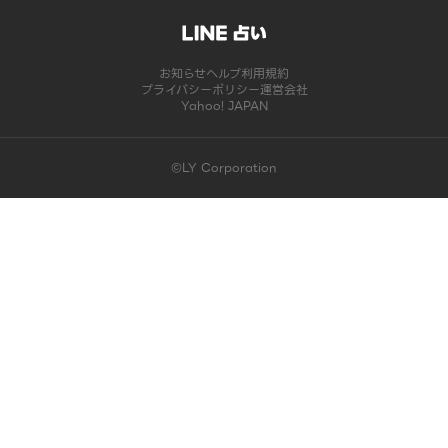
お知らせ
ヘルプ
利用規約
プライバシーポリシー
運営会社
Yahoo! JAPAN
©LY Corporation
このコンテンツは掲載が終了しました | LINE占い