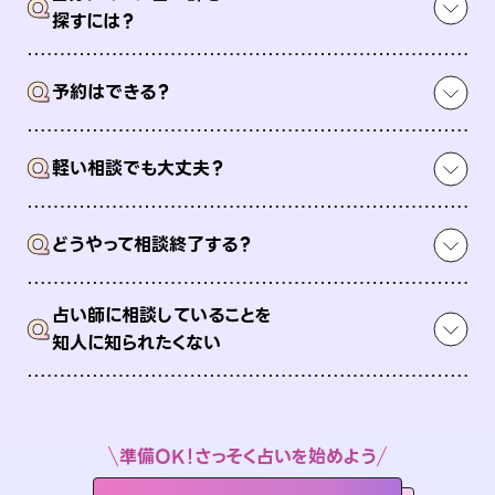
Q
探すには？
Q
予約はできる？
Q
軽い相談でも大丈夫？
Q
どうやって相談終了する？
占い師に相談していることを
Q
知人に知られたくない
準備OK！さっそく占いを始めよう