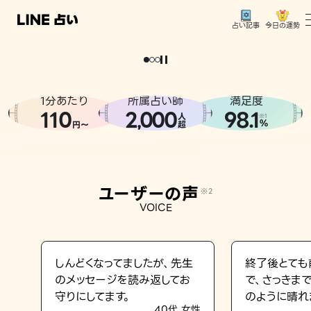
今日の運勢
占い記事
。
どうせなら
運
気
を
味
方
に
し
た
い
、
恋
も
仕
事
も
トップ
ユーザーの声
1分あたり
所属占い師
満足度
相談事例
110
2
000
98.1
,
人
※1
%
円〜
超
占いの流れ
おすすめの占い師
ユーザーの声
※2
よくある質問
VOICE
えもじの子（占）12星座占い
占い記事
しんどくなってましたが、先生
終了後とても
のメッセージを読み返してお
で、さっきま
お知らせ
守りにしてます。
のように晴れ
40代 女性