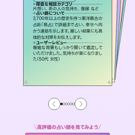
霊視・オーラ
ルーン
オラクルカード
スピリチュアル・リーディング
タロット
得意な相談カテゴリ
得意な相談カテゴリ
得意な相談カテゴリ
スピリチュアル・リーディング
得意な相談カテゴリ
得意な相談カテゴリ
片想い、あの人の気持ち、復縁 など
片想い、あの人の気持ち、復縁 など
恋愛総合、片想い、二人の未来 など
恋愛総合、あの人の気持ち など
得意な相談カテゴリ
出逢い、片想い、復縁 など
片想い、二人の未来、年の差 など
占い師について
占い師について
占い師について
占い師について
占い師について
占い師について
未来には何パターンもの選択肢があり
ます。不安で視えにくくなっているあな
たの素敵な未来を見つけ、その未来を
復縁、恋愛、不倫の行方、同性愛や片
思い、仕事関係や借金問題まで知りた
いことや心の負担になっていることを
恋愛のお悩みの中でも特に「曖昧な関
係」の相談を得意としており、友達以上
恋人未満なお相手との今後や本音を丁
3,700年以上の歴史を持つ東洋最古の
連絡再開、復縁、成就などの報告実績
多数。セラピストとして2万超の施術経
験があるからこそできる鑑定で、より良
占術「易占」で詳細まで占い、幸せへ向
かう道筋を示します。厳しい結果にも具
選択できるようアドバイスします。
霊視×オラクルカードを使って「今」と「未来」そして「気になるあの人の気持ち」まで丁寧に読み解き、恋や人生のヒントを優しく引き出します。
紐解き、背中をそっと押して導きます。
い未来をサポートします。
寧に読み解き恋愛成就へと導きます。
ユーザーレビュー
ユーザーレビュー
体的な対策をお伝えします。
ユーザーレビュー
ユーザーレビュー
職場の人の性質や人間関係、本心など
本当によく視えていてびっくり。対策が
ユーザーレビュー
不安な気持ちが嘘みたいに晴れまし
た…！よく視えていらっしゃるんだなと
とても心温まる鑑定でした。しかもこち
らは何も言っていないのに視えていらっ
安心感のあり、言い切ってくれる所や濁
さない鑑定のおかげで、毎回自分の気
ユーザーレビュー
鑑定していただいてアドバイス通りに行
動すると仲が復活してきました。ありが
打てて前向きになれます（40代）
複雑な背景もしっかり聞いて鑑定して
感じました（40代 女性）
しゃるんだなと驚きです（30代女性）
持ちを整えられます（30代 男性）
いただけました。気持ちが楽になりまし
とうございました（40代 女性）
た（50代 女性）
高評価の占い師を見てみよう