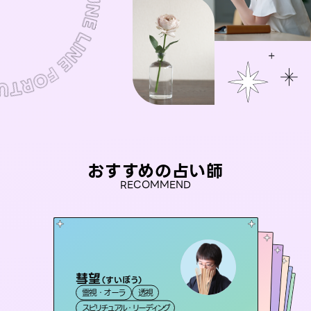
おすすめの占い師
RECOMMEND
彗望
桃源珠羽
（
すいぼう
）
アイリス -iris-
（
とうげんみう
）
おう 霊感オラクル
未来視師＊花
霊視・オーラ
透視
霊視・オーラ
タロット
セラピスト理恵
西洋占星術
タロット
霊視・オーラ
霊視・オーラ
スピリチュアル・リーディング
スピリチュアル・リーディング
心理学