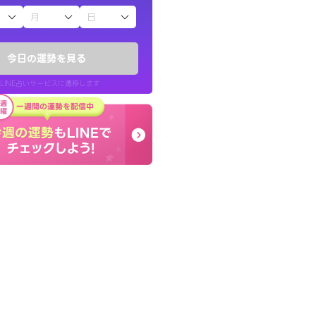
子（占）12星座占い
ていた違和感を
早朝にも関わらず鑑定
ので腑に落ちまし
謝です。私のままでいい
今日の運勢を見る
せてくれます。
LINE占いサービスに遷移します
30代 女性
LINE占いを開く
リ内のサービスページへ遷移します