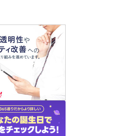
の声
れ
の占い師
質問