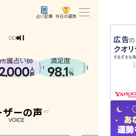
今日の運勢
占い記事
トップ
ユーザー
所属占い師
満足度
2
000
98.1
,
人
相談事例
※1
%
超
占いの流
おすすめ
ーザーの声
※2
VOICE
よくある