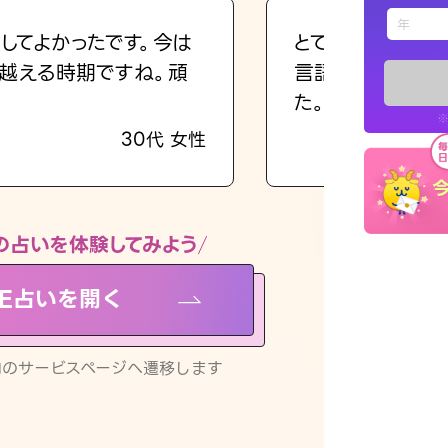
えもじの
してよかったです。今は
とても的確で感じ
越える時期ですね。頑
言語化してくれた
占い記事
た。
※
30代 女性
お知らせ
の占いを体験してみよう
NE占いを開く
※LINEアプ
リ内のサービスページへ遷移します