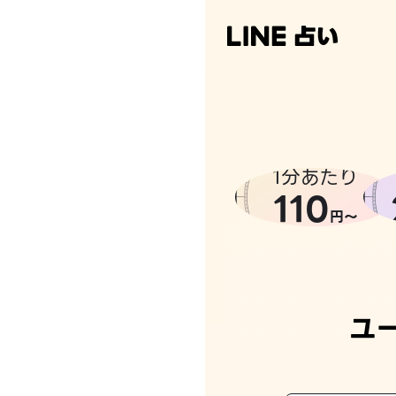
1分あたり
110
円〜
ユ