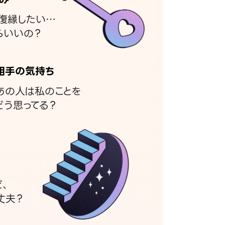
復縁したい…
らいいの？
相手の気持ち
あの人は私のことを
どう思ってる？
ど、
丈夫？