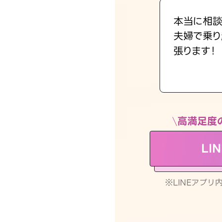
本当に相談
夫婦で乗り
張ります！
高満足度
LI
※LINEアプ