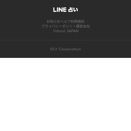
お知らせ
ヘルプ
利用規約
プライバシーポリシー
運営会社
Yahoo! JAPAN
©LY Corporation
このコンテンツは掲載が終了しました | LINE占い