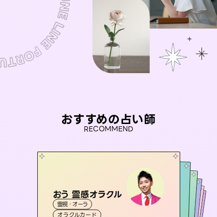
おすすめの占い師
RECOMMEND
おう 霊感オラクル
彗望
セラピスト理恵
（
すいぼう
）
未来視師＊花
桃源珠羽
霊視・オーラ
霊視・オーラ
透視
アイリス -iris-
霊視・オーラ
（
とうげんみう
霊視・オーラ
タロット
霊視・オーラ
）
心理学
オラクルカード
スピリチュアル・リーディング