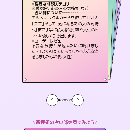
タロット
西洋占星術
スピリチュアル・リーディング
スピリチュアル・リーディング
スピリチュアル・リーディング
タロット
得意な相談カテゴリ
得意な相談カテゴリ
得意な相談カテゴリ
ルーン
得意な相談カテゴリ
得意な相談カテゴリ
恋愛総合、あの人の気持ち など
片想い、あの人の気持ち、復縁 など
片想い、二人の未来、年の差 など
出逢い、片想い、復縁 など
得意な相談カテゴリ
片想い、あの人の気持ち、復縁 など
恋愛総合、片想い、二人の未来 など
占い師について
占い師について
占い師について
占い師について
占い師について
占い師について
恋愛のお悩みの中でも特に「曖昧な関
係」の相談を得意としており、友達以上
恋人未満なお相手との今後や本音を丁
連絡再開、復縁、成就などの報告実績
多数。セラピストとして2万超の施術経
験があるからこそできる鑑定で、より良
3,700年以上の歴史を持つ東洋最古の
占術「易占」で詳細まで占い、幸せへ向
かう道筋を示します。厳しい結果にも具
霊視×オラクルカードを使って「今」と
復縁、恋愛、不倫の行方、同性愛や片
思い、仕事関係や借金問題まで知りた
いことや心の負担になっていることを
「未来」そして「気になるあの人の気持
ち」まで丁寧に読み解き、恋や人生のヒ
寧に読み解き恋愛成就へと導きます。
未来には何パターンもの選択肢があります。不安で視えにくくなっているあなたの素敵な未来を見つけ、その未来を選択できるようアドバイスします。
い未来をサポートします。
紐解き、背中をそっと押して導きます。
体的な対策をお伝えします。
ユーザーレビュー
ユーザーレビュー
ントを優しく引き出します。
ユーザーレビュー
ユーザーレビュー
鑑定していただいてアドバイス通りに行
動すると仲が復活してきました。ありが
ユーザーレビュー
職場の人の性質や人間関係、本心など
本当によく視えていてびっくり。対策が
安心感のあり、言い切ってくれる所や濁
さない鑑定のおかげで、毎回自分の気
とても心温まる鑑定でした。しかもこち
らは何も言っていないのに視えていらっ
ユーザーレビュー
複雑な背景もしっかり聞いて鑑定して
いただけました。気持ちが楽になりまし
とうございました（40代 女性）
不安な気持ちが嘘みたいに晴れまし
打てて前向きになれます（40代）
持ちを整えられます（30代 男性）
しゃるんだなと驚きです（30代女性）
た…！よく視えていらっしゃるんだなと
た（50代 女性）
感じました（40代 女性）
高評価の占い師を見てみよう