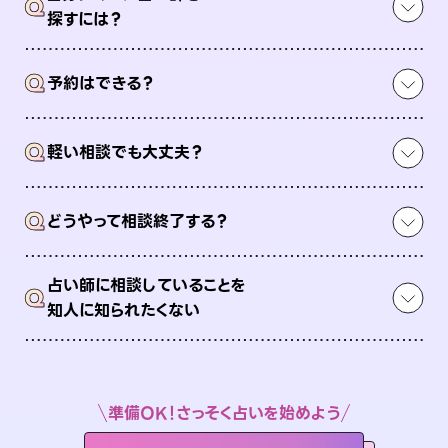
Q
探すには？
Q
予約はできる？
Q
軽い相談でも大丈夫？
Q
どうやって相談終了する？
占い師に相談していることを
Q
知人に知られたくない
準備OK！さっそく占いを始めよう