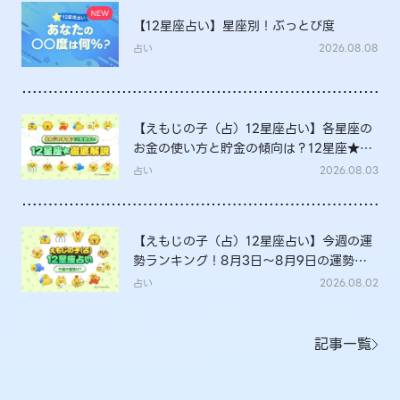
【12星座占い】星座別！ぶっとび度
占い
2026.08.08
【えもじの子（占）12星座占い】各星座の
お金の使い方と貯金の傾向は？12星座★徹
底解説
占い
2026.08.03
【えもじの子（占）12星座占い】今週の運
勢ランキング！8月3日～8月9日の運勢
は？
占い
2026.08.02
記事一覧