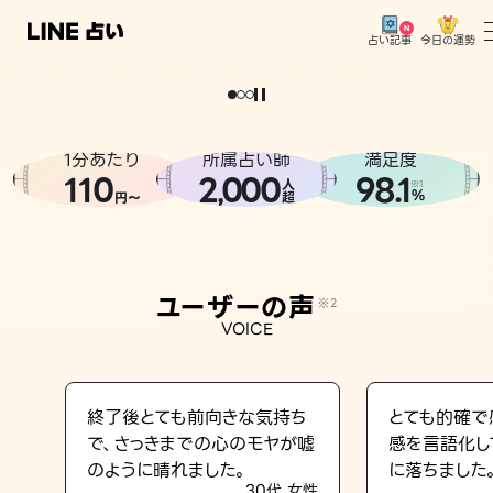
今日の運勢
占い記事
。
どうせなら
運
気
を
味
方
に
し
た
い
、
恋
も
仕
事
も
トップ
ユーザーの声
1分あたり
所属占い師
満足度
相談事例
110
2
000
98.1
,
人
※1
%
円〜
超
占いの流れ
おすすめの占い師
ユーザーの声
※2
よくある質問
VOICE
えもじの子（占）12星座占い
占い記事
終了後とても前向きな気持ち
とても的確で
で、さっきまでの心のモヤが嘘
感を言語化し
お知らせ
のように晴れました。
に落ちました
30代 女性