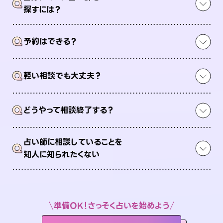
Q
探すには？
Q
予約はできる？
Q
軽い相談でも大丈夫？
Q
どうやって相談終了する？
占い師に相談していることを
Q
知人に知られたくない
準備OK！さっそく占いを始めよう