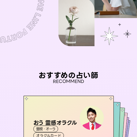
おすすめの占い師
RECOMMEND
おう 霊感オラクル
彗望
セラピスト理恵
（
すいぼう
）
桃源珠羽
アイリス -iris-
霊視・オーラ
霊視・オーラ
（
とうげんみう
透視
未来視師＊花
霊視・オーラ
）
霊視・オーラ
タロット
西洋占星術
タロット
オラクルカード
スピリチュアル・リーディング
タロット