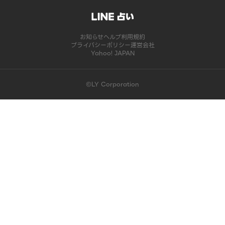
お知らせ
ヘルプ
利用規約
プライバシーポリシー
運営会社
Yahoo! JAPAN
©LY Corporation
このコンテンツは掲載が終了しました | LINE占い