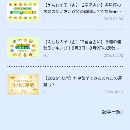
【えもじの子（占）12星座占い】各星座の
お金の使い方と貯金の傾向は？12星座★徹
底解説
占い
2026.08.03
【えもじの子（占）12星座占い】今週の運
勢ランキング！8月3日～8月9日の運勢
は？
占い
2026.08.02
【2026年8月】九星気学でみるあなたの運
勢は？
占い
2026.08.01
記事一覧