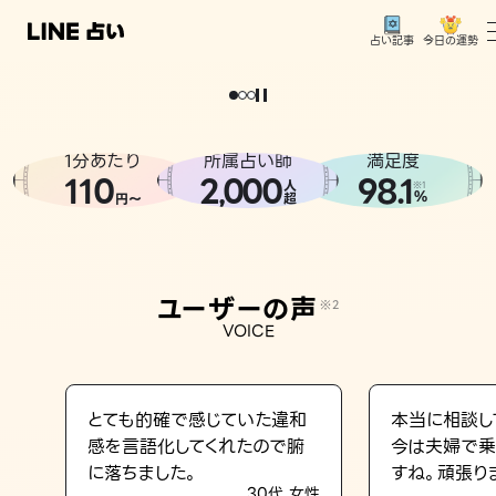
今日の運勢
占い記事
。
どうせなら
運
気
を
味
方
に
し
た
い
、
恋
も
仕
事
も
トップ
ユーザーの声
1分あたり
所属占い師
満足度
相談事例
110
2
000
98.1
,
人
※1
%
円〜
超
占いの流れ
おすすめの占い師
ユーザーの声
※2
よくある質問
VOICE
えもじの子（占）12星座占い
占い記事
とても的確で感じていた違和
本当に相談し
感を言語化してくれたので腑
今は夫婦で乗
お知らせ
に落ちました。
すね。頑張り
30代 女性