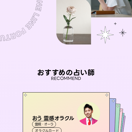
おすすめの占い師
RECOMMEND
おう 霊感オラクル
未来視師＊花
セラピスト理恵
桃源珠羽
彗望
霊視・オーラ
霊視・オーラ
（
とうげんみう
心理学
（
アイリス -iris-
すいぼう
霊視・オーラ
）
）
霊視・オーラ
タロット
霊視・オーラ
タロット
オラクルカード
スピリチュアル・リーディング
透視