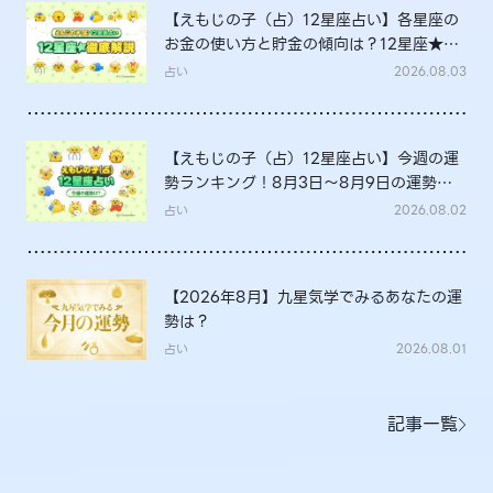
【えもじの子（占）12星座占い】各星座の
お金の使い方と貯金の傾向は？12星座★徹
底解説
占い
2026.08.03
【えもじの子（占）12星座占い】今週の運
勢ランキング！8月3日～8月9日の運勢
は？
占い
2026.08.02
【2026年8月】九星気学でみるあなたの運
勢は？
占い
2026.08.01
記事一覧