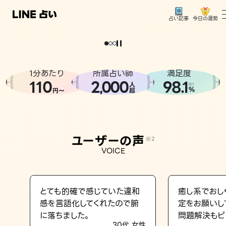
今日の運勢
占い記事
。
どうせなら
運
気
を
味
方
に
し
た
い
、
恋
も
仕
事
も
トップ
ユーザーの声
1分あたり
所属占い師
満足度
相談事例
110
2
000
98.1
,
人
※1
%
円〜
超
占いの流れ
おすすめの占い師
ユーザーの声
※2
よくある質問
VOICE
えもじの子（占）12星座占い
占い記事
とても的確で感じていた違和
癒し系でおし
感を言語化してくれたので腑
定をお願いし
お知らせ
に落ちました。
問題解決もピ
30代 女性