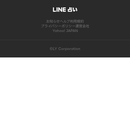
お知らせ
ヘルプ
利用規約
プライバシーポリシー
運営会社
Yahoo! JAPAN
©LY Corporation
このコンテンツは掲載が終了しました | LINE占い