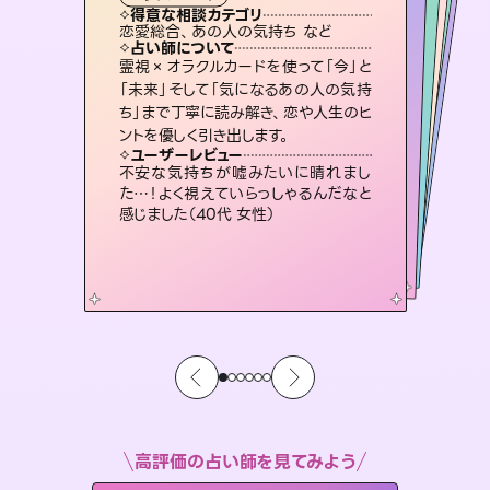
西洋占星術
スピリチュアル・リーディング
スピリチュアル・リーディング
スピリチュアル・リーディング
タロット
得意な相談カテゴリ
得意な相談カテゴリ
得意な相談カテゴリ
ルーン
得意な相談カテゴリ
得意な相談カテゴリ
恋愛総合、あの人の気持ち など
出逢い、片想い、復縁 など
片想い、二人の未来、年の差 など
片想い、あの人の気持ち、復縁 など
得意な相談カテゴリ
片想い、あの人の気持ち、復縁 など
恋愛総合、片想い、二人の未来 など
占い師について
占い師について
占い師について
占い師について
占い師について
占い師について
3,700年以上の歴史を持つ東洋最古の
占術「易占」で詳細まで占い、幸せへ向
かう道筋を示します。厳しい結果にも具
連絡再開、復縁、成就などの報告実績
多数。セラピストとして2万超の施術経
験があるからこそできる鑑定で、より良
未来には何パターンもの選択肢があり
ます。不安で視えにくくなっているあな
たの素敵な未来を見つけ、その未来を
霊視×オラクルカードを使って「今」と
復縁、恋愛、不倫の行方、同性愛や片
思い、仕事関係や借金問題まで知りた
いことや心の負担になっていることを
「未来」そして「気になるあの人の気持
ち」まで丁寧に読み解き、恋や人生のヒ
体的な対策をお伝えします。
恋愛のお悩みの中でも特に「曖昧な関係」の相談を得意としており、友達以上恋人未満なお相手との今後や本音を丁寧に読み解き恋愛成就へと導きます。
い未来をサポートします。
紐解き、背中をそっと押して導きます。
選択できるようアドバイスします。
ユーザーレビュー
ユーザーレビュー
ントを優しく引き出します。
ユーザーレビュー
ユーザーレビュー
複雑な背景もしっかり聞いて鑑定して
いただけました。気持ちが楽になりまし
ユーザーレビュー
鑑定していただいてアドバイス通りに行
動すると仲が復活してきました。ありが
安心感のあり、言い切ってくれる所や濁
さない鑑定のおかげで、毎回自分の気
とても心温まる鑑定でした。しかもこち
らは何も言っていないのに視えていらっ
ユーザーレビュー
職場の人の性質や人間関係、本心など
本当によく視えていてびっくり。対策が
た（50代 女性）
不安な気持ちが嘘みたいに晴れまし
とうございました（40代 女性）
持ちを整えられます（30代 男性）
しゃるんだなと驚きです（30代女性）
た…！よく視えていらっしゃるんだなと
打てて前向きになれます（40代）
感じました（40代 女性）
高評価の占い師を見てみよう