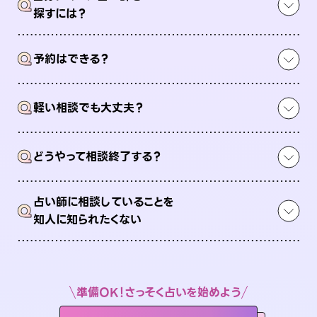
Q
探すには？
Q
予約はできる？
Q
軽い相談でも大丈夫？
Q
どうやって相談終了する？
占い師に相談していることを
Q
知人に知られたくない
準備OK！さっそく占いを始めよう