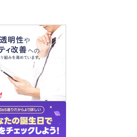
の声
れ
の占い師
質問