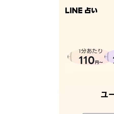
なんかち
1分あたり
110
円〜
ユ