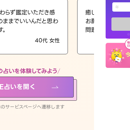
えもじの
わらず鑑定いただき感
癒し系でおしゃべ
のままでいいんだと思わ
お願いしてます(笑
占い記事
す。
問題解決もピカイ
※
40代 女性
お知らせ
の占いを体験してみよう
NE占いを開く
※LINEアプ
リ内のサービスページへ遷移します