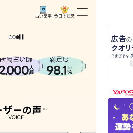
今日の運勢
占い記事
トップ
ょっと
。
元
気
に
な
った
、
話
し
たら
ユーザー
所属占い師
満足度
2
000
98.1
,
人
相談事例
※1
%
超
占いの流
おすすめ
ーザーの声
※2
VOICE
よくある