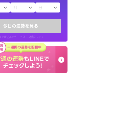
子（占）12星座占い
りしたくて鑑定を
しんどくなってましたが
)
セージを読み返してお守
今日の運勢を見る
チ！
す。
LINE占いサービスに遷移します
50代 女性
LINE占いを開く
リ内のサービスページへ遷移します