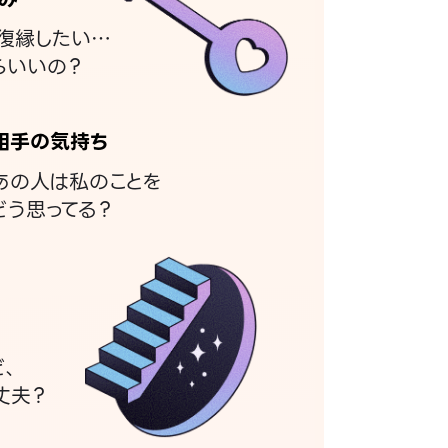
復縁したい…
らいいの？
相手の気持ち
あの人は私のことを
どう思ってる？
ど、
丈夫？