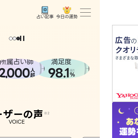
今日の運勢
占い記事
トップ
ユーザー
所属占い師
満足度
2
000
98.1
,
人
相談事例
※1
%
超
占いの流
おすすめ
ーザーの声
※2
VOICE
よくある