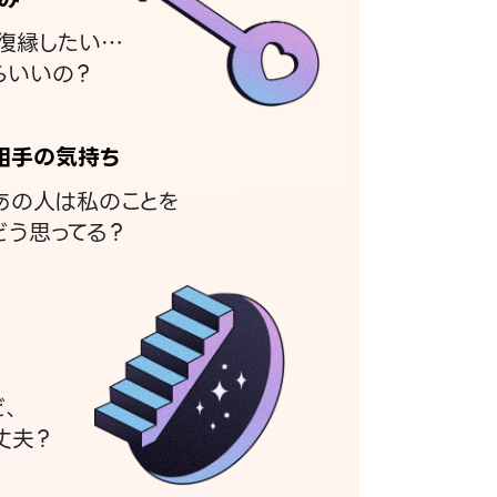
復縁したい…
らいいの？
相手の気持ち
あの人は私のことを
どう思ってる？
ど、
丈夫？