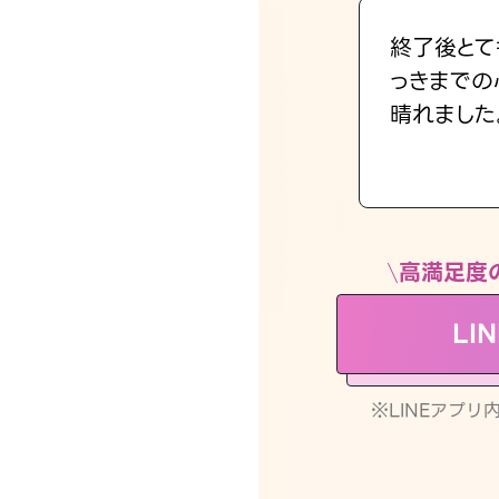
終了後とて
っきまでの
晴れました
高満足度
LI
※LINEアプ