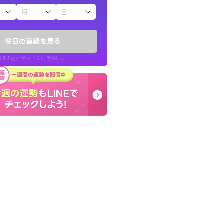
子（占）12星座占い
ていた違和感を
コーチのように占い結果
ので腑に落ちまし
り良くなる指針を提示し
今日の運勢を見る
LINE占いサービスに遷移します
30代 女性
LINE占いを開く
リ内のサービスページへ遷移します