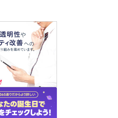
の声
れ
の占い師
質問