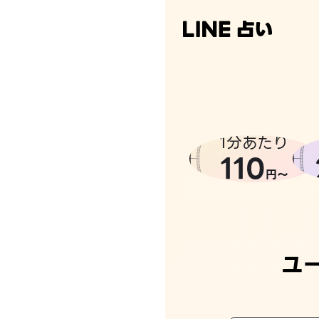
1分あたり
110
円〜
ユ