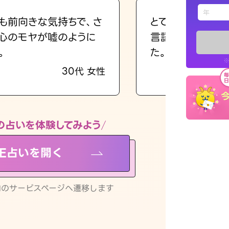
えもじの
も前向きな気持ちで、さ
とても的確で感じ
心のモヤが嘘のように
言語化してくれた
占い記事
。
た。
※
30代 女性
お知らせ
の占いを体験してみよう
NE占いを開く
※LINEアプ
リ内のサービスページへ遷移します