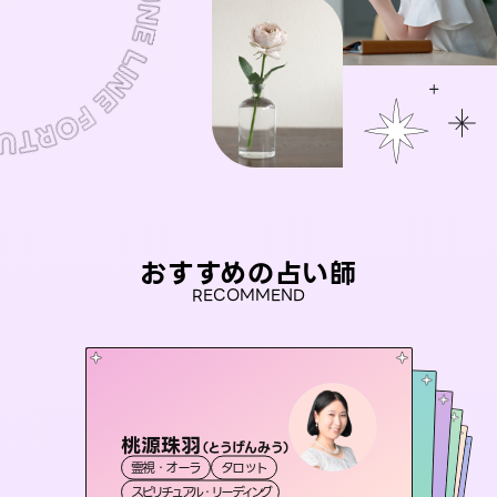
おすすめの占い師
RECOMMEND
桃源珠羽
彗望
（
とうげんみう
）
アイリス -iris-
（
すいぼう
）
セラピスト理恵
おう 霊感オラクル
霊視・オーラ
タロット
霊視・オーラ
透視
未来視師＊花
西洋占星術
タロット
霊視・オーラ
霊視・オーラ
タロット
スピリチュアル・リーディング
スピリチュアル・リーディング