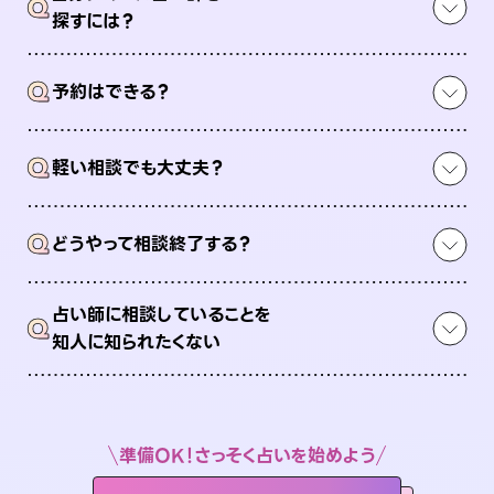
Q
探すには？
Q
予約はできる？
Q
軽い相談でも大丈夫？
Q
どうやって相談終了する？
占い師に相談していることを
Q
知人に知られたくない
準備OK！さっそく占いを始めよう