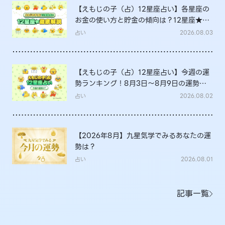
【えもじの子（占）12星座占い】各星座の
お金の使い方と貯金の傾向は？12星座★徹
底解説
占い
2026.08.03
【えもじの子（占）12星座占い】今週の運
勢ランキング！8月3日～8月9日の運勢
は？
占い
2026.08.02
【2026年8月】九星気学でみるあなたの運
勢は？
占い
2026.08.01
記事一覧