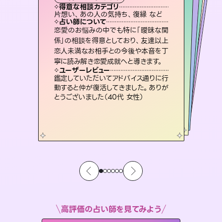
霊視・オーラ
ルーン
スピリチュアル・リーディング
オラクルカード
心理学
得意な相談カテゴリ
得意な相談カテゴリ
得意な相談カテゴリ
スピリチュアル・リーディング
得意な相談カテゴリ
得意な相談カテゴリ
片想い、あの人の気持ち、復縁 など
片想い、あの人の気持ち、復縁 など
恋愛総合、片想い、二人の未来 など
片想い、二人の未来、年の差 など
得意な相談カテゴリ
恋愛総合、あの人の気持ち など
出逢い、片想い、復縁 など
占い師について
占い師について
占い師について
占い師について
占い師について
占い師について
霊視×オラクルカードを使って「今」と
「未来」そして「気になるあの人の気持
ち」まで丁寧に読み解き、恋や人生のヒ
復縁、恋愛、不倫の行方、同性愛や片
思い、仕事関係や借金問題まで知りた
いことや心の負担になっていることを
3,700年以上の歴史を持つ東洋最古の
占術「易占」で詳細まで占い、幸せへ向
かう道筋を示します。厳しい結果にも具
恋愛のお悩みの中でも特に「曖昧な関
未来には何パターンもの選択肢があり
ます。不安で視えにくくなっているあな
たの素敵な未来を見つけ、その未来を
係」の相談を得意としており、友達以上
恋人未満なお相手との今後や本音を丁
ントを優しく引き出します。
連絡再開、復縁、成就などの報告実績多数。セラピストとして2万超の施術経験があるからこそできる鑑定で、より良い未来をサポートします。
紐解き、背中をそっと押して導きます。
選択できるようアドバイスします。
体的な対策をお伝えします。
ユーザーレビュー
ユーザーレビュー
寧に読み解き恋愛成就へと導きます。
ユーザーレビュー
ユーザーレビュー
不安な気持ちが嘘みたいに晴れまし
た…！よく視えていらっしゃるんだなと
ユーザーレビュー
とても心温まる鑑定でした。しかもこち
らは何も言っていないのに視えていらっ
職場の人の性質や人間関係、本心など
本当によく視えていてびっくり。対策が
安心感のあり、言い切ってくれる所や濁
さない鑑定のおかげで、毎回自分の気
ユーザーレビュー
複雑な背景もしっかり聞いて鑑定して
いただけました。気持ちが楽になりまし
感じました（40代 女性）
鑑定していただいてアドバイス通りに行
しゃるんだなと驚きです（30代女性）
打てて前向きになれます（40代）
持ちを整えられます（30代 男性）
動すると仲が復活してきました。ありが
た（50代 女性）
とうございました（40代 女性）
高評価の占い師を見てみよう