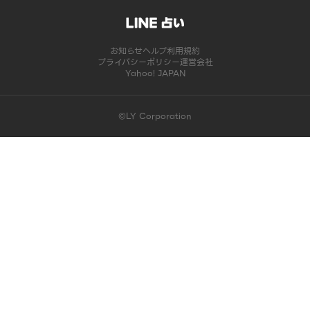
お知らせ
ヘルプ
利用規約
プライバシーポリシー
運営会社
Yahoo! JAPAN
©LY Corporation
このコンテンツは掲載が終了しました | LINE占い