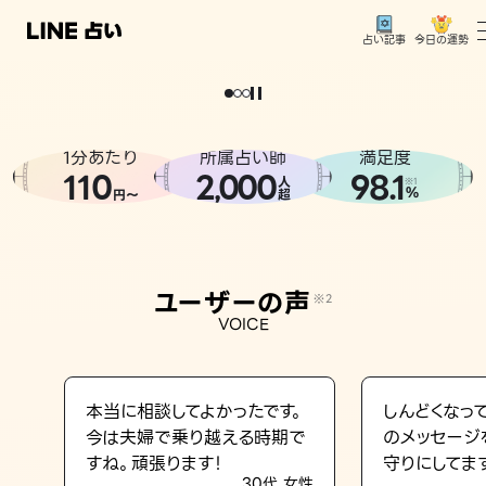
今日の運勢
占い記事
。
どうせなら
運
気
を
味
方
に
し
た
い
、
恋
も
仕
事
も
トップ
ユーザーの声
1分あたり
所属占い師
満足度
相談事例
110
2
000
98.1
,
人
※1
%
円〜
超
占いの流れ
おすすめの占い師
ユーザーの声
※2
よくある質問
VOICE
えもじの子（占）12星座占い
占い記事
本当に相談してよかったです。
しんどくなっ
今は夫婦で乗り越える時期で
のメッセージ
お知らせ
すね。頑張ります！
守りにしてま
30代 女性