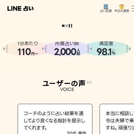
今日の運勢
占い記事
。
どうせなら
運
気
を
味
方
に
し
た
い
、
恋
も
仕
事
も
トップ
ユーザーの声
1分あたり
所属占い師
満足度
相談事例
110
2
000
98.1
,
人
※1
%
円〜
超
占いの流れ
おすすめの占い師
ユーザーの声
※2
よくある質問
VOICE
えもじの子（占）12星座占い
占い記事
コーチのように占い結果を通
本当に相談し
してより良くなる指針を提示し
今は夫婦で乗
お知らせ
てくれます。
すね。頑張り
30代 男性