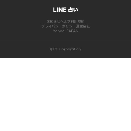
お知らせ
ヘルプ
利用規約
プライバシーポリシー
運営会社
Yahoo! JAPAN
©LY Corporation
このコンテンツは掲載が終了しました | LINE占い