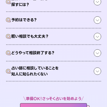
Q
探すには？
Q
予約はできる？
Q
軽い相談でも大丈夫？
Q
どうやって相談終了する？
占い師に相談していることを
Q
知人に知られたくない
準備OK！さっそく占いを始めよう