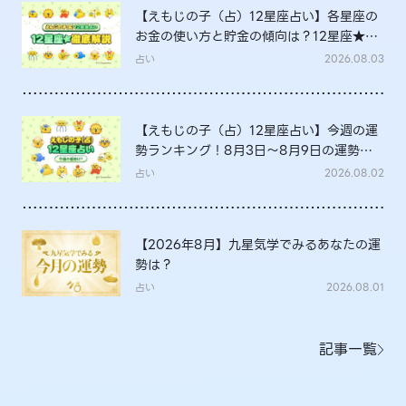
【えもじの子（占）12星座占い】各星座の
お金の使い方と貯金の傾向は？12星座★徹
底解説
占い
2026.08.03
【えもじの子（占）12星座占い】今週の運
勢ランキング！8月3日～8月9日の運勢
は？
占い
2026.08.02
【2026年8月】九星気学でみるあなたの運
勢は？
占い
2026.08.01
記事一覧