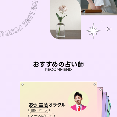
おすすめの占い師
RECOMMEND
おう 霊感オラクル
桃源珠羽
アイリス -iris-
（
とうげんみう
）
未来視師＊花
セラピスト理恵
霊視・オーラ
霊視・オーラ
タロット
彗望
西洋占星術
タロット
霊視・オーラ
（
すいぼう
霊視・オーラ
心理学
オラクルカード
）
スピリチュアル・リーディング