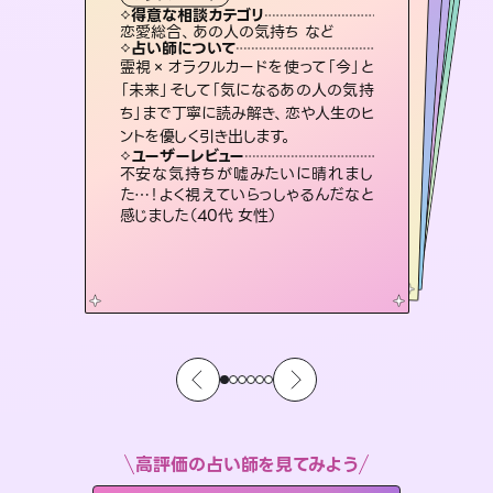
タロット
霊視・オーラ
ルーン
スピリチュアル・リーディング
スピリチュアル・リーディング
透視
得意な相談カテゴリ
得意な相談カテゴリ
得意な相談カテゴリ
スピリチュアル・リーディング
得意な相談カテゴリ
得意な相談カテゴリ
恋愛総合、あの人の気持ち など
片想い、あの人の気持ち、復縁 など
恋愛総合、片想い、二人の未来 など
出逢い、片想い、復縁 など
得意な相談カテゴリ
片想い、二人の未来、年の差 など
片想い、あの人の気持ち、復縁 など
占い師について
占い師について
占い師について
占い師について
占い師について
占い師について
連絡再開、復縁、成就などの報告実績
多数。セラピストとして2万超の施術経
験があるからこそできる鑑定で、より良
復縁、恋愛、不倫の行方、同性愛や片
思い、仕事関係や借金問題まで知りた
いことや心の負担になっていることを
恋愛のお悩みの中でも特に「曖昧な関
係」の相談を得意としており、友達以上
恋人未満なお相手との今後や本音を丁
霊視×オラクルカードを使って「今」と
3,700年以上の歴史を持つ東洋最古の
占術「易占」で詳細まで占い、幸せへ向
かう道筋を示します。厳しい結果にも具
「未来」そして「気になるあの人の気持
ち」まで丁寧に読み解き、恋や人生のヒ
い未来をサポートします。
未来には何パターンもの選択肢があります。不安で視えにくくなっているあなたの素敵な未来を見つけ、その未来を選択できるようアドバイスします。
紐解き、背中をそっと押して導きます。
体的な対策をお伝えします。
寧に読み解き恋愛成就へと導きます。
ユーザーレビュー
ユーザーレビュー
ントを優しく引き出します。
ユーザーレビュー
ユーザーレビュー
とても心温まる鑑定でした。しかもこち
らは何も言っていないのに視えていらっ
ユーザーレビュー
職場の人の性質や人間関係、本心など
本当によく視えていてびっくり。対策が
複雑な背景もしっかり聞いて鑑定して
いただけました。気持ちが楽になりまし
安心感のあり、言い切ってくれる所や濁
さない鑑定のおかげで、毎回自分の気
ユーザーレビュー
鑑定していただいてアドバイス通りに行
動すると仲が復活してきました。ありが
しゃるんだなと驚きです（30代女性）
不安な気持ちが嘘みたいに晴れまし
打てて前向きになれます（40代）
た（50代 女性）
持ちを整えられます（30代 男性）
た…！よく視えていらっしゃるんだなと
とうございました（40代 女性）
感じました（40代 女性）
高評価の占い師を見てみよう