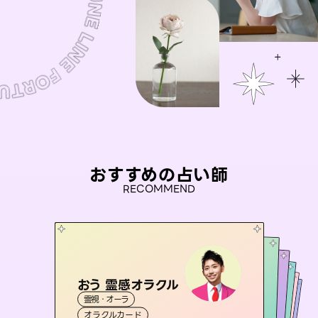
おすすめの占い師
RECOMMEND
おう 霊感オラクル
セラピスト理恵
アイリス -iris-
彗望
桃源珠羽
霊視・オーラ
（
すいぼう
霊視・オーラ
）
タロット
未来視師＊花
西洋占星術
（
とうげんみう
タロット
霊視・オーラ
霊視・オーラ
）
透視
オラクルカード
スピリチュアル・リーディング