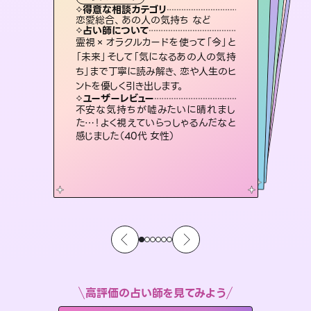
タロット
霊視・オーラ
ルーン
スピリチュアル・リーディング
スピリチュアル・リーディング
心理学
得意な相談カテゴリ
得意な相談カテゴリ
得意な相談カテゴリ
スピリチュアル・リーディング
得意な相談カテゴリ
得意な相談カテゴリ
恋愛総合、あの人の気持ち など
片想い、二人の未来、年の差 など
恋愛総合、片想い、二人の未来 など
片想い、あの人の気持ち、復縁 など
得意な相談カテゴリ
片想い、あの人の気持ち、復縁 など
出逢い、片想い、復縁 など
占い師について
占い師について
占い師について
占い師について
占い師について
占い師について
恋愛のお悩みの中でも特に「曖昧な関
係」の相談を得意としており、友達以上
恋人未満なお相手との今後や本音を丁
復縁、恋愛、不倫の行方、同性愛や片
思い、仕事関係や借金問題まで知りた
いことや心の負担になっていることを
連絡再開、復縁、成就などの報告実績
多数。セラピストとして2万超の施術経
験があるからこそできる鑑定で、より良
霊視×オラクルカードを使って「今」と
未来には何パターンもの選択肢があり
ます。不安で視えにくくなっているあな
たの素敵な未来を見つけ、その未来を
「未来」そして「気になるあの人の気持
ち」まで丁寧に読み解き、恋や人生のヒ
寧に読み解き恋愛成就へと導きます。
3,700年以上の歴史を持つ東洋最古の占術「易占」で詳細まで占い、幸せへ向かう道筋を示します。厳しい結果にも具体的な対策をお伝えします。
紐解き、背中をそっと押して導きます。
選択できるようアドバイスします。
い未来をサポートします。
ユーザーレビュー
ユーザーレビュー
ントを優しく引き出します。
ユーザーレビュー
ユーザーレビュー
鑑定していただいてアドバイス通りに行
動すると仲が復活してきました。ありが
ユーザーレビュー
複雑な背景もしっかり聞いて鑑定して
いただけました。気持ちが楽になりまし
職場の人の性質や人間関係、本心など
本当によく視えていてびっくり。対策が
安心感のあり、言い切ってくれる所や濁
さない鑑定のおかげで、毎回自分の気
ユーザーレビュー
とても心温まる鑑定でした。しかもこち
らは何も言っていないのに視えていらっ
とうございました（40代 女性）
不安な気持ちが嘘みたいに晴れまし
た（50代 女性）
打てて前向きになれます（40代）
持ちを整えられます（30代 男性）
た…！よく視えていらっしゃるんだなと
しゃるんだなと驚きです（30代女性）
感じました（40代 女性）
高評価の占い師を見てみよう