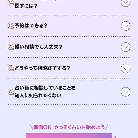
Q
探すには？
Q
予約はできる？
Q
軽い相談でも大丈夫？
Q
どうやって相談終了する？
占い師に相談していることを
Q
知人に知られたくない
準備OK！さっそく占いを始めよう