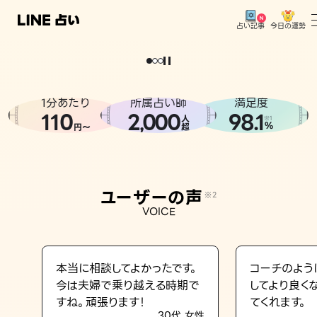
今日の運勢
占い記事
。
どうせなら
運
気
を
味
方
に
し
た
い
、
恋
も
仕
事
も
トップ
ユーザーの声
1分あたり
所属占い師
満足度
相談事例
110
2
000
98.1
,
人
※1
%
円〜
超
占いの流れ
おすすめの占い師
ユーザーの声
※2
よくある質問
VOICE
えもじの子（占）12星座占い
占い記事
本当に相談してよかったです。
コーチのよう
今は夫婦で乗り越える時期で
してより良く
お知らせ
すね。頑張ります！
てくれます。
30代 女性