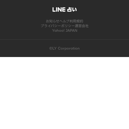
お知らせ
ヘルプ
利用規約
プライバシーポリシー
運営会社
Yahoo! JAPAN
©LY Corporation
このコンテンツは掲載が終了しました | LINE占い