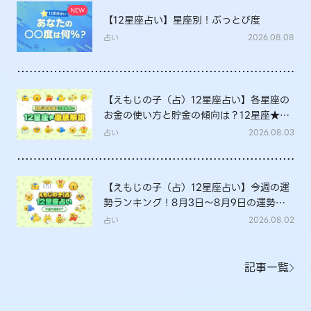
【12星座占い】星座別！ぶっとび度
占い
2026.08.08
【えもじの子（占）12星座占い】各星座の
お金の使い方と貯金の傾向は？12星座★徹
底解説
占い
2026.08.03
【えもじの子（占）12星座占い】今週の運
勢ランキング！8月3日～8月9日の運勢
は？
占い
2026.08.02
記事一覧