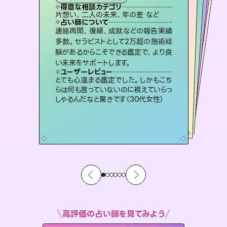
霊視・オーラ
スピリチュアル・リーディング
ルーン
スピリチュアル・リーディング
得意な相談カテゴリ
得意な相談カテゴリ
得意な相談カテゴリ
オラクルカード
得意な相談カテゴリ
得意な相談カテゴリ
片想い、二人の未来、年の差 など
片想い、あの人の気持ち、復縁 など
片想い、あの人の気持ち、復縁 など
恋愛総合、片想い、二人の未来 など
得意な相談カテゴリ
出逢い、片想い、復縁 など
恋愛総合、あの人の気持ち など
占い師について
占い師について
占い師について
占い師について
占い師について
占い師について
未来には何パターンもの選択肢があり
ます。不安で視えにくくなっているあな
たの素敵な未来を見つけ、その未来を
3,700年以上の歴史を持つ東洋最古の
占術「易占」で詳細まで占い、幸せへ向
かう道筋を示します。厳しい結果にも具
恋愛のお悩みの中でも特に「曖昧な関
係」の相談を得意としており、友達以上
恋人未満なお相手との今後や本音を丁
連絡再開、復縁、成就などの報告実績
霊視×オラクルカードを使って「今」と
「未来」そして「気になるあの人の気持
ち」まで丁寧に読み解き、恋や人生のヒ
多数。セラピストとして2万超の施術経
験があるからこそできる鑑定で、より良
選択できるようアドバイスします。
復縁、恋愛、不倫の行方、同性愛や片思い、仕事関係や借金問題まで知りたいことや心の負担になっていることを紐解き、背中をそっと押して導きます。
体的な対策をお伝えします。
ントを優しく引き出します。
寧に読み解き恋愛成就へと導きます。
ユーザーレビュー
ユーザーレビュー
い未来をサポートします。
ユーザーレビュー
ユーザーレビュー
職場の人の性質や人間関係、本心など
本当によく視えていてびっくり。対策が
ユーザーレビュー
安心感のあり、言い切ってくれる所や濁
さない鑑定のおかげで、毎回自分の気
不安な気持ちが嘘みたいに晴れまし
た…！よく視えていらっしゃるんだなと
複雑な背景もしっかり聞いて鑑定して
いただけました。気持ちが楽になりまし
ユーザーレビュー
鑑定していただいてアドバイス通りに行
動すると仲が復活してきました。ありが
打てて前向きになれます（40代）
とても心温まる鑑定でした。しかもこち
持ちを整えられます（30代 男性）
感じました（40代 女性）
た（50代 女性）
らは何も言っていないのに視えていらっ
とうございました（40代 女性）
しゃるんだなと驚きです（30代女性）
高評価の占い師を見てみよう