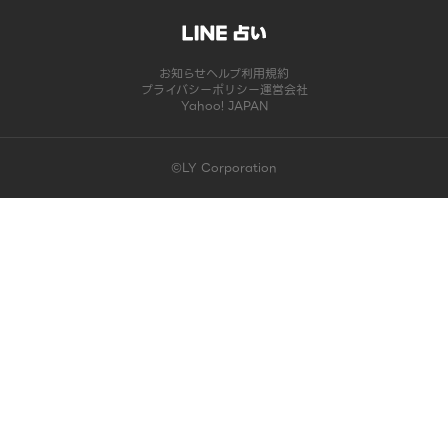
お知らせ
ヘルプ
利用規約
プライバシーポリシー
運営会社
Yahoo! JAPAN
©LY Corporation
このコンテンツは掲載が終了しました | LINE占い