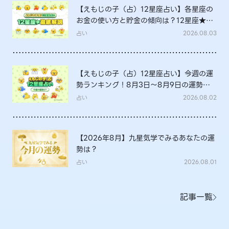
【えもじの子（占）12星座占い】各星座の
お金の使い方と貯金の傾向は？12星座★徹
底解説
占い
2026.08.03
【えもじの子（占）12星座占い】今週の運
勢ランキング！8月3日～8月9日の運勢
は？
占い
2026.08.02
【2026年8月】九星気学でみるあなたの運
勢は？
占い
2026.08.01
記事一覧