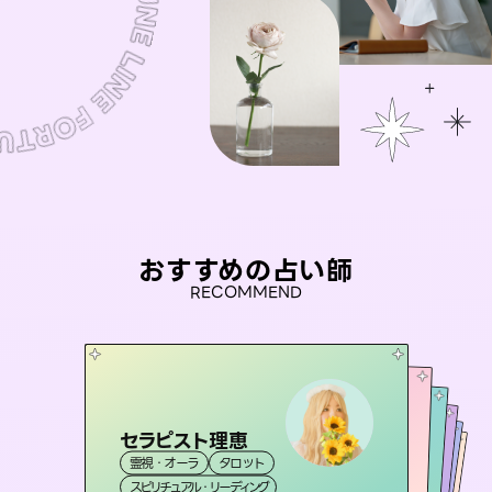
おすすめの占い師
RECOMMEND
セラピスト理恵
桃源珠羽
彗望
（
とうげんみう
）
アイリス -iris-
（
すいぼう
未来視師＊花
）
霊視・オーラ
タロット
霊視・オーラ
タロット
おう 霊感オラクル
霊視・オーラ
西洋占星術
透視
霊視・オーラ
タロット
スピリチュアル・リーディング
スピリチュアル・リーディング
心理学