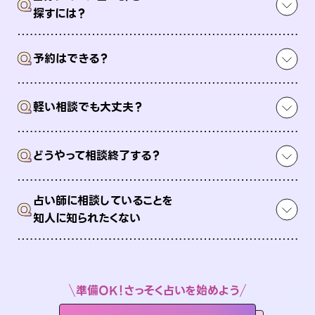
Q
探すには？
Q
予約はできる？
Q
軽い相談でも大丈夫？
Q
どうやって相談終了する？
占い師に相談していることを
Q
知人に知られたくない
準備OK！さっそく占いを始めよう