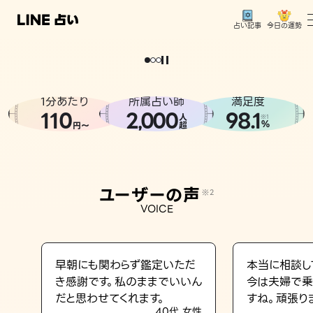
今日の運勢
占い記事
。
どうせなら
運
気
を
味
方
に
し
た
い
、
恋
も
仕
事
も
トップ
ユーザーの声
1分あたり
所属占い師
満足度
相談事例
110
2
000
98.1
,
人
※1
%
円〜
超
占いの流れ
おすすめの占い師
ユーザーの声
※2
よくある質問
VOICE
えもじの子（占）12星座占い
占い記事
早朝にも関わらず鑑定いただ
本当に相談し
き感謝です。私のままでいいん
今は夫婦で乗
お知らせ
だと思わせてくれます。
すね。頑張り
40代 女性