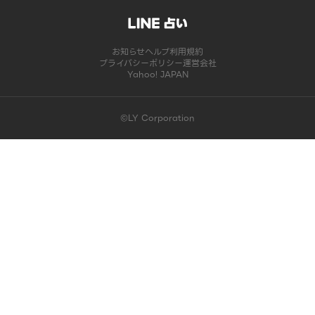
お知らせ
ヘルプ
利用規約
プライバシーポリシー
運営会社
Yahoo! JAPAN
©LY Corporation
このコンテンツは掲載が終了しました | LINE占い