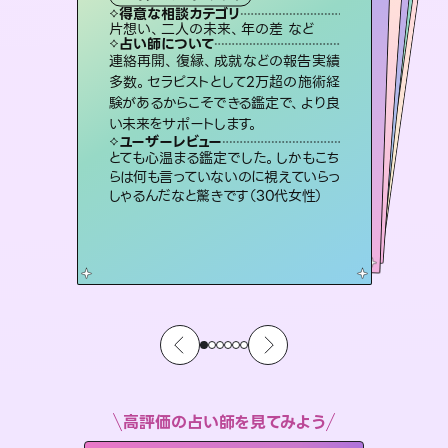
霊視・オーラ
オラクルカード
）
ルーン
スピリチュアル・リーディング
タロット
得意な相談カテゴリ
得意な相談カテゴリ
得意な相談カテゴリ
スピリチュアル・リーディング
得意な相談カテゴリ
得意な相談カテゴリ
片想い、二人の未来、年の差 など
出逢い、片想い、復縁 など
恋愛総合、あの人の気持ち など
恋愛総合、片想い、二人の未来 など
得意な相談カテゴリ
片想い、あの人の気持ち、復縁 など
片想い、あの人の気持ち、復縁 など
占い師について
占い師について
占い師について
占い師について
占い師について
占い師について
3,700年以上の歴史を持つ東洋最古の
占術「易占」で詳細まで占い、幸せへ向
かう道筋を示します。厳しい結果にも具
霊視×オラクルカードを使って「今」と
「未来」そして「気になるあの人の気持
ち」まで丁寧に読み解き、恋や人生のヒ
未来には何パターンもの選択肢があり
ます。不安で視えにくくなっているあな
たの素敵な未来を見つけ、その未来を
連絡再開、復縁、成就などの報告実績
恋愛のお悩みの中でも特に「曖昧な関
係」の相談を得意としており、友達以上
恋人未満なお相手との今後や本音を丁
多数。セラピストとして2万超の施術経
験があるからこそできる鑑定で、より良
体的な対策をお伝えします。
復縁、恋愛、不倫の行方、同性愛や片思い、仕事関係や借金問題まで知りたいことや心の負担になっていることを紐解き、背中をそっと押して導きます。
ントを優しく引き出します。
寧に読み解き恋愛成就へと導きます。
選択できるようアドバイスします。
ユーザーレビュー
ユーザーレビュー
い未来をサポートします。
ユーザーレビュー
ユーザーレビュー
複雑な背景もしっかり聞いて鑑定して
いただけました。気持ちが楽になりまし
ユーザーレビュー
安心感のあり、言い切ってくれる所や濁
さない鑑定のおかげで、毎回自分の気
鑑定していただいてアドバイス通りに行
動すると仲が復活してきました。ありが
不安な気持ちが嘘みたいに晴れまし
た…！よく視えていらっしゃるんだなと
ユーザーレビュー
職場の人の性質や人間関係、本心など
本当によく視えていてびっくり。対策が
た（50代 女性）
とても心温まる鑑定でした。しかもこち
持ちを整えられます（30代 男性）
とうございました（40代 女性）
感じました（40代 女性）
らは何も言っていないのに視えていらっ
打てて前向きになれます（40代）
しゃるんだなと驚きです（30代女性）
高評価の占い師を見てみよう