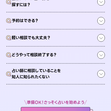
Q
探すには？
Q
予約はできる？
Q
軽い相談でも大丈夫？
Q
どうやって相談終了する？
占い師に相談していることを
Q
知人に知られたくない
準備OK！さっそく占いを始めよう