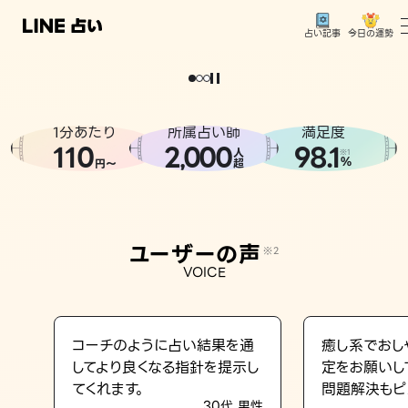
今日の運勢
占い記事
。
どうせなら
運
気
を
味
方
に
し
た
い
、
恋
も
仕
事
も
トップ
ユーザーの声
1分あたり
所属占い師
満足度
相談事例
110
2
000
98.1
,
人
※1
%
円〜
超
占いの流れ
おすすめの占い師
ユーザーの声
※2
よくある質問
VOICE
えもじの子（占）12星座占い
占い記事
コーチのように占い結果を通
癒し系でおし
してより良くなる指針を提示し
定をお願いし
お知らせ
てくれます。
問題解決もピ
30代 男性