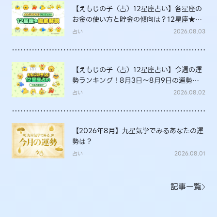
【えもじの子（占）12星座占い】各星座の
お金の使い方と貯金の傾向は？12星座★徹
底解説
占い
2026.08.03
【えもじの子（占）12星座占い】今週の運
勢ランキング！8月3日～8月9日の運勢
は？
占い
2026.08.02
【2026年8月】九星気学でみるあなたの運
勢は？
占い
2026.08.01
記事一覧