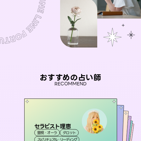
おすすめの占い師
RECOMMEND
セラピスト理恵
未来視師＊花
おう 霊感オラクル
アイリス -iris-
彗望
霊視・オーラ
タロット
霊視・オーラ
心理学
（
桃源珠羽
すいぼう
霊視・オーラ
）
西洋占星術
霊視・オーラ
タロット
（
スピリチュアル・リーディング
とうげんみう
スピリチュアル・リーディング
透視