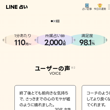
今日の運勢
占い記事
。
どうせなら
運
気
を
味
方
に
し
た
い
、
恋
も
仕
事
も
トップ
ユーザーの声
1分あたり
所属占い師
満足度
相談事例
110
2
000
98.1
,
人
※1
%
円〜
超
占いの流れ
おすすめの占い師
ユーザーの声
※2
よくある質問
VOICE
えもじの子（占）12星座占い
占い記事
終了後とても前向きな気持ち
コーチのよう
で、さっきまでの心のモヤが嘘
してより良く
お知らせ
のように晴れました。
てくれます。
30代 女性