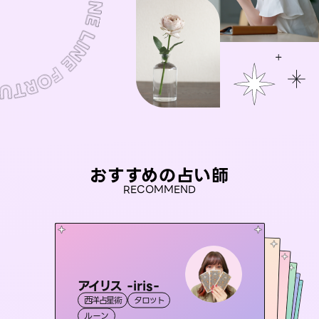
おすすめの占い師
RECOMMEND
アイリス -iris-
おう 霊感オラクル
桃源珠羽
セラピスト理恵
（
とうげんみう
未来視師＊花
西洋占星術
タロット
）
霊視・オーラ
彗望
霊視・オーラ
霊視・オーラ
タロット
（
すいぼう
霊視・オーラ
タロット
ルーン
）
オラクルカード
心理学