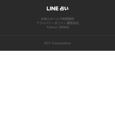
お知らせ
ヘルプ
利用規約
プライバシーポリシー
運営会社
Yahoo! JAPAN
©LY Corporation
このコンテンツは掲載が終了しました | LINE占い