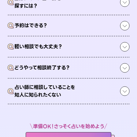
Q
探すには？
Q
予約はできる？
Q
軽い相談でも大丈夫？
Q
どうやって相談終了する？
占い師に相談していることを
Q
知人に知られたくない
準備OK！さっそく占いを始めよう