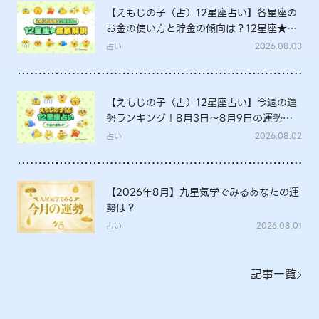
【えもじの子（占）12星座占い】各星座の
お金の使い方と貯金の傾向は？12星座★徹
底解説
占い
2026.08.03
【えもじの子（占）12星座占い】今週の運
勢ランキング！8月3日～8月9日の運勢
は？
占い
2026.08.02
【2026年8月】九星気学でみるあなたの運
勢は？
占い
2026.08.01
記事一覧