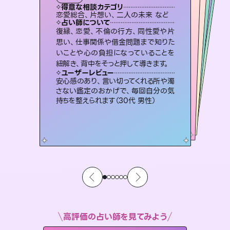
霊視・オーラ
スピリチュアル・リーディング
スピリチュアル・リーディング
スピリチュアル・リーディング
透視
得意な相談カテゴリ
得意な相談カテゴリ
得意な相談カテゴリ
スピリチュアル・リーディング
得意な相談カテゴリ
得意な相談カテゴリ
恋愛総合、片想い、二人の未来 など
恋愛総合、あの人の気持ち など
片想い、あの人の気持ち、復縁 など
片想い、二人の未来、年の差 など
得意な相談カテゴリ
出逢い、片想い、復縁 など
片想い、あの人の気持ち、復縁 など
占い師について
占い師について
占い師について
占い師について
占い師について
占い師について
未来には何パターンもの選択肢があり
ます。不安で視えにくくなっているあな
たの素敵な未来を見つけ、その未来を
恋愛のお悩みの中でも特に「曖昧な関
係」の相談を得意としており、友達以上
恋人未満なお相手との今後や本音を丁
霊視×オラクルカードを使って「今」と
「未来」そして「気になるあの人の気持
ち」まで丁寧に読み解き、恋や人生のヒ
復縁、恋愛、不倫の行方、同性愛や片
3,700年以上の歴史を持つ東洋最古の
占術「易占」で詳細まで占い、幸せへ向
かう道筋を示します。厳しい結果にも具
思い、仕事関係や借金問題まで知りた
いことや心の負担になっていることを
選択できるようアドバイスします。
連絡再開、復縁、成就などの報告実績多数。セラピストとして2万超の施術経験があるからこそできる鑑定で、より良い未来をサポートします。
寧に読み解き恋愛成就へと導きます。
体的な対策をお伝えします。
ントを優しく引き出します。
ユーザーレビュー
ユーザーレビュー
紐解き、背中をそっと押して導きます。
ユーザーレビュー
ユーザーレビュー
職場の人の性質や人間関係、本心など
本当によく視えていてびっくり。対策が
ユーザーレビュー
とても心温まる鑑定でした。しかもこち
らは何も言っていないのに視えていらっ
複雑な背景もしっかり聞いて鑑定して
いただけました。気持ちが楽になりまし
鑑定していただいてアドバイス通りに行
動すると仲が復活してきました。ありが
ユーザーレビュー
不安な気持ちが嘘みたいに晴れまし
た…！よく視えていらっしゃるんだなと
打てて前向きになれます（40代）
安心感のあり、言い切ってくれる所や濁
しゃるんだなと驚きです（30代女性）
た（50代 女性）
とうございました（40代 女性）
さない鑑定のおかげで、毎回自分の気
感じました（40代 女性）
持ちを整えられます（30代 男性）
高評価の占い師を見てみよう