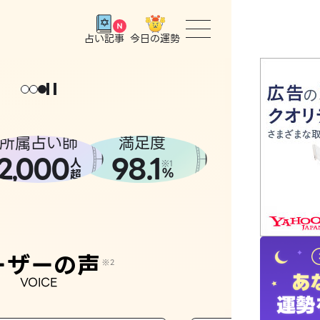
今日の運勢
占い記事
トップ
ユーザー
所属占い師
満足度
2
000
98.1
,
人
相談事例
※1
%
超
占いの流
おすすめ
ーザーの声
※2
VOICE
よくある