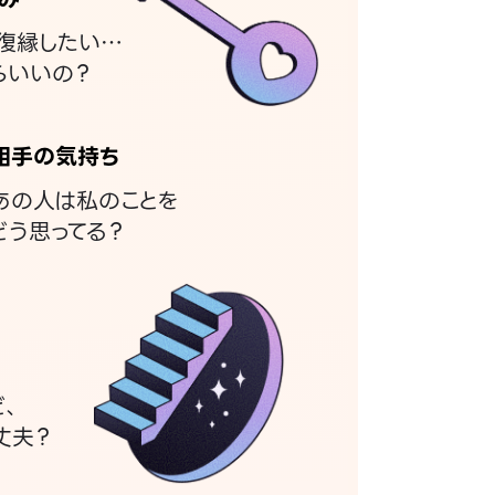
復縁したい…
らいいの？
相手の気持ち
あの人は私のことを
どう思ってる？
ど、
丈夫？