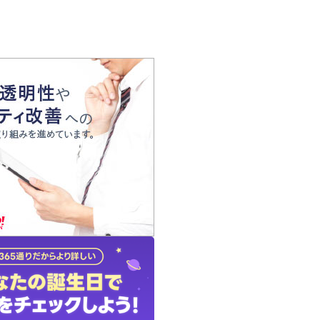
の声
れ
の占い師
質問