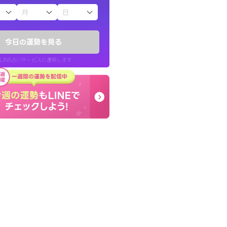
子（占）12星座占い
りしたくて鑑定を
終了後とても前向きな気
)
っきまでの心のモヤが嘘
今日の運勢を見る
チ！
晴れました。
LINE占いサービスに遷移します
50代 女性
LINE占いを開く
リ内のサービスページへ遷移します