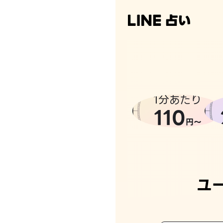
1分あたり
110
円〜
ユ