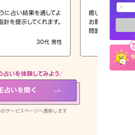
えもじの
うに占い結果を通してよ
癒し系でおしゃべ
指針を提示してくれます。
お願いしてます(笑
占い記事
問題解決もピカイ
※
30代 男性
お知らせ
の占いを体験してみよう
NE占いを開く
※LINEアプ
リ内のサービスページへ遷移します