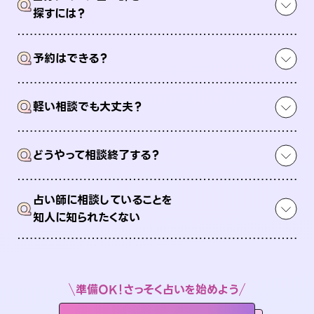
Q
探すには？
Q
予約はできる？
Q
軽い相談でも大丈夫？
Q
どうやって相談終了する？
占い師に相談していることを
Q
知人に知られたくない
準備OK！さっそく占いを始めよう