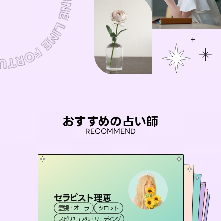
おすすめの占い師
RECOMMEND
セラピスト理恵
おう 霊感オラクル
彗望
アイリス -iris-
（
すいぼう
桃源珠羽
）
霊視・オーラ
タロット
霊視・オーラ
未来視師＊花
霊視・オーラ
（
とうげんみう
西洋占星術
透視
霊視・オーラ
）
タロット
スピリチュアル・リーディング
オラクルカード