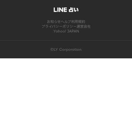
お知らせ
ヘルプ
利用規約
プライバシーポリシー
運営会社
Yahoo! JAPAN
©LY Corporation
このコンテンツは掲載が終了しました | LINE占い