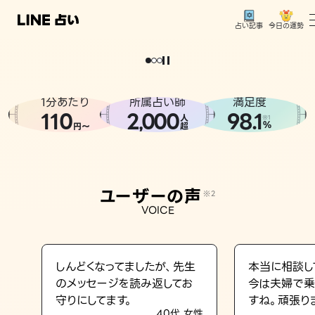
今日の運勢
占い記事
。
どうせなら
運
気
を
味
方
に
し
た
い
、
恋
も
仕
事
も
トップ
ユーザーの声
1分あたり
所属占い師
満足度
相談事例
110
2
000
98.1
,
人
※1
%
円〜
超
占いの流れ
おすすめの占い師
ユーザーの声
※2
よくある質問
VOICE
えもじの子（占）12星座占い
占い記事
しんどくなってましたが、先生
本当に相談し
のメッセージを読み返してお
今は夫婦で乗
お知らせ
守りにしてます。
すね。頑張り
40代 女性