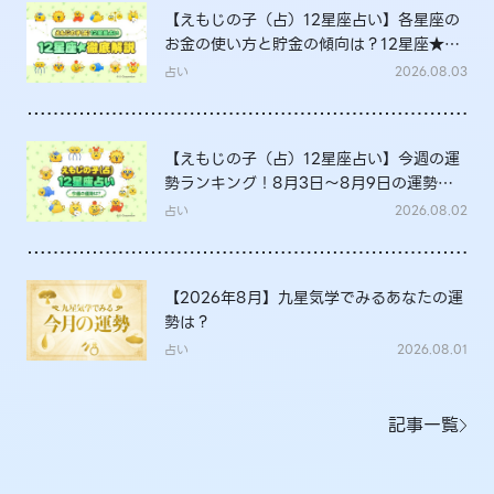
【えもじの子（占）12星座占い】各星座の
お金の使い方と貯金の傾向は？12星座★徹
底解説
占い
2026.08.03
【えもじの子（占）12星座占い】今週の運
勢ランキング！8月3日～8月9日の運勢
は？
占い
2026.08.02
【2026年8月】九星気学でみるあなたの運
勢は？
占い
2026.08.01
記事一覧