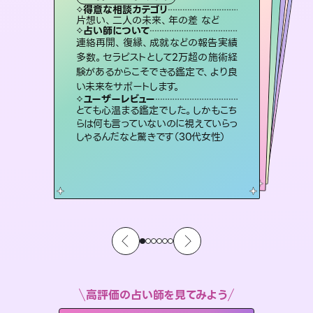
タロット
霊視・オーラ
スピリチュアル・リーディング
ルーン
スピリチュアル・リーディング
心理学
得意な相談カテゴリ
得意な相談カテゴリ
得意な相談カテゴリ
スピリチュアル・リーディング
得意な相談カテゴリ
得意な相談カテゴリ
片想い、二人の未来、年の差 など
恋愛総合、あの人の気持ち など
片想い、あの人の気持ち、復縁 など
恋愛総合、片想い、二人の未来 など
得意な相談カテゴリ
片想い、あの人の気持ち、復縁 など
出逢い、片想い、復縁 など
占い師について
占い師について
占い師について
占い師について
占い師について
占い師について
恋愛のお悩みの中でも特に「曖昧な関
係」の相談を得意としており、友達以上
恋人未満なお相手との今後や本音を丁
3,700年以上の歴史を持つ東洋最古の
占術「易占」で詳細まで占い、幸せへ向
かう道筋を示します。厳しい結果にも具
霊視×オラクルカードを使って「今」と
「未来」そして「気になるあの人の気持
ち」まで丁寧に読み解き、恋や人生のヒ
連絡再開、復縁、成就などの報告実績
未来には何パターンもの選択肢があり
ます。不安で視えにくくなっているあな
たの素敵な未来を見つけ、その未来を
多数。セラピストとして2万超の施術経
験があるからこそできる鑑定で、より良
寧に読み解き恋愛成就へと導きます。
復縁、恋愛、不倫の行方、同性愛や片思い、仕事関係や借金問題まで知りたいことや心の負担になっていることを紐解き、背中をそっと押して導きます。
体的な対策をお伝えします。
選択できるようアドバイスします。
ントを優しく引き出します。
ユーザーレビュー
ユーザーレビュー
い未来をサポートします。
ユーザーレビュー
ユーザーレビュー
鑑定していただいてアドバイス通りに行
動すると仲が復活してきました。ありが
ユーザーレビュー
安心感のあり、言い切ってくれる所や濁
さない鑑定のおかげで、毎回自分の気
職場の人の性質や人間関係、本心など
本当によく視えていてびっくり。対策が
複雑な背景もしっかり聞いて鑑定して
いただけました。気持ちが楽になりまし
ユーザーレビュー
不安な気持ちが嘘みたいに晴れまし
た…！よく視えていらっしゃるんだなと
とうございました（40代 女性）
とても心温まる鑑定でした。しかもこち
持ちを整えられます（30代 男性）
打てて前向きになれます（40代）
た（50代 女性）
らは何も言っていないのに視えていらっ
感じました（40代 女性）
しゃるんだなと驚きです（30代女性）
高評価の占い師を見てみよう