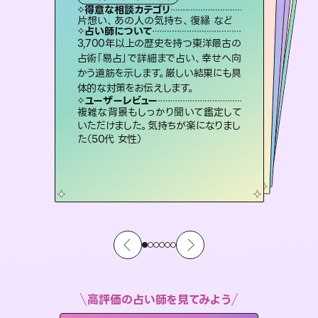
霊視・オーラ
ルーン
スピリチュアル・リーディング
オラクルカード
タロット
得意な相談カテゴリ
得意な相談カテゴリ
得意な相談カテゴリ
スピリチュアル・リーディング
得意な相談カテゴリ
得意な相談カテゴリ
片想い、あの人の気持ち、復縁 など
片想い、あの人の気持ち、復縁 など
恋愛総合、片想い、二人の未来 など
出逢い、片想い、復縁 など
得意な相談カテゴリ
恋愛総合、あの人の気持ち など
片想い、二人の未来、年の差 など
占い師について
占い師について
占い師について
占い師について
占い師について
占い師について
霊視×オラクルカードを使って「今」と
「未来」そして「気になるあの人の気持
ち」まで丁寧に読み解き、恋や人生のヒ
復縁、恋愛、不倫の行方、同性愛や片
思い、仕事関係や借金問題まで知りた
いことや心の負担になっていることを
恋愛のお悩みの中でも特に「曖昧な関
係」の相談を得意としており、友達以上
恋人未満なお相手との今後や本音を丁
3,700年以上の歴史を持つ東洋最古の
連絡再開、復縁、成就などの報告実績
多数。セラピストとして2万超の施術経
験があるからこそできる鑑定で、より良
占術「易占」で詳細まで占い、幸せへ向
かう道筋を示します。厳しい結果にも具
ントを優しく引き出します。
未来には何パターンもの選択肢があります。不安で視えにくくなっているあなたの素敵な未来を見つけ、その未来を選択できるようアドバイスします。
紐解き、背中をそっと押して導きます。
い未来をサポートします。
寧に読み解き恋愛成就へと導きます。
ユーザーレビュー
ユーザーレビュー
体的な対策をお伝えします。
ユーザーレビュー
ユーザーレビュー
不安な気持ちが嘘みたいに晴れまし
た…！よく視えていらっしゃるんだなと
ユーザーレビュー
職場の人の性質や人間関係、本心など
本当によく視えていてびっくり。対策が
とても心温まる鑑定でした。しかもこち
らは何も言っていないのに視えていらっ
安心感のあり、言い切ってくれる所や濁
さない鑑定のおかげで、毎回自分の気
ユーザーレビュー
鑑定していただいてアドバイス通りに行
動すると仲が復活してきました。ありが
感じました（40代 女性）
複雑な背景もしっかり聞いて鑑定して
打てて前向きになれます（40代）
しゃるんだなと驚きです（30代女性）
持ちを整えられます（30代 男性）
いただけました。気持ちが楽になりまし
とうございました（40代 女性）
た（50代 女性）
高評価の占い師を見てみよう