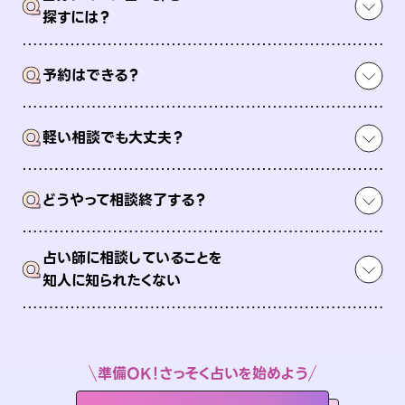
Q
探すには？
Q
予約はできる？
Q
軽い相談でも大丈夫？
Q
どうやって相談終了する？
占い師に相談していることを
Q
知人に知られたくない
準備OK！さっそく占いを始めよう