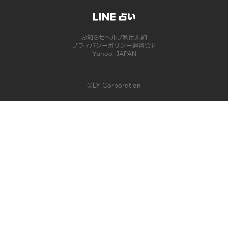
お知らせ
ヘルプ
利用規約
プライバシーポリシー
運営会社
Yahoo! JAPAN
©LY Corporation
このコンテンツは掲載が終了しました | LINE占い