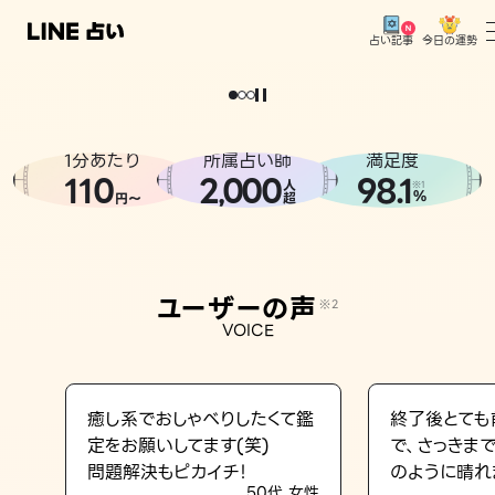
今日の運勢
占い記事
。
どうせなら
運
気
を
味
方
に
し
た
い
、
恋
も
仕
事
も
トップ
ユーザーの声
1分あたり
所属占い師
満足度
相談事例
110
2
000
98.1
,
人
※1
%
円〜
超
占いの流れ
おすすめの占い師
ユーザーの声
※2
よくある質問
VOICE
えもじの子（占）12星座占い
占い記事
癒し系でおしゃべりしたくて鑑
終了後とても
定をお願いしてます(笑)
で、さっきま
お知らせ
問題解決もピカイチ！
のように晴れ
50代 女性