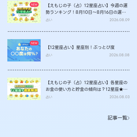
【えもじの子（占）12星座占い】今週の運
勢ランキング！8月10日～8月16日の運勢
は？
占い
2026.08.09
【12星座占い】星座別！ぶっとび度
占い
2026.08.08
【えもじの子（占）12星座占い】各星座の
お金の使い方と貯金の傾向は？12星座★徹
底解説
占い
2026.08.03
記事一覧