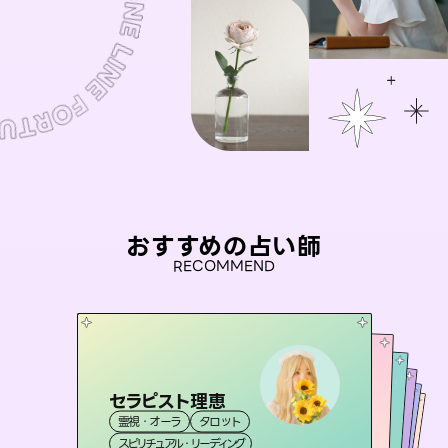
おすすめの占い師
RECOMMEND
セラピスト理恵
桃源珠羽
彗望
（
とうげんみう
）
アイリス -iris-
（
すいぼう
未来視師＊花
）
霊視・オーラ
タロット
霊視・オーラ
タロット
おう 霊感オラクル
霊視・オーラ
西洋占星術
透視
霊視・オーラ
タロット
スピリチュアル・リーディング
スピリチュアル・リーディング
心理学