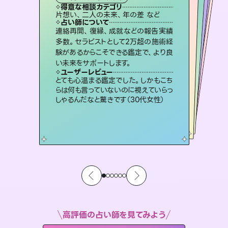
霊視・オーラ
スピリチュアル・リーディング
ルーン
スピリチュアル・リーディング
得意な相談カテゴリ
得意な相談カテゴリ
得意な相談カテゴリ
オラクルカード
得意な相談カテゴリ
得意な相談カテゴリ
片想い、二人の未来、年の差 など
片想い、あの人の気持ち、復縁 など
片想い、あの人の気持ち、復縁 など
恋愛総合、片想い、二人の未来 など
得意な相談カテゴリ
出逢い、片想い、復縁 など
恋愛総合、あの人の気持ち など
占い師について
占い師について
占い師について
占い師について
占い師について
占い師について
未来には何パターンもの選択肢があり
ます。不安で視えにくくなっているあな
たの素敵な未来を見つけ、その未来を
3,700年以上の歴史を持つ東洋最古の
占術「易占」で詳細まで占い、幸せへ向
かう道筋を示します。厳しい結果にも具
恋愛のお悩みの中でも特に「曖昧な関
係」の相談を得意としており、友達以上
恋人未満なお相手との今後や本音を丁
連絡再開、復縁、成就などの報告実績
霊視×オラクルカードを使って「今」と
「未来」そして「気になるあの人の気持
ち」まで丁寧に読み解き、恋や人生のヒ
多数。セラピストとして2万超の施術経
験があるからこそできる鑑定で、より良
選択できるようアドバイスします。
復縁、恋愛、不倫の行方、同性愛や片思い、仕事関係や借金問題まで知りたいことや心の負担になっていることを紐解き、背中をそっと押して導きます。
体的な対策をお伝えします。
ントを優しく引き出します。
寧に読み解き恋愛成就へと導きます。
ユーザーレビュー
ユーザーレビュー
い未来をサポートします。
ユーザーレビュー
ユーザーレビュー
職場の人の性質や人間関係、本心など
本当によく視えていてびっくり。対策が
ユーザーレビュー
安心感のあり、言い切ってくれる所や濁
さない鑑定のおかげで、毎回自分の気
不安な気持ちが嘘みたいに晴れまし
た…！よく視えていらっしゃるんだなと
複雑な背景もしっかり聞いて鑑定して
いただけました。気持ちが楽になりまし
ユーザーレビュー
鑑定していただいてアドバイス通りに行
動すると仲が復活してきました。ありが
打てて前向きになれます（40代）
とても心温まる鑑定でした。しかもこち
持ちを整えられます（30代 男性）
感じました（40代 女性）
た（50代 女性）
らは何も言っていないのに視えていらっ
とうございました（40代 女性）
しゃるんだなと驚きです（30代女性）
高評価の占い師を見てみよう