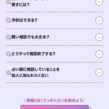
Q
探すには？
Q
予約はできる？
Q
軽い相談でも大丈夫？
Q
どうやって相談終了する？
占い師に相談していることを
Q
知人に知られたくない
準備OK！さっそく占いを始めよう