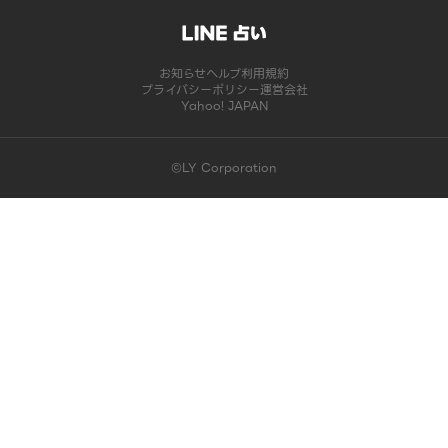
お知らせ
ヘルプ
利用規約
プライバシーポリシー
運営会社
Yahoo! JAPAN
©LY Corporation
このコンテンツは掲載が終了しました | LINE占い