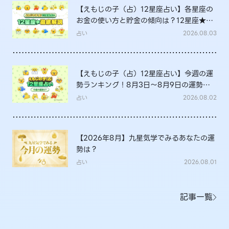
【えもじの子（占）12星座占い】各星座の
お金の使い方と貯金の傾向は？12星座★徹
底解説
占い
2026.08.03
【えもじの子（占）12星座占い】今週の運
勢ランキング！8月3日～8月9日の運勢
は？
占い
2026.08.02
【2026年8月】九星気学でみるあなたの運
勢は？
占い
2026.08.01
記事一覧