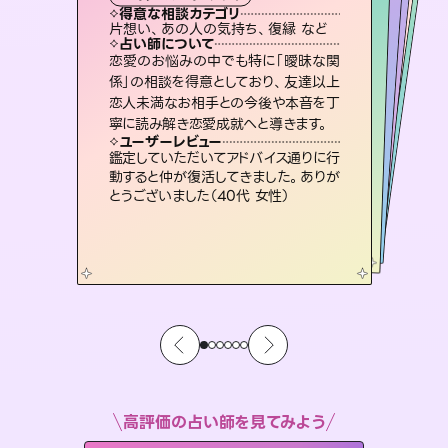
霊視・オーラ
ルーン
スピリチュアル・リーディング
オラクルカード
タロット
得意な相談カテゴリ
得意な相談カテゴリ
得意な相談カテゴリ
スピリチュアル・リーディング
得意な相談カテゴリ
得意な相談カテゴリ
片想い、あの人の気持ち、復縁 など
片想い、あの人の気持ち、復縁 など
恋愛総合、片想い、二人の未来 など
出逢い、片想い、復縁 など
得意な相談カテゴリ
恋愛総合、あの人の気持ち など
片想い、二人の未来、年の差 など
占い師について
占い師について
占い師について
占い師について
占い師について
占い師について
霊視×オラクルカードを使って「今」と
「未来」そして「気になるあの人の気持
ち」まで丁寧に読み解き、恋や人生のヒ
復縁、恋愛、不倫の行方、同性愛や片
思い、仕事関係や借金問題まで知りた
いことや心の負担になっていることを
3,700年以上の歴史を持つ東洋最古の
占術「易占」で詳細まで占い、幸せへ向
かう道筋を示します。厳しい結果にも具
恋愛のお悩みの中でも特に「曖昧な関
連絡再開、復縁、成就などの報告実績
多数。セラピストとして2万超の施術経
験があるからこそできる鑑定で、より良
係」の相談を得意としており、友達以上
恋人未満なお相手との今後や本音を丁
ントを優しく引き出します。
未来には何パターンもの選択肢があります。不安で視えにくくなっているあなたの素敵な未来を見つけ、その未来を選択できるようアドバイスします。
紐解き、背中をそっと押して導きます。
い未来をサポートします。
体的な対策をお伝えします。
ユーザーレビュー
ユーザーレビュー
寧に読み解き恋愛成就へと導きます。
ユーザーレビュー
ユーザーレビュー
不安な気持ちが嘘みたいに晴れまし
た…！よく視えていらっしゃるんだなと
ユーザーレビュー
職場の人の性質や人間関係、本心など
本当によく視えていてびっくり。対策が
とても心温まる鑑定でした。しかもこち
らは何も言っていないのに視えていらっ
安心感のあり、言い切ってくれる所や濁
さない鑑定のおかげで、毎回自分の気
ユーザーレビュー
複雑な背景もしっかり聞いて鑑定して
いただけました。気持ちが楽になりまし
感じました（40代 女性）
鑑定していただいてアドバイス通りに行
打てて前向きになれます（40代）
しゃるんだなと驚きです（30代女性）
持ちを整えられます（30代 男性）
動すると仲が復活してきました。ありが
た（50代 女性）
とうございました（40代 女性）
高評価の占い師を見てみよう