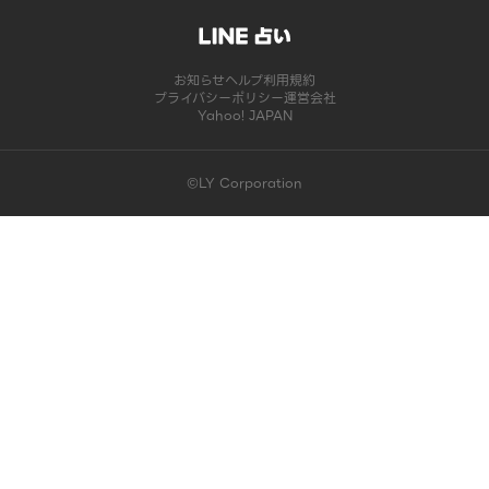
お知らせ
ヘルプ
利用規約
プライバシーポリシー
運営会社
Yahoo! JAPAN
©LY Corporation
このコンテンツは掲載が終了しました | LINE占い