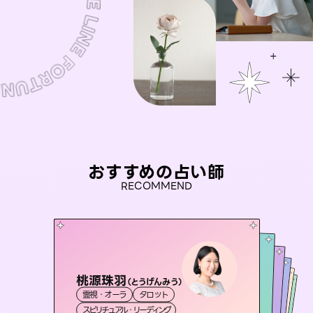
おすすめの占い師
RECOMMEND
桃源珠羽
彗望
（
とうげんみう
）
アイリス -iris-
（
すいぼう
）
未来視師＊花
おう 霊感オラクル
霊視・オーラ
タロット
霊視・オーラ
透視
セラピスト理恵
西洋占星術
タロット
霊視・オーラ
霊視・オーラ
心理学
スピリチュアル・リーディング
スピリチュアル・リーディング