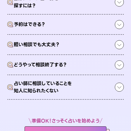
Q
探すには？
Q
予約はできる？
Q
軽い相談でも大丈夫？
Q
どうやって相談終了する？
占い師に相談していることを
Q
知人に知られたくない
準備OK！さっそく占いを始めよう