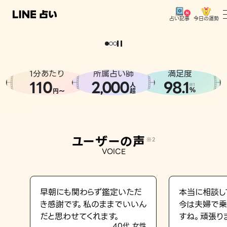
今日の運勢
占い記事
。
どうせなら
運
気
を
味
方
に
し
た
い
、
恋
も
仕
事
も
トップ
ユーザーの声
1分あたり
所属占い師
満足度
相談事例
110
2
000
98.1
,
人
※1
%
円〜
超
占いの流れ
おすすめの占い師
ユーザーの声
※2
よくある質問
VOICE
えもじの子（占）12星座占い
占い記事
早朝にも関わらず鑑定いただ
本当に相談し
き感謝です。私のままでいいん
今は夫婦で乗
お知らせ
だと思わせてくれます。
すね。頑張り
40代 女性