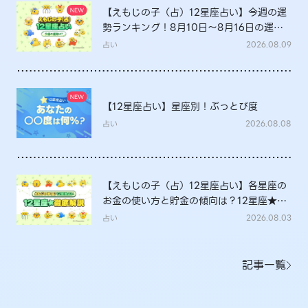
【えもじの子（占）12星座占い】今週の運
勢ランキング！8月10日～8月16日の運勢
は？
占い
2026.08.09
【12星座占い】星座別！ぶっとび度
占い
2026.08.08
【えもじの子（占）12星座占い】各星座の
お金の使い方と貯金の傾向は？12星座★徹
底解説
占い
2026.08.03
記事一覧