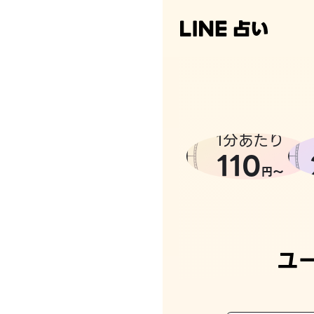
なんかち
1分あたり
110
円〜
ユ