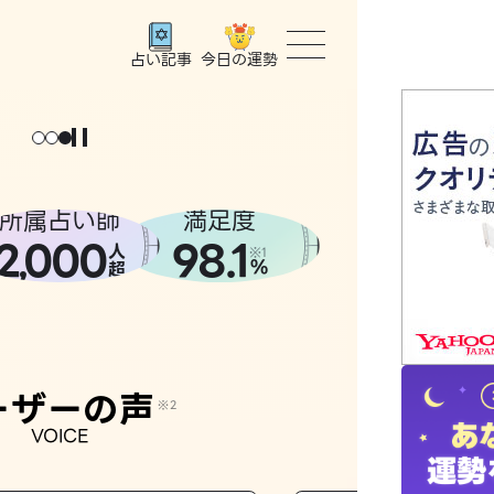
今日の運勢
占い記事
ょっと
。
元
気
に
な
った
、
話
し
たら
トップ
ユーザー
所属占い師
満足度
2
000
98.1
,
人
相談事例
※1
%
超
占いの流
おすすめ
ーザーの声
※2
VOICE
よくある