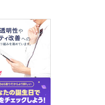
の声
れ
の占い師
質問