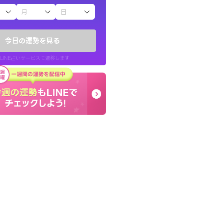
子（占）12星座占い
したが、先生のメッ
癒し系でおしゃべりした
てお守りにしてま
お願いしてます(笑)
今日の運勢を見る
問題解決もピカイチ！
LINE占いサービスに遷移します
40代 女性
LINE占いを開く
リ内のサービスページへ遷移します