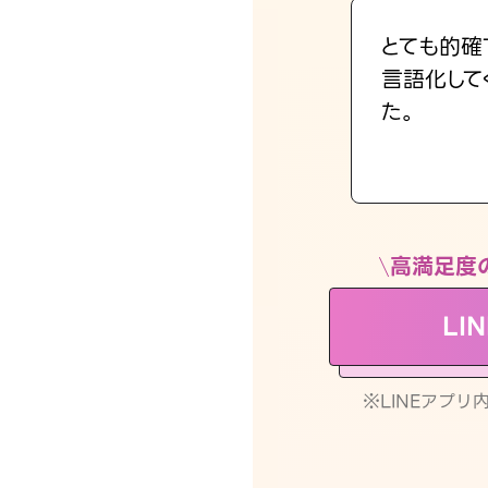
とても的確
言語化して
た。
高満足度
LI
※LINEアプ