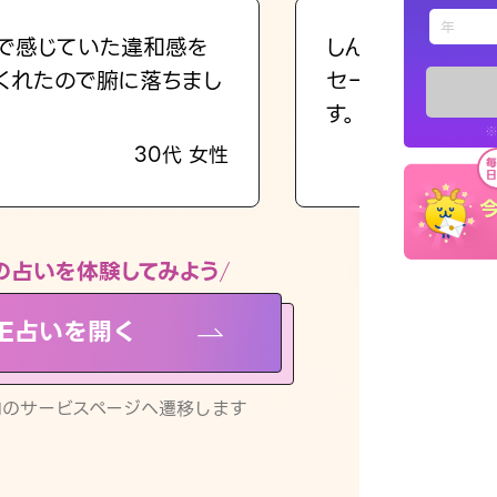
えもじの
で感じていた違和感を
しんどくなってま
くれたので腑に落ちまし
セージを読み返し
占い記事
す。
※
30代 女性
お知らせ
の占いを体験してみよう
NE占いを開く
※LINEアプ
リ内のサービスページへ遷移します