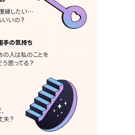
復縁したい…
らいいの？
相手の気持ち
あの人は私のことを
どう思ってる？
ど、
丈夫？