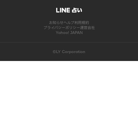
お知らせ
ヘルプ
利用規約
プライバシーポリシー
運営会社
Yahoo! JAPAN
©LY Corporation
このコンテンツは掲載が終了しました | LINE占い