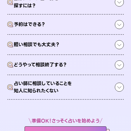
Q
探すには？
Q
予約はできる？
Q
軽い相談でも大丈夫？
Q
どうやって相談終了する？
占い師に相談していることを
Q
知人に知られたくない
準備OK！さっそく占いを始めよう