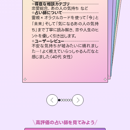
霊視・オーラ
ルーン
）
スピリチュアル・リーディング
スピリチュアル・リーディング
タロット
得意な相談カテゴリ
得意な相談カテゴリ
得意な相談カテゴリ
スピリチュアル・リーディング
得意な相談カテゴリ
得意な相談カテゴリ
恋愛総合、あの人の気持ち など
出逢い、片想い、復縁 など
恋愛総合、片想い、二人の未来 など
片想い、二人の未来、年の差 など
得意な相談カテゴリ
片想い、あの人の気持ち、復縁 など
片想い、あの人の気持ち、復縁 など
占い師について
占い師について
占い師について
占い師について
占い師について
占い師について
3,700年以上の歴史を持つ東洋最古の
占術「易占」で詳細まで占い、幸せへ向
かう道筋を示します。厳しい結果にも具
復縁、恋愛、不倫の行方、同性愛や片
思い、仕事関係や借金問題まで知りた
いことや心の負担になっていることを
未来には何パターンもの選択肢があり
ます。不安で視えにくくなっているあな
たの素敵な未来を見つけ、その未来を
霊視×オラクルカードを使って「今」と
恋愛のお悩みの中でも特に「曖昧な関
係」の相談を得意としており、友達以上
恋人未満なお相手との今後や本音を丁
「未来」そして「気になるあの人の気持
ち」まで丁寧に読み解き、恋や人生のヒ
体的な対策をお伝えします。
連絡再開、復縁、成就などの報告実績多数。セラピストとして2万超の施術経験があるからこそできる鑑定で、より良い未来をサポートします。
紐解き、背中をそっと押して導きます。
寧に読み解き恋愛成就へと導きます。
選択できるようアドバイスします。
ユーザーレビュー
ユーザーレビュー
ントを優しく引き出します。
ユーザーレビュー
ユーザーレビュー
複雑な背景もしっかり聞いて鑑定して
いただけました。気持ちが楽になりまし
ユーザーレビュー
とても心温まる鑑定でした。しかもこち
らは何も言っていないのに視えていらっ
鑑定していただいてアドバイス通りに行
動すると仲が復活してきました。ありが
安心感のあり、言い切ってくれる所や濁
さない鑑定のおかげで、毎回自分の気
ユーザーレビュー
職場の人の性質や人間関係、本心など
本当によく視えていてびっくり。対策が
た（50代 女性）
不安な気持ちが嘘みたいに晴れまし
しゃるんだなと驚きです（30代女性）
とうございました（40代 女性）
持ちを整えられます（30代 男性）
た…！よく視えていらっしゃるんだなと
打てて前向きになれます（40代）
感じました（40代 女性）
高評価の占い師を見てみよう