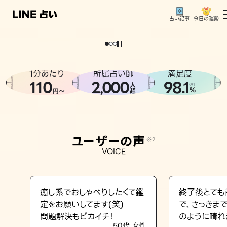
今日の運勢
占い記事
。
どうせなら
運
気
を
味
方
に
し
た
い
、
恋
も
仕
事
も
トップ
ユーザーの声
1分あたり
所属占い師
満足度
相談事例
110
2
000
98.1
,
人
※1
%
円〜
超
占いの流れ
おすすめの占い師
ユーザーの声
※2
よくある質問
VOICE
えもじの子（占）12星座占い
占い記事
癒し系でおしゃべりしたくて鑑
終了後とても
定をお願いしてます(笑)
で、さっきま
お知らせ
問題解決もピカイチ！
のように晴れ
50代 女性