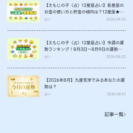
【えもじの子（占）12星座占い】各星座の
お金の使い方と貯金の傾向は？12星座★徹
底解説
占い
2026.08.03
【えもじの子（占）12星座占い】今週の運
勢ランキング！8月3日～8月9日の運勢
は？
占い
2026.08.02
【2026年8月】九星気学でみるあなたの運
勢は？
占い
2026.08.01
記事一覧