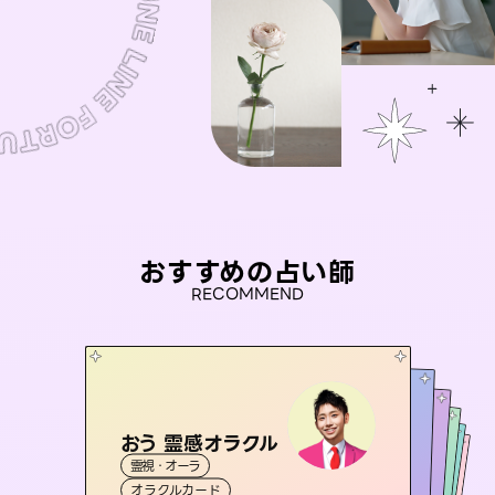
おすすめの占い師
RECOMMEND
おう 霊感オラクル
未来視師＊花
アイリス -iris-
セラピスト理恵
彗望
霊視・オーラ
霊視・オーラ
心理学
（
桃源珠羽
すいぼう
西洋占星術
）
タロット
霊視・オーラ
霊視・オーラ
タロット
（
オラクルカード
とうげんみう
スピリチュアル・リーディング
透視