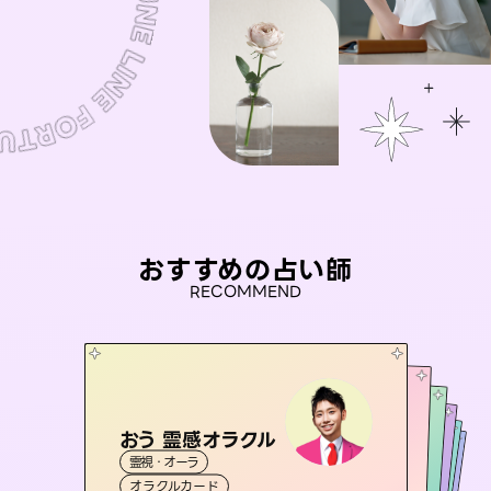
おすすめの占い師
RECOMMEND
おう 霊感オラクル
桃源珠羽
セラピスト理恵
（
とうげんみう
）
アイリス -iris-
彗望
霊視・オーラ
霊視・オーラ
タロット
（
未来視師＊花
すいぼう
霊視・オーラ
）
西洋占星術
タロット
霊視・オーラ
タロット
オラクルカード
スピリチュアル・リーディング
透視