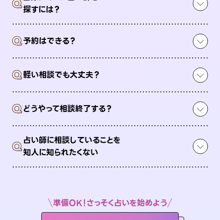
Q
探すには？
Q
予約はできる？
Q
軽い相談でも大丈夫？
Q
どうやって相談終了する？
占い師に相談していることを
Q
知人に知られたくない
準備OK！さっそく占いを始めよう