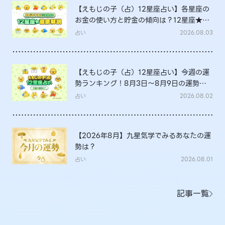
【えもじの子（占）12星座占い】各星座の
お金の使い方と貯金の傾向は？12星座★徹
底解説
占い
2026.08.03
【えもじの子（占）12星座占い】今週の運
勢ランキング！8月3日～8月9日の運勢
は？
占い
2026.08.02
【2026年8月】九星気学でみるあなたの運
勢は？
占い
2026.08.01
記事一覧