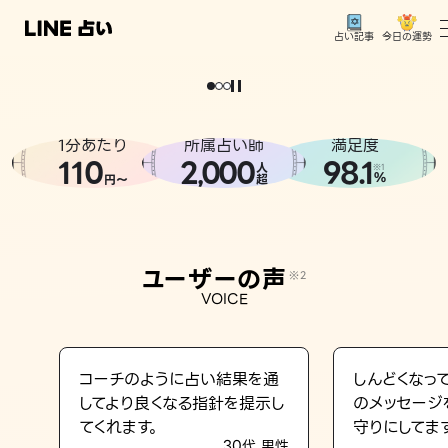
今日の運勢
占い記事
。
どうせなら
運
気
を
味
方
に
し
た
い
、
恋
も
仕
事
も
トップ
ユーザーの声
1分あたり
所属占い師
満足度
相談事例
110
2
000
98.1
,
人
※1
%
円〜
超
占いの流れ
おすすめの占い師
ユーザーの声
※2
よくある質問
VOICE
えもじの子（占）12星座占い
占い記事
コーチのように占い結果を通
しんどくなっ
してより良くなる指針を提示し
のメッセージ
お知らせ
てくれます。
守りにしてま
30代 男性