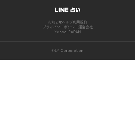
お知らせ
ヘルプ
利用規約
プライバシーポリシー
運営会社
Yahoo! JAPAN
©LY Corporation
このコンテンツは掲載が終了しました | LINE占い