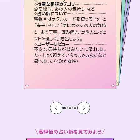
霊視・オーラ
スピリチュアル・リーディング
ルーン
スピリチュアル・リーディング
心理学
得意な相談カテゴリ
得意な相談カテゴリ
得意な相談カテゴリ
スピリチュアル・リーディング
得意な相談カテゴリ
得意な相談カテゴリ
恋愛総合、あの人の気持ち など
片想い、あの人の気持ち、復縁 など
片想い、二人の未来、年の差 など
恋愛総合、片想い、二人の未来 など
得意な相談カテゴリ
片想い、あの人の気持ち、復縁 など
出逢い、片想い、復縁 など
占い師について
占い師について
占い師について
占い師について
占い師について
占い師について
3,700年以上の歴史を持つ東洋最古の
占術「易占」で詳細まで占い、幸せへ向
かう道筋を示します。厳しい結果にも具
連絡再開、復縁、成就などの報告実績
多数。セラピストとして2万超の施術経
験があるからこそできる鑑定で、より良
恋愛のお悩みの中でも特に「曖昧な関
係」の相談を得意としており、友達以上
恋人未満なお相手との今後や本音を丁
霊視×オラクルカードを使って「今」と
未来には何パターンもの選択肢があり
ます。不安で視えにくくなっているあな
たの素敵な未来を見つけ、その未来を
「未来」そして「気になるあの人の気持
ち」まで丁寧に読み解き、恋や人生のヒ
体的な対策をお伝えします。
復縁、恋愛、不倫の行方、同性愛や片思い、仕事関係や借金問題まで知りたいことや心の負担になっていることを紐解き、背中をそっと押して導きます。
い未来をサポートします。
選択できるようアドバイスします。
寧に読み解き恋愛成就へと導きます。
ユーザーレビュー
ユーザーレビュー
ントを優しく引き出します。
ユーザーレビュー
ユーザーレビュー
複雑な背景もしっかり聞いて鑑定して
いただけました。気持ちが楽になりまし
ユーザーレビュー
安心感のあり、言い切ってくれる所や濁
さない鑑定のおかげで、毎回自分の気
職場の人の性質や人間関係、本心など
本当によく視えていてびっくり。対策が
とても心温まる鑑定でした。しかもこち
らは何も言っていないのに視えていらっ
ユーザーレビュー
鑑定していただいてアドバイス通りに行
動すると仲が復活してきました。ありが
た（50代 女性）
不安な気持ちが嘘みたいに晴れまし
持ちを整えられます（30代 男性）
打てて前向きになれます（40代）
しゃるんだなと驚きです（30代女性）
た…！よく視えていらっしゃるんだなと
とうございました（40代 女性）
感じました（40代 女性）
高評価の占い師を見てみよう