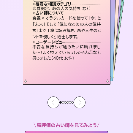
タロット
霊視・オーラ
スピリチュアル・リーディング
スピリチュアル・リーディング
スピリチュアル・リーディング
透視
得意な相談カテゴリ
得意な相談カテゴリ
得意な相談カテゴリ
スピリチュアル・リーディング
得意な相談カテゴリ
得意な相談カテゴリ
恋愛総合、あの人の気持ち など
恋愛総合、片想い、二人の未来 など
片想い、あの人の気持ち、復縁 など
出逢い、片想い、復縁 など
得意な相談カテゴリ
片想い、二人の未来、年の差 など
片想い、あの人の気持ち、復縁 など
占い師について
占い師について
占い師について
占い師について
占い師について
占い師について
連絡再開、復縁、成就などの報告実績
多数。セラピストとして2万超の施術経
験があるからこそできる鑑定で、より良
恋愛のお悩みの中でも特に「曖昧な関
係」の相談を得意としており、友達以上
恋人未満なお相手との今後や本音を丁
復縁、恋愛、不倫の行方、同性愛や片
思い、仕事関係や借金問題まで知りた
いことや心の負担になっていることを
霊視×オラクルカードを使って「今」と
3,700年以上の歴史を持つ東洋最古の
占術「易占」で詳細まで占い、幸せへ向
かう道筋を示します。厳しい結果にも具
「未来」そして「気になるあの人の気持
ち」まで丁寧に読み解き、恋や人生のヒ
い未来をサポートします。
未来には何パターンもの選択肢があります。不安で視えにくくなっているあなたの素敵な未来を見つけ、その未来を選択できるようアドバイスします。
寧に読み解き恋愛成就へと導きます。
体的な対策をお伝えします。
紐解き、背中をそっと押して導きます。
ユーザーレビュー
ユーザーレビュー
ントを優しく引き出します。
ユーザーレビュー
ユーザーレビュー
とても心温まる鑑定でした。しかもこち
らは何も言っていないのに視えていらっ
ユーザーレビュー
職場の人の性質や人間関係、本心など
本当によく視えていてびっくり。対策が
複雑な背景もしっかり聞いて鑑定して
いただけました。気持ちが楽になりまし
鑑定していただいてアドバイス通りに行
動すると仲が復活してきました。ありが
ユーザーレビュー
安心感のあり、言い切ってくれる所や濁
さない鑑定のおかげで、毎回自分の気
しゃるんだなと驚きです（30代女性）
不安な気持ちが嘘みたいに晴れまし
打てて前向きになれます（40代）
た（50代 女性）
とうございました（40代 女性）
た…！よく視えていらっしゃるんだなと
持ちを整えられます（30代 男性）
感じました（40代 女性）
高評価の占い師を見てみよう