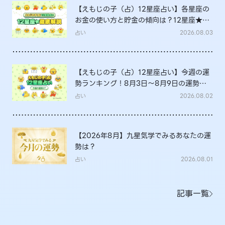
【えもじの子（占）12星座占い】各星座の
お金の使い方と貯金の傾向は？12星座★徹
底解説
占い
2026.08.03
【えもじの子（占）12星座占い】今週の運
勢ランキング！8月3日～8月9日の運勢
は？
占い
2026.08.02
【2026年8月】九星気学でみるあなたの運
勢は？
占い
2026.08.01
記事一覧