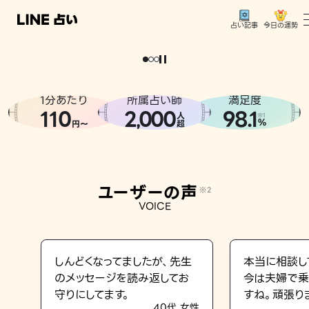
今日の運勢
占い記事
。
どうせなら
運
気
を
味
方
に
し
た
い
、
恋
も
仕
事
も
トップ
ユーザーの声
1分あたり
所属占い師
満足度
相談事例
110
2
000
98.1
,
人
※1
%
円〜
超
占いの流れ
おすすめの占い師
ユーザーの声
※2
よくある質問
VOICE
えもじの子（占）12星座占い
占い記事
しんどくなってましたが、先生
本当に相談し
のメッセージを読み返してお
今は夫婦で乗
お知らせ
守りにしてます。
すね。頑張り
40代 女性