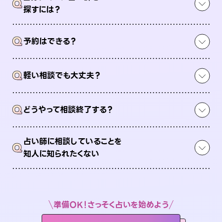
Q
探すには？
Q
予約はできる？
Q
軽い相談でも大丈夫？
Q
どうやって相談終了する？
占い師に相談していることを
Q
知人に知られたくない
準備OK！さっそく占いを始めよう