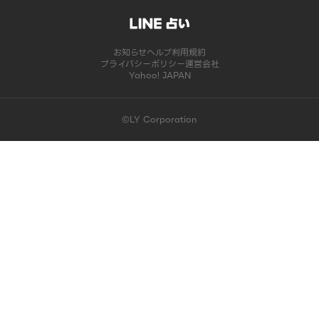
お知らせ
ヘルプ
利用規約
プライバシーポリシー
運営会社
Yahoo! JAPAN
©LY Corporation
このコンテンツは掲載が終了しました | LINE占い