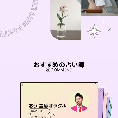
おすすめの占い師
RECOMMEND
おう 霊感オラクル
アイリス -iris-
桃源珠羽
未来視師＊花
（
とうげんみう
セラピスト理恵
霊視・オーラ
）
西洋占星術
タロット
彗望
霊視・オーラ
霊視・オーラ
タロット
（
すいぼう
霊視・オーラ
心理学
オラクルカード
）
ルーン