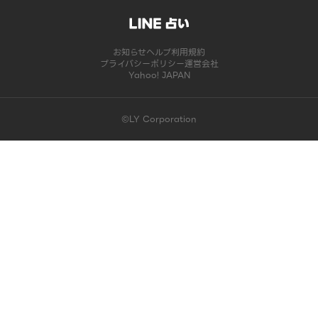
お知らせ
ヘルプ
利用規約
プライバシーポリシー
運営会社
Yahoo! JAPAN
©LY Corporation
このコンテンツは掲載が終了しました | LINE占い