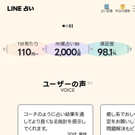
今日の運勢
占い記事
。
どうせなら
運
気
を
味
方
に
し
た
い
、
恋
も
仕
事
も
トップ
ユーザーの声
1分あたり
所属占い師
満足度
相談事例
110
2
000
98.1
,
人
※1
%
円〜
超
占いの流れ
おすすめの占い師
ユーザーの声
※2
よくある質問
VOICE
えもじの子（占）12星座占い
占い記事
コーチのように占い結果を通
癒し系でおし
してより良くなる指針を提示し
定をお願いし
お知らせ
てくれます。
問題解決もピ
30代 男性