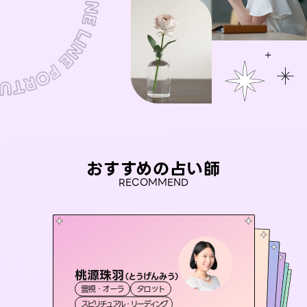
おすすめの占い師
RECOMMEND
桃源珠羽
おう 霊感オラクル
（
とうげんみう
）
未来視師＊花
アイリス -iris-
彗望
霊視・オーラ
タロット
霊視・オーラ
（
セラピスト理恵
すいぼう
霊視・オーラ
）
西洋占星術
心理学
霊視・オーラ
タロット
スピリチュアル・リーディング
オラクルカード
透視