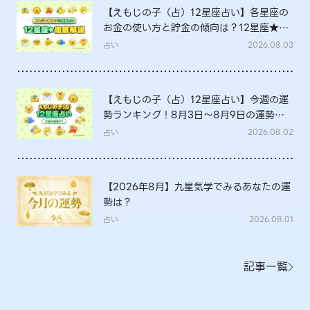
【えもじの子（占）12星座占い】各星座の
お金の使い方と貯金の傾向は？12星座★徹
底解説
占い
2026.08.03
【えもじの子（占）12星座占い】今週の運
勢ランキング！8月3日～8月9日の運勢
は？
占い
2026.08.02
【2026年8月】九星気学でみるあなたの運
勢は？
占い
2026.08.01
記事一覧