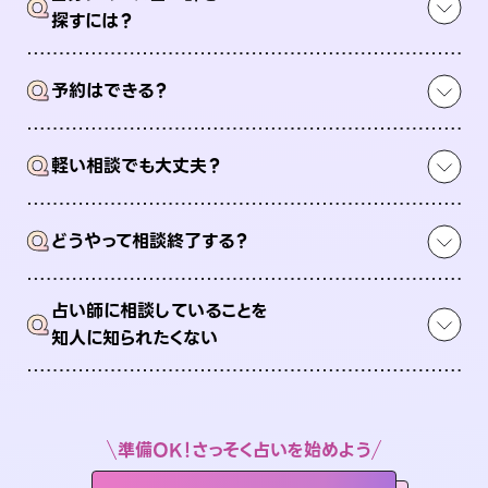
Q
探すには？
Q
予約はできる？
Q
軽い相談でも大丈夫？
Q
どうやって相談終了する？
占い師に相談していることを
Q
知人に知られたくない
準備OK！さっそく占いを始めよう