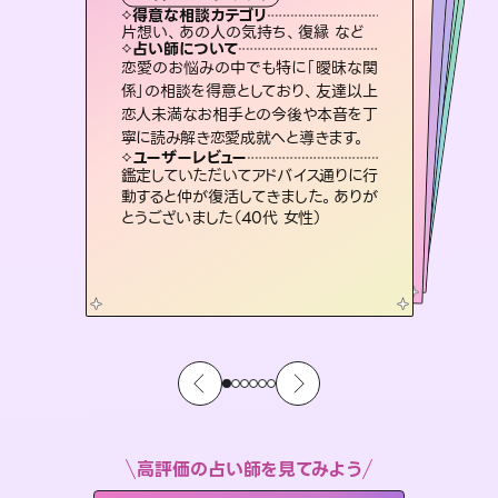
霊視・オーラ
スピリチュアル・リーディング
ルーン
スピリチュアル・リーディング
タロット
得意な相談カテゴリ
得意な相談カテゴリ
得意な相談カテゴリ
スピリチュアル・リーディング
得意な相談カテゴリ
得意な相談カテゴリ
片想い、あの人の気持ち、復縁 など
恋愛総合、あの人の気持ち など
出逢い、片想い、復縁 など
恋愛総合、片想い、二人の未来 など
得意な相談カテゴリ
片想い、あの人の気持ち、復縁 など
片想い、二人の未来、年の差 など
占い師について
占い師について
占い師について
占い師について
占い師について
占い師について
3,700年以上の歴史を持つ東洋最古の
占術「易占」で詳細まで占い、幸せへ向
かう道筋を示します。厳しい結果にも具
未来には何パターンもの選択肢があり
ます。不安で視えにくくなっているあな
たの素敵な未来を見つけ、その未来を
霊視×オラクルカードを使って「今」と
「未来」そして「気になるあの人の気持
ち」まで丁寧に読み解き、恋や人生のヒ
恋愛のお悩みの中でも特に「曖昧な関
連絡再開、復縁、成就などの報告実績
多数。セラピストとして2万超の施術経
験があるからこそできる鑑定で、より良
係」の相談を得意としており、友達以上
恋人未満なお相手との今後や本音を丁
体的な対策をお伝えします。
復縁、恋愛、不倫の行方、同性愛や片思い、仕事関係や借金問題まで知りたいことや心の負担になっていることを紐解き、背中をそっと押して導きます。
選択できるようアドバイスします。
い未来をサポートします。
ントを優しく引き出します。
ユーザーレビュー
ユーザーレビュー
寧に読み解き恋愛成就へと導きます。
ユーザーレビュー
ユーザーレビュー
複雑な背景もしっかり聞いて鑑定して
いただけました。気持ちが楽になりまし
ユーザーレビュー
安心感のあり、言い切ってくれる所や濁
さない鑑定のおかげで、毎回自分の気
とても心温まる鑑定でした。しかもこち
らは何も言っていないのに視えていらっ
職場の人の性質や人間関係、本心など
本当によく視えていてびっくり。対策が
ユーザーレビュー
不安な気持ちが嘘みたいに晴れまし
た…！よく視えていらっしゃるんだなと
た（50代 女性）
鑑定していただいてアドバイス通りに行
持ちを整えられます（30代 男性）
しゃるんだなと驚きです（30代女性）
打てて前向きになれます（40代）
動すると仲が復活してきました。ありが
感じました（40代 女性）
とうございました（40代 女性）
高評価の占い師を見てみよう