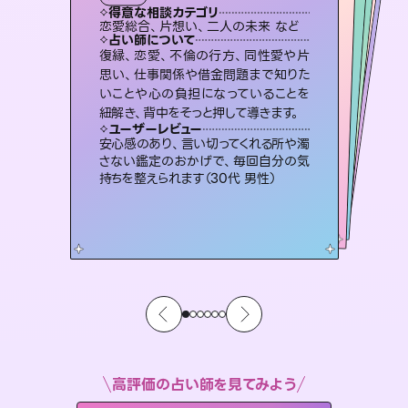
タロット
霊視・オーラ
スピリチュアル・リーディング
スピリチュアル・リーディング
スピリチュアル・リーディング
心理学
得意な相談カテゴリ
得意な相談カテゴリ
得意な相談カテゴリ
スピリチュアル・リーディング
得意な相談カテゴリ
得意な相談カテゴリ
恋愛総合、片想い、二人の未来 など
恋愛総合、あの人の気持ち など
片想い、二人の未来、年の差 など
片想い、あの人の気持ち、復縁 など
得意な相談カテゴリ
片想い、あの人の気持ち、復縁 など
出逢い、片想い、復縁 など
占い師について
占い師について
占い師について
占い師について
占い師について
占い師について
恋愛のお悩みの中でも特に「曖昧な関
係」の相談を得意としており、友達以上
恋人未満なお相手との今後や本音を丁
連絡再開、復縁、成就などの報告実績
多数。セラピストとして2万超の施術経
験があるからこそできる鑑定で、より良
霊視×オラクルカードを使って「今」と
「未来」そして「気になるあの人の気持
ち」まで丁寧に読み解き、恋や人生のヒ
復縁、恋愛、不倫の行方、同性愛や片
未来には何パターンもの選択肢があり
ます。不安で視えにくくなっているあな
たの素敵な未来を見つけ、その未来を
思い、仕事関係や借金問題まで知りた
いことや心の負担になっていることを
寧に読み解き恋愛成就へと導きます。
3,700年以上の歴史を持つ東洋最古の占術「易占」で詳細まで占い、幸せへ向かう道筋を示します。厳しい結果にも具体的な対策をお伝えします。
い未来をサポートします。
選択できるようアドバイスします。
ントを優しく引き出します。
ユーザーレビュー
ユーザーレビュー
紐解き、背中をそっと押して導きます。
ユーザーレビュー
ユーザーレビュー
鑑定していただいてアドバイス通りに行
動すると仲が復活してきました。ありが
ユーザーレビュー
複雑な背景もしっかり聞いて鑑定して
いただけました。気持ちが楽になりまし
職場の人の性質や人間関係、本心など
本当によく視えていてびっくり。対策が
とても心温まる鑑定でした。しかもこち
らは何も言っていないのに視えていらっ
ユーザーレビュー
不安な気持ちが嘘みたいに晴れまし
た…！よく視えていらっしゃるんだなと
とうございました（40代 女性）
安心感のあり、言い切ってくれる所や濁
た（50代 女性）
打てて前向きになれます（40代）
しゃるんだなと驚きです（30代女性）
さない鑑定のおかげで、毎回自分の気
感じました（40代 女性）
持ちを整えられます（30代 男性）
高評価の占い師を見てみよう