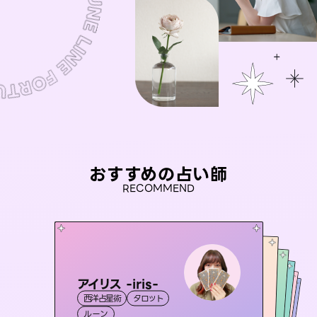
おすすめの占い師
RECOMMEND
アイリス -iris-
おう 霊感オラクル
セラピスト理恵
彗望
桃源珠羽
西洋占星術
タロット
（
すいぼう
霊視・オーラ
）
未来視師＊花
霊視・オーラ
（
とうげんみう
霊視・オーラ
タロット
霊視・オーラ
）
透視
ルーン
オラクルカード