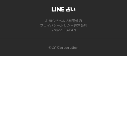
お知らせ
ヘルプ
利用規約
プライバシーポリシー
運営会社
Yahoo! JAPAN
©LY Corporation
このコンテンツは掲載が終了しました | LINE占い