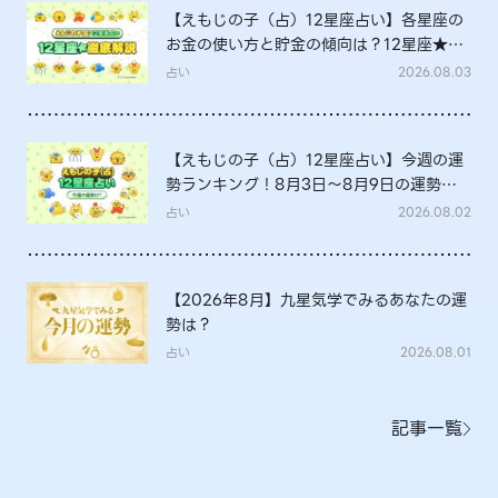
【えもじの子（占）12星座占い】各星座の
お金の使い方と貯金の傾向は？12星座★徹
底解説
占い
2026.08.03
【えもじの子（占）12星座占い】今週の運
勢ランキング！8月3日～8月9日の運勢
は？
占い
2026.08.02
【2026年8月】九星気学でみるあなたの運
勢は？
占い
2026.08.01
記事一覧