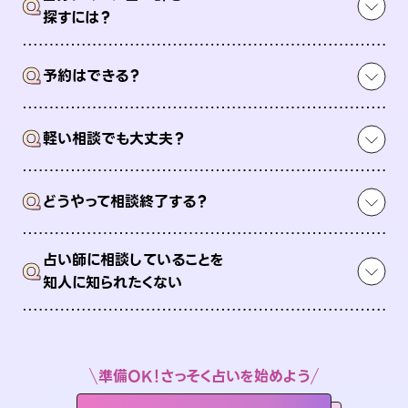
Q
探すには？
Q
予約はできる？
Q
軽い相談でも大丈夫？
Q
どうやって相談終了する？
占い師に相談していることを
Q
知人に知られたくない
準備OK！さっそく占いを始めよう