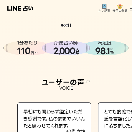
今日の運勢
占い記事
。
どうせなら
運
気
を
味
方
に
し
た
い
、
恋
も
仕
事
も
トップ
ユーザーの声
1分あたり
所属占い師
満足度
相談事例
110
2
000
98.1
,
人
※1
%
円〜
超
占いの流れ
おすすめの占い師
ユーザーの声
※2
よくある質問
VOICE
えもじの子（占）12星座占い
占い記事
早朝にも関わらず鑑定いただ
とても的確で
き感謝です。私のままでいいん
感を言語化し
お知らせ
だと思わせてくれます。
に落ちました
40代 女性