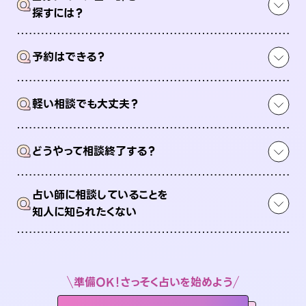
Q
探すには？
Q
予約はできる？
Q
軽い相談でも大丈夫？
Q
どうやって相談終了する？
占い師に相談していることを
Q
知人に知られたくない
準備OK！さっそく占いを始めよう