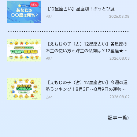
【12星座占い】星座別！ぶっとび度
占い
2026.08.08
【えもじの子（占）12星座占い】各星座の
お金の使い方と貯金の傾向は？12星座★徹
底解説
占い
2026.08.03
【えもじの子（占）12星座占い】今週の運
勢ランキング！8月3日～8月9日の運勢
は？
占い
2026.08.02
記事一覧