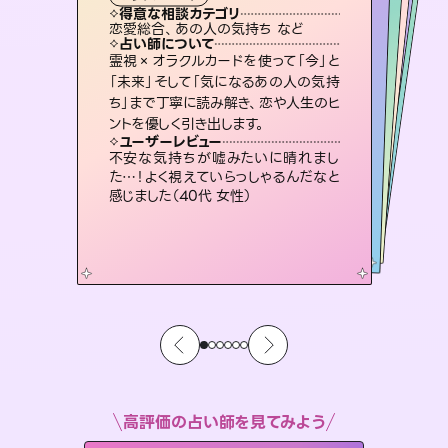
霊視・オーラ
スピリチュアル・リーディング
スピリチュアル・リーディング
スピリチュアル・リーディング
タロット
得意な相談カテゴリ
得意な相談カテゴリ
得意な相談カテゴリ
スピリチュアル・リーディング
得意な相談カテゴリ
得意な相談カテゴリ
恋愛総合、あの人の気持ち など
恋愛総合、片想い、二人の未来 など
片想い、あの人の気持ち、復縁 など
片想い、あの人の気持ち、復縁 など
得意な相談カテゴリ
出逢い、片想い、復縁 など
片想い、二人の未来、年の差 など
占い師について
占い師について
占い師について
占い師について
占い師について
占い師について
未来には何パターンもの選択肢があり
ます。不安で視えにくくなっているあな
たの素敵な未来を見つけ、その未来を
3,700年以上の歴史を持つ東洋最古の
占術「易占」で詳細まで占い、幸せへ向
かう道筋を示します。厳しい結果にも具
復縁、恋愛、不倫の行方、同性愛や片
思い、仕事関係や借金問題まで知りた
いことや心の負担になっていることを
霊視×オラクルカードを使って「今」と
連絡再開、復縁、成就などの報告実績
多数。セラピストとして2万超の施術経
験があるからこそできる鑑定で、より良
「未来」そして「気になるあの人の気持
ち」まで丁寧に読み解き、恋や人生のヒ
選択できるようアドバイスします。
恋愛のお悩みの中でも特に「曖昧な関係」の相談を得意としており、友達以上恋人未満なお相手との今後や本音を丁寧に読み解き恋愛成就へと導きます。
体的な対策をお伝えします。
い未来をサポートします。
紐解き、背中をそっと押して導きます。
ユーザーレビュー
ユーザーレビュー
ントを優しく引き出します。
ユーザーレビュー
ユーザーレビュー
職場の人の性質や人間関係、本心など
本当によく視えていてびっくり。対策が
ユーザーレビュー
鑑定していただいてアドバイス通りに行
動すると仲が復活してきました。ありが
とても心温まる鑑定でした。しかもこち
らは何も言っていないのに視えていらっ
複雑な背景もしっかり聞いて鑑定して
いただけました。気持ちが楽になりまし
ユーザーレビュー
安心感のあり、言い切ってくれる所や濁
さない鑑定のおかげで、毎回自分の気
打てて前向きになれます（40代）
不安な気持ちが嘘みたいに晴れまし
とうございました（40代 女性）
しゃるんだなと驚きです（30代女性）
た（50代 女性）
た…！よく視えていらっしゃるんだなと
持ちを整えられます（30代 男性）
感じました（40代 女性）
高評価の占い師を見てみよう