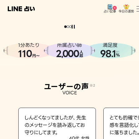
今日の運勢
占い記事
。
どうせなら
運
気
を
味
方
に
し
た
い
、
恋
も
仕
事
も
トップ
ユーザーの声
1分あたり
所属占い師
満足度
相談事例
110
2
000
98.1
,
人
※1
%
円〜
超
占いの流れ
おすすめの占い師
ユーザーの声
※2
よくある質問
VOICE
えもじの子（占）12星座占い
占い記事
しんどくなってましたが、先生
とても的確で
のメッセージを読み返してお
感を言語化し
お知らせ
守りにしてます。
に落ちました
40代 女性