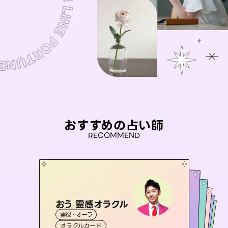
おすすめの占い師
RECOMMEND
おう 霊感オラクル
アイリス -iris-
彗望
桃源珠羽
（
すいぼう
未来視師＊花
）
霊視・オーラ
西洋占星術
（
とうげんみう
タロット
セラピスト理恵
霊視・オーラ
）
霊視・オーラ
透視
霊視・オーラ
タロット
オラクルカード
ルーン
心理学