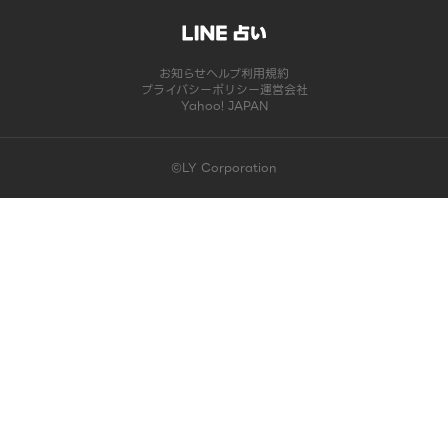
お知らせ
ヘルプ
利用規約
プライバシーポリシー
運営会社
Yahoo! JAPAN
©LY Corporation
このコンテンツは掲載が終了しました | LINE占い