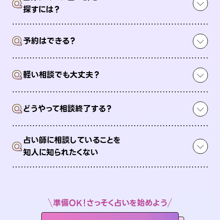
Q
探すには？
Q
予約はできる？
Q
軽い相談でも大丈夫？
Q
どうやって相談終了する？
占い師に相談していることを
Q
知人に知られたくない
準備OK！さっそく占いを始めよう