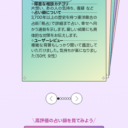
霊視・オーラ
スピリチュアル・リーディング
ルーン
スピリチュアル・リーディング
得意な相談カテゴリ
得意な相談カテゴリ
得意な相談カテゴリ
オラクルカード
得意な相談カテゴリ
得意な相談カテゴリ
片想い、あの人の気持ち、復縁 など
片想い、あの人の気持ち、復縁 など
片想い、二人の未来、年の差 など
恋愛総合、片想い、二人の未来 など
得意な相談カテゴリ
出逢い、片想い、復縁 など
恋愛総合、あの人の気持ち など
占い師について
占い師について
占い師について
占い師について
占い師について
占い師について
未来には何パターンもの選択肢があり
ます。不安で視えにくくなっているあな
たの素敵な未来を見つけ、その未来を
連絡再開、復縁、成就などの報告実績
多数。セラピストとして2万超の施術経
験があるからこそできる鑑定で、より良
恋愛のお悩みの中でも特に「曖昧な関
係」の相談を得意としており、友達以上
恋人未満なお相手との今後や本音を丁
3,700年以上の歴史を持つ東洋最古の
霊視×オラクルカードを使って「今」と
「未来」そして「気になるあの人の気持
ち」まで丁寧に読み解き、恋や人生のヒ
占術「易占」で詳細まで占い、幸せへ向
かう道筋を示します。厳しい結果にも具
選択できるようアドバイスします。
復縁、恋愛、不倫の行方、同性愛や片思い、仕事関係や借金問題まで知りたいことや心の負担になっていることを紐解き、背中をそっと押して導きます。
い未来をサポートします。
ントを優しく引き出します。
寧に読み解き恋愛成就へと導きます。
ユーザーレビュー
ユーザーレビュー
体的な対策をお伝えします。
ユーザーレビュー
ユーザーレビュー
職場の人の性質や人間関係、本心など
本当によく視えていてびっくり。対策が
ユーザーレビュー
安心感のあり、言い切ってくれる所や濁
さない鑑定のおかげで、毎回自分の気
不安な気持ちが嘘みたいに晴れまし
た…！よく視えていらっしゃるんだなと
とても心温まる鑑定でした。しかもこち
らは何も言っていないのに視えていらっ
ユーザーレビュー
鑑定していただいてアドバイス通りに行
動すると仲が復活してきました。ありが
打てて前向きになれます（40代）
複雑な背景もしっかり聞いて鑑定して
持ちを整えられます（30代 男性）
感じました（40代 女性）
しゃるんだなと驚きです（30代女性）
いただけました。気持ちが楽になりまし
とうございました（40代 女性）
た（50代 女性）
高評価の占い師を見てみよう