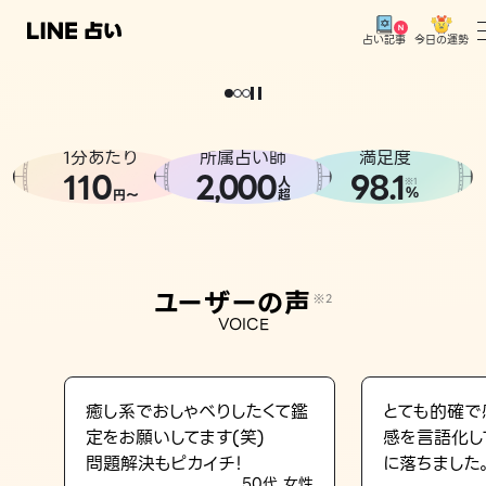
今日の運勢
占い記事
。
どうせなら
運
気
を
味
方
に
し
た
い
、
恋
も
仕
事
も
トップ
ユーザーの声
1分あたり
所属占い師
満足度
相談事例
110
2
000
98.1
,
人
※1
%
円〜
超
占いの流れ
おすすめの占い師
ユーザーの声
※2
よくある質問
VOICE
えもじの子（占）12星座占い
占い記事
癒し系でおしゃべりしたくて鑑
とても的確で
定をお願いしてます(笑)
感を言語化し
お知らせ
問題解決もピカイチ！
に落ちました
50代 女性