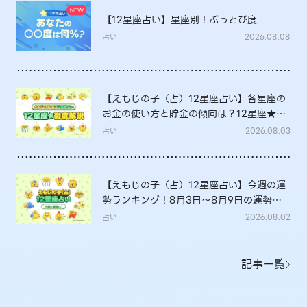
【12星座占い】星座別！ぶっとび度
占い
2026.08.08
【えもじの子（占）12星座占い】各星座の
お金の使い方と貯金の傾向は？12星座★徹
底解説
占い
2026.08.03
【えもじの子（占）12星座占い】今週の運
勢ランキング！8月3日～8月9日の運勢
は？
占い
2026.08.02
記事一覧