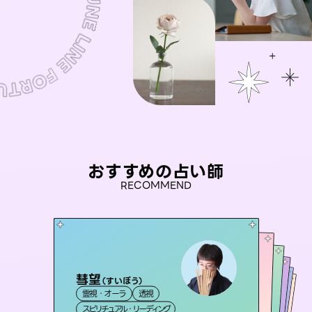
おすすめの占い師
RECOMMEND
彗望
桃源珠羽
（
すいぼう
）
セラピスト理恵
（
とうげんみう
）
アイリス -iris-
未来視師＊花
霊視・オーラ
透視
霊視・オーラ
タロット
おう 霊感オラクル
霊視・オーラ
西洋占星術
タロット
霊視・オーラ
タロット
スピリチュアル・リーディング
スピリチュアル・リーディング
心理学