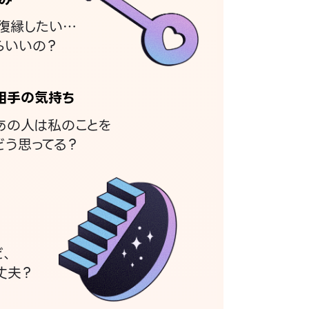
復縁したい…
らいいの？
相手の気持ち
あの人は私のことを
どう思ってる？
ど、
丈夫？