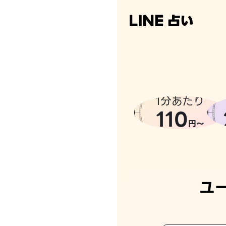
1分あたり
110
円〜
ユ