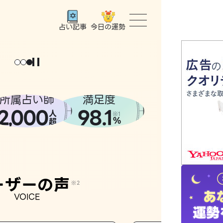
今日の運勢
占い記事
トップ
ユーザー
所属占い師
満足度
2
000
98.1
,
人
相談事例
※1
%
超
占いの流
おすすめ
ーザーの声
※2
VOICE
よくある