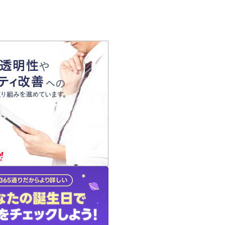
の声
れ
の占い師
質問