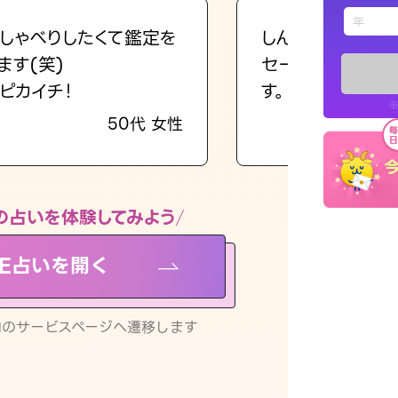
えもじの
しゃべりしたくて鑑定を
しんどくなってま
ます(笑)
セージを読み返し
占い記事
ピカイチ！
す。
※
50代 女性
お知らせ
の占いを体験してみよう
NE占いを開く
※LINEアプ
リ内のサービスページへ遷移します