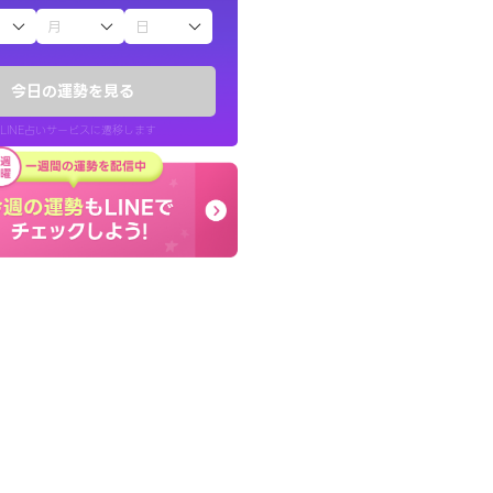
子（占）12星座占い
したが、先生のメッ
コーチのように占い結果
てお守りにしてま
り良くなる指針を提示し
今日の運勢を見る
LINE占いサービスに遷移します
40代 女性
LINE占いを開く
リ内のサービスページへ遷移します