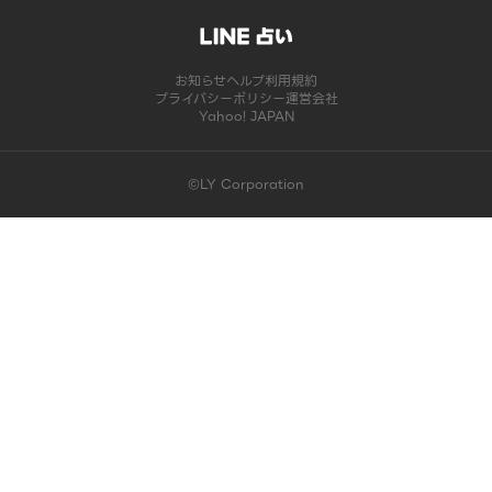
お知らせ
ヘルプ
利用規約
プライバシーポリシー
運営会社
Yahoo! JAPAN
©LY Corporation
このコンテンツは掲載が終了しました | LINE占い