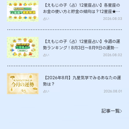
【えもじの子（占）12星座占い】各星座の
お金の使い方と貯金の傾向は？12星座★徹
底解説
占い
2026.08.03
【えもじの子（占）12星座占い】今週の運
勢ランキング！8月3日～8月9日の運勢
は？
占い
2026.08.02
【2026年8月】九星気学でみるあなたの運
勢は？
占い
2026.08.01
記事一覧