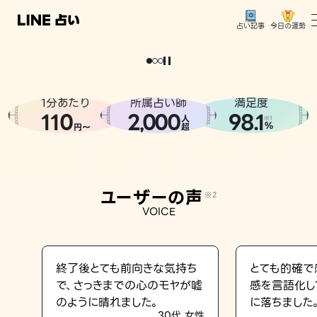
今日の運勢
占い記事
。
どうせなら
運
気
を
味
方
に
し
た
い
、
恋
も
仕
事
も
トップ
ユーザーの声
1分あたり
所属占い師
満足度
相談事例
110
2
000
98.1
,
人
※1
%
円〜
超
占いの流れ
おすすめの占い師
ユーザーの声
※2
よくある質問
VOICE
えもじの子（占）12星座占い
占い記事
終了後とても前向きな気持ち
とても的確で
で、さっきまでの心のモヤが嘘
感を言語化し
お知らせ
のように晴れました。
に落ちました
30代 女性