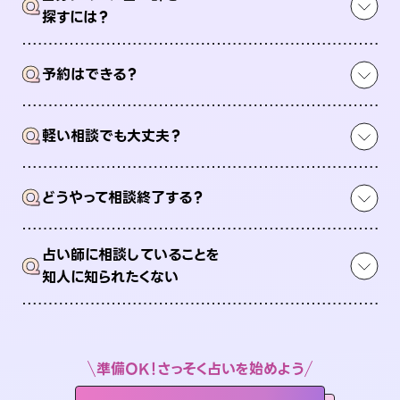
Q
探すには？
Q
予約はできる？
Q
軽い相談でも大丈夫？
Q
どうやって相談終了する？
占い師に相談していることを
Q
知人に知られたくない
準備OK！さっそく占いを始めよう