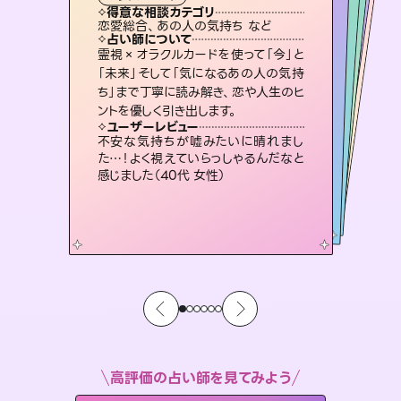
霊視・オーラ
スピリチュアル・リーディング
）
スピリチュアル・リーディング
スピリチュアル・リーディング
タロット
得意な相談カテゴリ
得意な相談カテゴリ
得意な相談カテゴリ
スピリチュアル・リーディング
得意な相談カテゴリ
得意な相談カテゴリ
恋愛総合、あの人の気持ち など
恋愛総合、片想い、二人の未来 など
片想い、二人の未来、年の差 など
片想い、あの人の気持ち、復縁 など
得意な相談カテゴリ
出逢い、片想い、復縁 など
片想い、あの人の気持ち、復縁 など
占い師について
占い師について
占い師について
占い師について
占い師について
占い師について
未来には何パターンもの選択肢があり
ます。不安で視えにくくなっているあな
たの素敵な未来を見つけ、その未来を
連絡再開、復縁、成就などの報告実績
多数。セラピストとして2万超の施術経
験があるからこそできる鑑定で、より良
復縁、恋愛、不倫の行方、同性愛や片
思い、仕事関係や借金問題まで知りた
いことや心の負担になっていることを
霊視×オラクルカードを使って「今」と
恋愛のお悩みの中でも特に「曖昧な関
係」の相談を得意としており、友達以上
恋人未満なお相手との今後や本音を丁
「未来」そして「気になるあの人の気持
ち」まで丁寧に読み解き、恋や人生のヒ
選択できるようアドバイスします。
3,700年以上の歴史を持つ東洋最古の占術「易占」で詳細まで占い、幸せへ向かう道筋を示します。厳しい結果にも具体的な対策をお伝えします。
い未来をサポートします。
寧に読み解き恋愛成就へと導きます。
紐解き、背中をそっと押して導きます。
ユーザーレビュー
ユーザーレビュー
ントを優しく引き出します。
ユーザーレビュー
ユーザーレビュー
職場の人の性質や人間関係、本心など
本当によく視えていてびっくり。対策が
ユーザーレビュー
複雑な背景もしっかり聞いて鑑定して
いただけました。気持ちが楽になりまし
鑑定していただいてアドバイス通りに行
動すると仲が復活してきました。ありが
とても心温まる鑑定でした。しかもこち
らは何も言っていないのに視えていらっ
ユーザーレビュー
安心感のあり、言い切ってくれる所や濁
さない鑑定のおかげで、毎回自分の気
打てて前向きになれます（40代）
不安な気持ちが嘘みたいに晴れまし
た（50代 女性）
とうございました（40代 女性）
しゃるんだなと驚きです（30代女性）
た…！よく視えていらっしゃるんだなと
持ちを整えられます（30代 男性）
感じました（40代 女性）
高評価の占い師を見てみよう