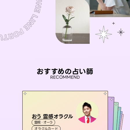
おすすめの占い師
RECOMMEND
おう 霊感オラクル
アイリス -iris-
セラピスト理恵
彗望
未来視師＊花
霊視・オーラ
（
すいぼう
西洋占星術
）
タロット
桃源珠羽
霊視・オーラ
霊視・オーラ
タロット
霊視・オーラ
透視
（
オラクルカード
とうげんみう
ルーン
心理学