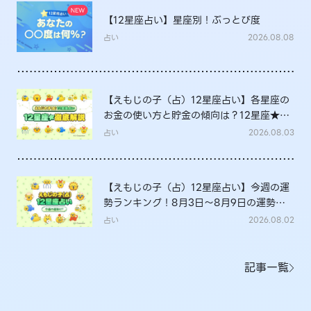
【12星座占い】星座別！ぶっとび度
占い
2026.08.08
【えもじの子（占）12星座占い】各星座の
お金の使い方と貯金の傾向は？12星座★徹
底解説
占い
2026.08.03
【えもじの子（占）12星座占い】今週の運
勢ランキング！8月3日～8月9日の運勢
は？
占い
2026.08.02
記事一覧