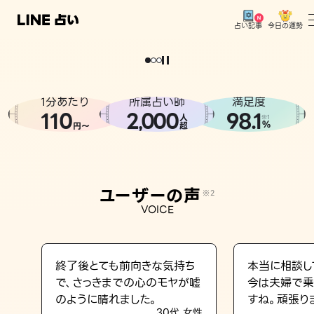
今日の運勢
占い記事
。
どうせなら
運
気
を
味
方
に
し
た
い
、
恋
も
仕
事
も
トップ
ユーザーの声
1分あたり
所属占い師
満足度
相談事例
110
2
000
98.1
,
人
※1
%
円〜
超
占いの流れ
おすすめの占い師
ユーザーの声
※2
よくある質問
VOICE
えもじの子（占）12星座占い
占い記事
終了後とても前向きな気持ち
本当に相談し
で、さっきまでの心のモヤが嘘
今は夫婦で乗
お知らせ
のように晴れました。
すね。頑張り
30代 女性