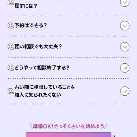
Q
探すには？
Q
予約はできる？
Q
軽い相談でも大丈夫？
Q
どうやって相談終了する？
占い師に相談していることを
Q
知人に知られたくない
準備OK！さっそく占いを始めよう