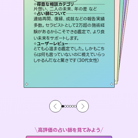
霊視・オーラ
スピリチュアル・リーディング
スピリチュアル・リーディング
ルーン
得意な相談カテゴリ
得意な相談カテゴリ
得意な相談カテゴリ
オラクルカード
得意な相談カテゴリ
得意な相談カテゴリ
片想い、二人の未来、年の差 など
片想い、あの人の気持ち、復縁 など
片想い、あの人の気持ち、復縁 など
出逢い、片想い、復縁 など
得意な相談カテゴリ
恋愛総合、片想い、二人の未来 など
恋愛総合、あの人の気持ち など
占い師について
占い師について
占い師について
占い師について
占い師について
占い師について
復縁、恋愛、不倫の行方、同性愛や片
思い、仕事関係や借金問題まで知りた
いことや心の負担になっていることを
3,700年以上の歴史を持つ東洋最古の
占術「易占」で詳細まで占い、幸せへ向
かう道筋を示します。厳しい結果にも具
恋愛のお悩みの中でも特に「曖昧な関
係」の相談を得意としており、友達以上
恋人未満なお相手との今後や本音を丁
連絡再開、復縁、成就などの報告実績
霊視×オラクルカードを使って「今」と
「未来」そして「気になるあの人の気持
ち」まで丁寧に読み解き、恋や人生のヒ
多数。セラピストとして2万超の施術経
験があるからこそできる鑑定で、より良
紐解き、背中をそっと押して導きます。
未来には何パターンもの選択肢があります。不安で視えにくくなっているあなたの素敵な未来を見つけ、その未来を選択できるようアドバイスします。
体的な対策をお伝えします。
ントを優しく引き出します。
寧に読み解き恋愛成就へと導きます。
ユーザーレビュー
ユーザーレビュー
い未来をサポートします。
ユーザーレビュー
ユーザーレビュー
安心感のあり、言い切ってくれる所や濁
さない鑑定のおかげで、毎回自分の気
ユーザーレビュー
職場の人の性質や人間関係、本心など
本当によく視えていてびっくり。対策が
不安な気持ちが嘘みたいに晴れまし
た…！よく視えていらっしゃるんだなと
複雑な背景もしっかり聞いて鑑定して
いただけました。気持ちが楽になりまし
ユーザーレビュー
鑑定していただいてアドバイス通りに行
動すると仲が復活してきました。ありが
持ちを整えられます（30代 男性）
とても心温まる鑑定でした。しかもこち
打てて前向きになれます（40代）
感じました（40代 女性）
た（50代 女性）
らは何も言っていないのに視えていらっ
とうございました（40代 女性）
しゃるんだなと驚きです（30代女性）
高評価の占い師を見てみよう