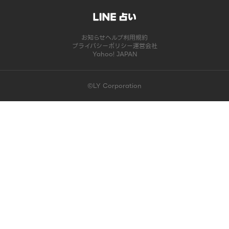
お知らせ
ヘルプ
利用規約
プライバシーポリシー
運営会社
Yahoo! JAPAN
©LY Corporation
このコンテンツは掲載が終了しました | LINE占い