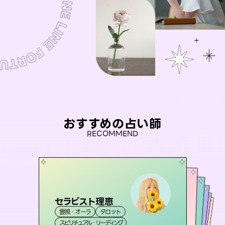
おすすめの占い師
RECOMMEND
セラピスト理恵
桃源珠羽
彗望
（
とうげんみう
）
未来視師＊花
（
すいぼう
アイリス -iris-
）
霊視・オーラ
タロット
霊視・オーラ
タロット
おう 霊感オラクル
霊視・オーラ
霊視・オーラ
透視
西洋占星術
心理学
スピリチュアル・リーディング
スピリチュアル・リーディング
タロット