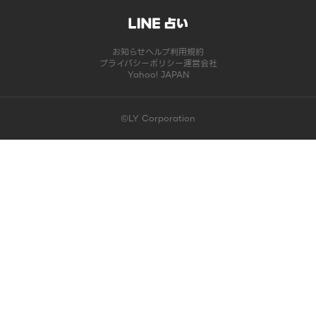
お知らせ
ヘルプ
利用規約
プライバシーポリシー
運営会社
Yahoo! JAPAN
©LY Corporation
このコンテンツは掲載が終了しました | LINE占い