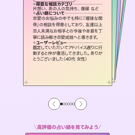
霊視・オーラ
ルーン
オラクルカード
スピリチュアル・リーディング
タロット
得意な相談カテゴリ
得意な相談カテゴリ
得意な相談カテゴリ
スピリチュアル・リーディング
得意な相談カテゴリ
得意な相談カテゴリ
片想い、あの人の気持ち、復縁 など
片想い、あの人の気持ち、復縁 など
恋愛総合、片想い、二人の未来 など
恋愛総合、あの人の気持ち など
得意な相談カテゴリ
出逢い、片想い、復縁 など
片想い、二人の未来、年の差 など
占い師について
占い師について
占い師について
占い師について
占い師について
占い師について
未来には何パターンもの選択肢があり
ます。不安で視えにくくなっているあな
たの素敵な未来を見つけ、その未来を
復縁、恋愛、不倫の行方、同性愛や片
思い、仕事関係や借金問題まで知りた
いことや心の負担になっていることを
3,700年以上の歴史を持つ東洋最古の
占術「易占」で詳細まで占い、幸せへ向
かう道筋を示します。厳しい結果にも具
恋愛のお悩みの中でも特に「曖昧な関
連絡再開、復縁、成就などの報告実績
多数。セラピストとして2万超の施術経
験があるからこそできる鑑定で、より良
係」の相談を得意としており、友達以上
恋人未満なお相手との今後や本音を丁
選択できるようアドバイスします。
霊視×オラクルカードを使って「今」と「未来」そして「気になるあの人の気持ち」まで丁寧に読み解き、恋や人生のヒントを優しく引き出します。
紐解き、背中をそっと押して導きます。
い未来をサポートします。
体的な対策をお伝えします。
ユーザーレビュー
ユーザーレビュー
寧に読み解き恋愛成就へと導きます。
ユーザーレビュー
ユーザーレビュー
職場の人の性質や人間関係、本心など
本当によく視えていてびっくり。対策が
ユーザーレビュー
不安な気持ちが嘘みたいに晴れまし
た…！よく視えていらっしゃるんだなと
とても心温まる鑑定でした。しかもこち
らは何も言っていないのに視えていらっ
安心感のあり、言い切ってくれる所や濁
さない鑑定のおかげで、毎回自分の気
ユーザーレビュー
複雑な背景もしっかり聞いて鑑定して
いただけました。気持ちが楽になりまし
打てて前向きになれます（40代）
鑑定していただいてアドバイス通りに行
感じました（40代 女性）
しゃるんだなと驚きです（30代女性）
持ちを整えられます（30代 男性）
動すると仲が復活してきました。ありが
た（50代 女性）
とうございました（40代 女性）
高評価の占い師を見てみよう