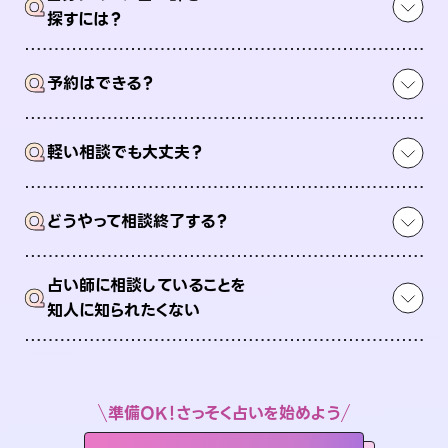
Q
探すには？
Q
予約はできる？
Q
軽い相談でも大丈夫？
Q
どうやって相談終了する？
占い師に相談していることを
Q
知人に知られたくない
準備OK！さっそく占いを始めよう