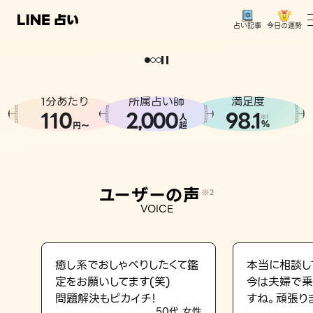
今日の運勢
占い記事
。
どうせなら
運
気
を
味
方
に
し
た
い
、
恋
も
仕
事
も
トップ
ユーザーの声
1分あたり
所属占い師
満足度
相談事例
110
2
000
98.1
,
人
※1
%
円〜
超
占いの流れ
おすすめの占い師
ユーザーの声
※2
よくある質問
VOICE
えもじの子（占）12星座占い
占い記事
癒し系でおしゃべりしたくて鑑
本当に相談し
定をお願いしてます(笑)
今は夫婦で乗
お知らせ
問題解決もピカイチ！
すね。頑張り
50代 女性