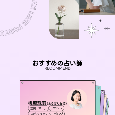
おすすめの占い師
RECOMMEND
桃源珠羽
彗望
（
とうげんみう
）
アイリス -iris-
（
すいぼう
）
おう 霊感オラクル
未来視師＊花
霊視・オーラ
タロット
霊視・オーラ
透視
セラピスト理恵
西洋占星術
タロット
霊視・オーラ
霊視・オーラ
スピリチュアル・リーディング
スピリチュアル・リーディング
心理学