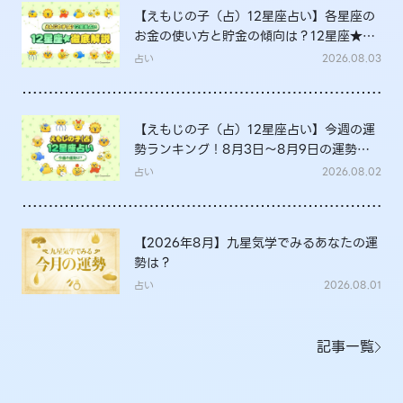
【えもじの子（占）12星座占い】各星座の
お金の使い方と貯金の傾向は？12星座★徹
底解説
占い
2026.08.03
【えもじの子（占）12星座占い】今週の運
勢ランキング！8月3日～8月9日の運勢
は？
占い
2026.08.02
【2026年8月】九星気学でみるあなたの運
勢は？
占い
2026.08.01
記事一覧