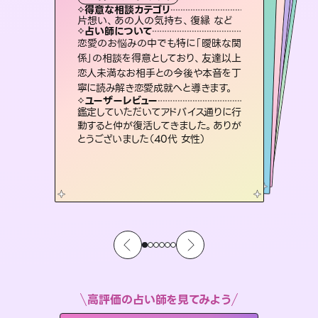
霊視・オーラ
オラクルカード
スピリチュアル・リーディング
ルーン
透視
得意な相談カテゴリ
得意な相談カテゴリ
得意な相談カテゴリ
スピリチュアル・リーディング
得意な相談カテゴリ
得意な相談カテゴリ
片想い、あの人の気持ち、復縁 など
片想い、二人の未来、年の差 など
恋愛総合、あの人の気持ち など
出逢い、片想い、復縁 など
得意な相談カテゴリ
恋愛総合、片想い、二人の未来 など
片想い、あの人の気持ち、復縁 など
占い師について
占い師について
占い師について
占い師について
占い師について
占い師について
復縁、恋愛、不倫の行方、同性愛や片
思い、仕事関係や借金問題まで知りた
いことや心の負担になっていることを
霊視×オラクルカードを使って「今」と
「未来」そして「気になるあの人の気持
ち」まで丁寧に読み解き、恋や人生のヒ
連絡再開、復縁、成就などの報告実績
多数。セラピストとして2万超の施術経
験があるからこそできる鑑定で、より良
恋愛のお悩みの中でも特に「曖昧な関
3,700年以上の歴史を持つ東洋最古の
占術「易占」で詳細まで占い、幸せへ向
かう道筋を示します。厳しい結果にも具
係」の相談を得意としており、友達以上
恋人未満なお相手との今後や本音を丁
紐解き、背中をそっと押して導きます。
未来には何パターンもの選択肢があります。不安で視えにくくなっているあなたの素敵な未来を見つけ、その未来を選択できるようアドバイスします。
ントを優しく引き出します。
体的な対策をお伝えします。
い未来をサポートします。
ユーザーレビュー
ユーザーレビュー
寧に読み解き恋愛成就へと導きます。
ユーザーレビュー
ユーザーレビュー
安心感のあり、言い切ってくれる所や濁
さない鑑定のおかげで、毎回自分の気
ユーザーレビュー
職場の人の性質や人間関係、本心など
本当によく視えていてびっくり。対策が
複雑な背景もしっかり聞いて鑑定して
いただけました。気持ちが楽になりまし
不安な気持ちが嘘みたいに晴れまし
た…！よく視えていらっしゃるんだなと
ユーザーレビュー
とても心温まる鑑定でした。しかもこち
らは何も言っていないのに視えていらっ
持ちを整えられます（30代 男性）
鑑定していただいてアドバイス通りに行
打てて前向きになれます（40代）
た（50代 女性）
感じました（40代 女性）
動すると仲が復活してきました。ありが
しゃるんだなと驚きです（30代女性）
とうございました（40代 女性）
高評価の占い師を見てみよう