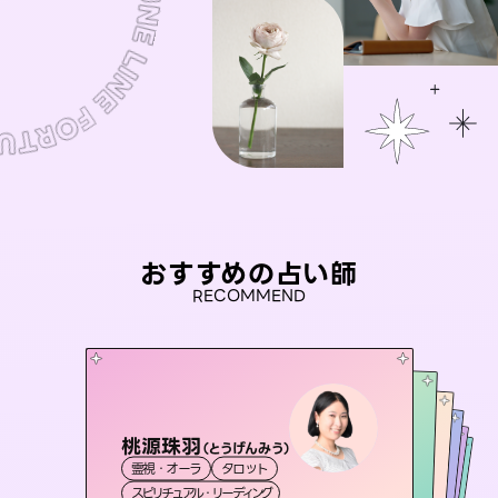
おすすめの占い師
RECOMMEND
桃源珠羽
セラピスト理恵
（
とうげんみう
）
おう 霊感オラクル
未来視師＊花
アイリス -iris-
霊視・オーラ
タロット
霊視・オーラ
タロット
彗望
霊視・オーラ
霊視・オーラ
（
すいぼう
西洋占星術
心理学
スピリチュアル・リーディング
）
スピリチュアル・リーディング
タロット