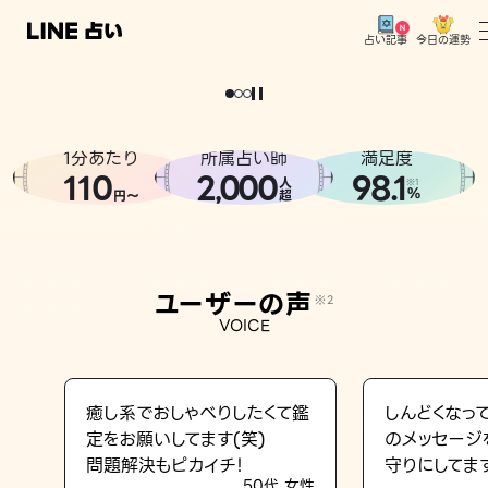
今日の運勢
占い記事
。
どうせなら
運
気
を
味
方
に
し
た
い
、
恋
も
仕
事
も
トップ
ユーザーの声
1分あたり
所属占い師
満足度
相談事例
110
2
000
98.1
,
人
※1
%
円〜
超
占いの流れ
おすすめの占い師
ユーザーの声
※2
よくある質問
VOICE
えもじの子（占）12星座占い
占い記事
癒し系でおしゃべりしたくて鑑
しんどくなっ
定をお願いしてます(笑)
のメッセージ
お知らせ
問題解決もピカイチ！
守りにしてま
50代 女性