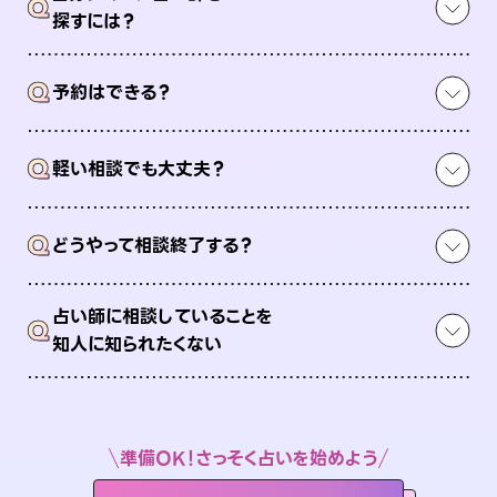
Q
探すには？
Q
予約はできる？
Q
軽い相談でも大丈夫？
Q
どうやって相談終了する？
占い師に相談していることを
Q
知人に知られたくない
準備OK！さっそく占いを始めよう