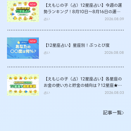
【えもじの子（占）12星座占い】今週の運
勢ランキング！8月10日～8月16日の運勢
は？
占い
2026.08.09
【12星座占い】星座別！ぶっとび度
占い
2026.08.08
【えもじの子（占）12星座占い】各星座の
お金の使い方と貯金の傾向は？12星座★徹
底解説
占い
2026.08.03
記事一覧