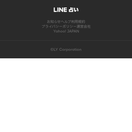
お知らせ
ヘルプ
利用規約
プライバシーポリシー
運営会社
Yahoo! JAPAN
©LY Corporation
このコンテンツは掲載が終了しました | LINE占い