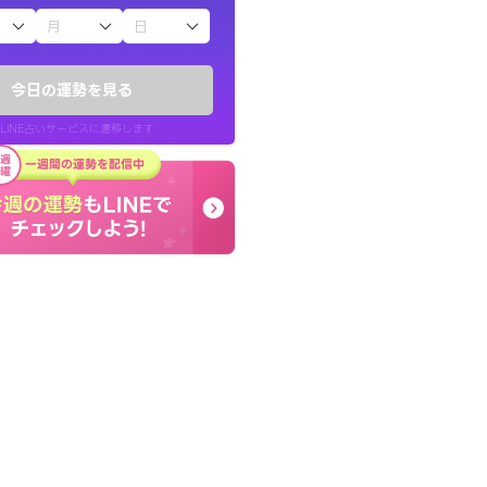
子（占）12星座占い
りしたくて鑑定を
終了後とても前向きな気
)
っきまでの心のモヤが嘘
今日の運勢を見る
チ！
晴れました。
LINE占いサービスに遷移します
50代 女性
LINE占いを開く
リ内のサービスページへ遷移します