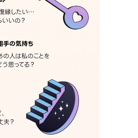
復縁したい…
らいいの？
相手の気持ち
あの人は私のことを
どう思ってる？
ど、
丈夫？