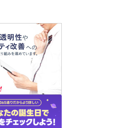
の声
れ
の占い師
質問