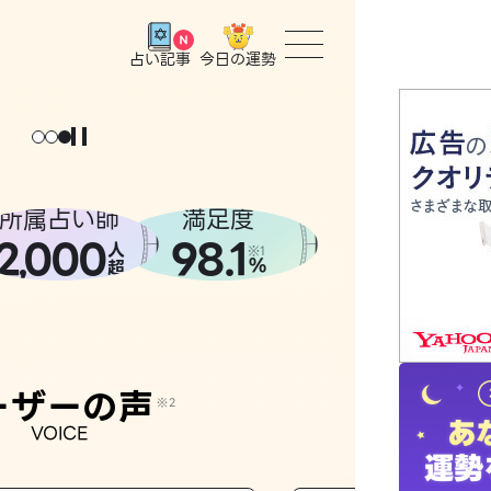
今日の運勢
占い記事
トップ
ょっと
。
元
気
に
な
った
、
話
し
たら
ユーザー
所属占い師
満足度
2
000
98.1
,
人
相談事例
※1
%
超
占いの流
おすすめ
ーザーの声
※2
VOICE
よくある