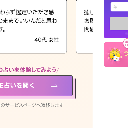
えもじの
わらず鑑定いただき感
癒し系でおしゃべ
のままでいいんだと思わ
お願いしてます(笑
占い記事
す。
問題解決もピカイ
※
40代 女性
お知らせ
の占いを体験してみよう
NE占いを開く
※LINEアプ
リ内のサービスページへ遷移します