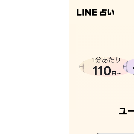
なんかち
1分あたり
110
円〜
ユ