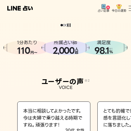
今日の運勢
占い記事
。
どうせなら
運
気
を
味
方
に
し
た
い
、
恋
も
仕
事
も
トップ
ユーザーの声
1分あたり
所属占い師
満足度
相談事例
110
2
000
98.1
,
人
※1
%
円〜
超
占いの流れ
おすすめの占い師
ユーザーの声
※2
よくある質問
VOICE
えもじの子（占）12星座占い
占い記事
本当に相談してよかったです。
とても的確で
今は夫婦で乗り越える時期で
感を言語化し
お知らせ
すね。頑張ります！
に落ちました
30代 女性