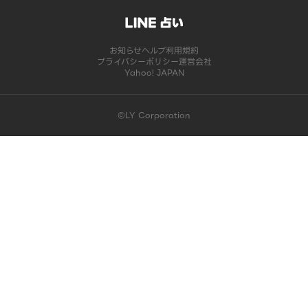
お知らせ
ヘルプ
利用規約
プライバシーポリシー
運営会社
Yahoo! JAPAN
©LY Corporation
このコンテンツは掲載が終了しました | LINE占い