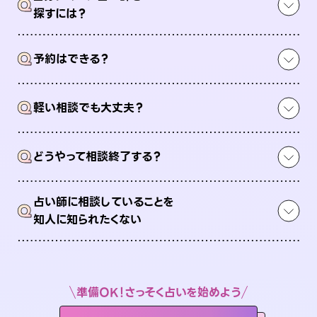
Q
探すには？
Q
予約はできる？
Q
軽い相談でも大丈夫？
Q
どうやって相談終了する？
占い師に相談していることを
Q
知人に知られたくない
準備OK！さっそく占いを始めよう