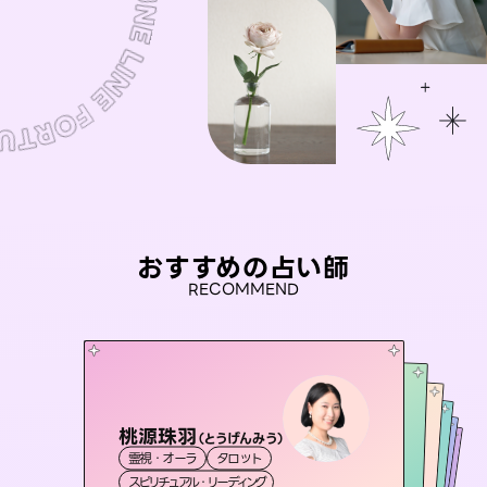
おすすめの占い師
RECOMMEND
桃源珠羽
セラピスト理恵
（
とうげんみう
）
おう 霊感オラクル
彗望
未来視師＊花
霊視・オーラ
タロット
（
すいぼう
霊視・オーラ
）
タロット
アイリス -iris-
霊視・オーラ
霊視・オーラ
霊視・オーラ
透視
スピリチュアル・リーディング
スピリチュアル・リーディング
心理学