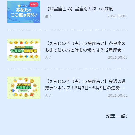
【12星座占い】星座別！ぶっとび度
占い
2026.08.08
【えもじの子（占）12星座占い】各星座の
お金の使い方と貯金の傾向は？12星座★徹
底解説
占い
2026.08.03
【えもじの子（占）12星座占い】今週の運
勢ランキング！8月3日～8月9日の運勢
は？
占い
2026.08.02
記事一覧