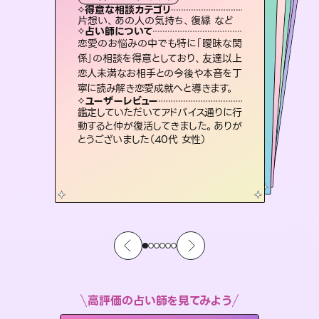
西洋占星術
オラクルカード
スピリチュアル・リーディング
スピリチュアル・リーディング
タロット
得意な相談カテゴリ
得意な相談カテゴリ
得意な相談カテゴリ
ルーン
得意な相談カテゴリ
得意な相談カテゴリ
片想い、あの人の気持ち、復縁 など
片想い、二人の未来、年の差 など
恋愛総合、あの人の気持ち など
片想い、あの人の気持ち、復縁 など
得意な相談カテゴリ
出逢い、片想い、復縁 など
恋愛総合、片想い、二人の未来 など
占い師について
占い師について
占い師について
占い師について
占い師について
占い師について
未来には何パターンもの選択肢があり
ます。不安で視えにくくなっているあな
たの素敵な未来を見つけ、その未来を
霊視×オラクルカードを使って「今」と
「未来」そして「気になるあの人の気持
ち」まで丁寧に読み解き、恋や人生のヒ
連絡再開、復縁、成就などの報告実績
多数。セラピストとして2万超の施術経
験があるからこそできる鑑定で、より良
恋愛のお悩みの中でも特に「曖昧な関
復縁、恋愛、不倫の行方、同性愛や片
思い、仕事関係や借金問題まで知りた
いことや心の負担になっていることを
係」の相談を得意としており、友達以上
恋人未満なお相手との今後や本音を丁
選択できるようアドバイスします。
3,700年以上の歴史を持つ東洋最古の占術「易占」で詳細まで占い、幸せへ向かう道筋を示します。厳しい結果にも具体的な対策をお伝えします。
ントを優しく引き出します。
紐解き、背中をそっと押して導きます。
い未来をサポートします。
ユーザーレビュー
ユーザーレビュー
寧に読み解き恋愛成就へと導きます。
ユーザーレビュー
ユーザーレビュー
職場の人の性質や人間関係、本心など
本当によく視えていてびっくり。対策が
ユーザーレビュー
複雑な背景もしっかり聞いて鑑定して
いただけました。気持ちが楽になりまし
安心感のあり、言い切ってくれる所や濁
さない鑑定のおかげで、毎回自分の気
不安な気持ちが嘘みたいに晴れまし
た…！よく視えていらっしゃるんだなと
ユーザーレビュー
とても心温まる鑑定でした。しかもこち
らは何も言っていないのに視えていらっ
打てて前向きになれます（40代）
鑑定していただいてアドバイス通りに行
た（50代 女性）
持ちを整えられます（30代 男性）
感じました（40代 女性）
動すると仲が復活してきました。ありが
しゃるんだなと驚きです（30代女性）
とうございました（40代 女性）
高評価の占い師を見てみよう