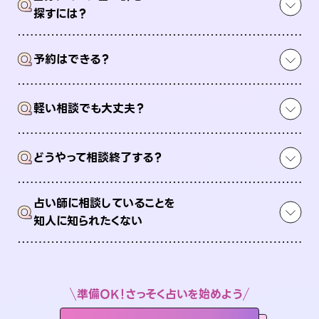
Q
探すには？
Q
予約はできる？
Q
軽い相談でも大丈夫？
Q
どうやって相談終了する？
占い師に相談していることを
Q
知人に知られたくない
準備OK！さっそく占いを始めよう