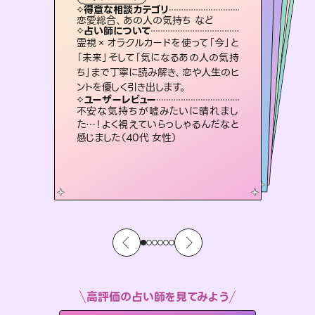
タロット
霊視・オーラ
スピリチュアル・リーディング
スピリチュアル・リーディング
スピリチュアル・リーディング
タロット
得意な相談カテゴリ
得意な相談カテゴリ
得意な相談カテゴリ
スピリチュアル・リーディング
得意な相談カテゴリ
得意な相談カテゴリ
恋愛総合、あの人の気持ち など
恋愛総合、片想い、二人の未来 など
出逢い、片想い、復縁 など
片想い、あの人の気持ち、復縁 など
得意な相談カテゴリ
片想い、あの人の気持ち、復縁 など
片想い、二人の未来、年の差 など
占い師について
占い師について
占い師について
占い師について
占い師について
占い師について
恋愛のお悩みの中でも特に「曖昧な関
係」の相談を得意としており、友達以上
恋人未満なお相手との今後や本音を丁
未来には何パターンもの選択肢があり
ます。不安で視えにくくなっているあな
たの素敵な未来を見つけ、その未来を
復縁、恋愛、不倫の行方、同性愛や片
思い、仕事関係や借金問題まで知りた
いことや心の負担になっていることを
霊視×オラクルカードを使って「今」と
連絡再開、復縁、成就などの報告実績
多数。セラピストとして2万超の施術経
験があるからこそできる鑑定で、より良
「未来」そして「気になるあの人の気持
ち」まで丁寧に読み解き、恋や人生のヒ
寧に読み解き恋愛成就へと導きます。
3,700年以上の歴史を持つ東洋最古の占術「易占」で詳細まで占い、幸せへ向かう道筋を示します。厳しい結果にも具体的な対策をお伝えします。
選択できるようアドバイスします。
い未来をサポートします。
紐解き、背中をそっと押して導きます。
ユーザーレビュー
ユーザーレビュー
ントを優しく引き出します。
ユーザーレビュー
ユーザーレビュー
鑑定していただいてアドバイス通りに行
動すると仲が復活してきました。ありが
ユーザーレビュー
複雑な背景もしっかり聞いて鑑定して
いただけました。気持ちが楽になりまし
とても心温まる鑑定でした。しかもこち
らは何も言っていないのに視えていらっ
職場の人の性質や人間関係、本心など
本当によく視えていてびっくり。対策が
ユーザーレビュー
安心感のあり、言い切ってくれる所や濁
さない鑑定のおかげで、毎回自分の気
とうございました（40代 女性）
不安な気持ちが嘘みたいに晴れまし
た（50代 女性）
しゃるんだなと驚きです（30代女性）
打てて前向きになれます（40代）
た…！よく視えていらっしゃるんだなと
持ちを整えられます（30代 男性）
感じました（40代 女性）
高評価の占い師を見てみよう