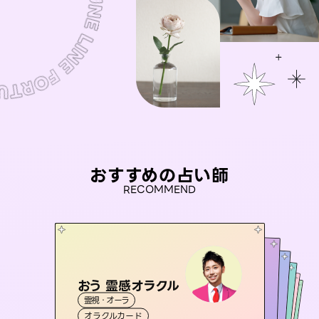
おすすめの占い師
RECOMMEND
おう 霊感オラクル
アイリス -iris-
未来視師＊花
彗望
桃源珠羽
霊視・オーラ
（
すいぼう
西洋占星術
）
タロット
セラピスト理恵
霊視・オーラ
（
とうげんみう
霊視・オーラ
心理学
霊視・オーラ
）
透視
オラクルカード
ルーン