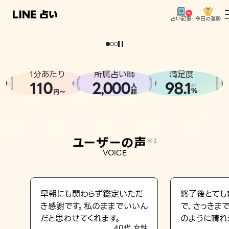
今日の運勢
占い記事
。
どうせなら
運
気
を
味
方
に
し
た
い
、
恋
も
仕
事
も
トップ
ユーザーの声
1分あたり
所属占い師
満足度
相談事例
110
2
000
98.1
,
人
※1
%
円〜
超
占いの流れ
おすすめの占い師
ユーザーの声
※2
よくある質問
VOICE
えもじの子（占）12星座占い
占い記事
早朝にも関わらず鑑定いただ
終了後とても
き感謝です。私のままでいいん
で、さっきま
お知らせ
だと思わせてくれます。
のように晴れ
40代 女性