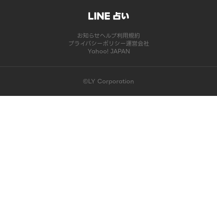
お知らせ
ヘルプ
利用規約
プライバシーポリシー
運営会社
Yahoo! JAPAN
©LY Corporation
このコンテンツは掲載が終了しました | LINE占い