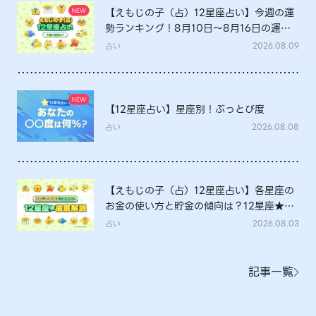
【えもじの子（占）12星座占い】今週の運
勢ランキング！8月10日～8月16日の運勢
は？
占い
2026.08.09
【12星座占い】星座別！ぶっとび度
占い
2026.08.08
【えもじの子（占）12星座占い】各星座の
お金の使い方と貯金の傾向は？12星座★徹
底解説
占い
2026.08.03
記事一覧