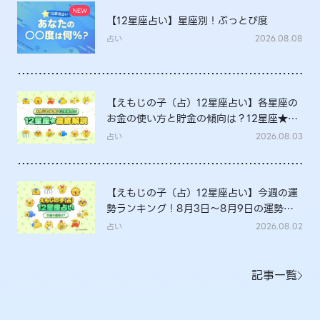
【12星座占い】星座別！ぶっとび度
占い
2026.08.08
【えもじの子（占）12星座占い】各星座の
お金の使い方と貯金の傾向は？12星座★徹
底解説
占い
2026.08.03
【えもじの子（占）12星座占い】今週の運
勢ランキング！8月3日～8月9日の運勢
は？
占い
2026.08.02
記事一覧