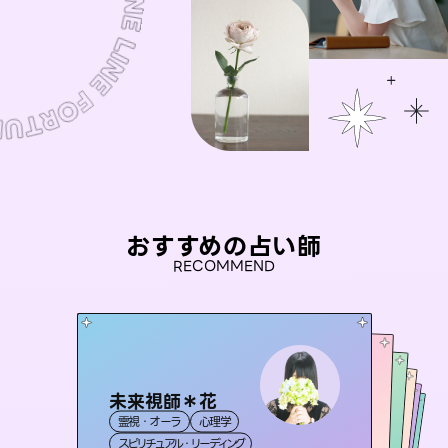
おすすめの占い師
RECOMMEND
未来視師＊花
桃源珠羽
セラピスト理恵
（
とうげんみう
）
おう 霊感オラクル
アイリス -iris-
霊視・オーラ
心理学
霊視・オーラ
タロット
彗望
霊視・オーラ
霊視・オーラ
タロット
（
すいぼう
西洋占星術
スピリチュアル・リーディング
）
スピリチュアル・リーディング
タロット