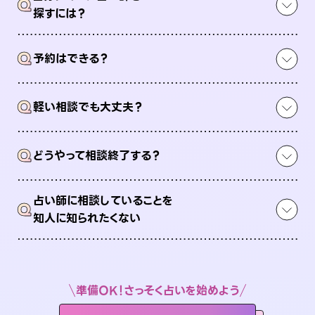
Q
探すには？
Q
予約はできる？
Q
軽い相談でも大丈夫？
Q
どうやって相談終了する？
占い師に相談していることを
Q
知人に知られたくない
準備OK！さっそく占いを始めよう