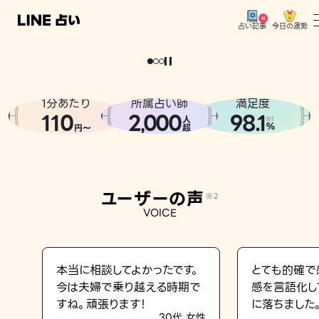
今日の運勢
占い記事
。
どうせなら
運
気
を
味
方
に
し
た
い
、
恋
も
仕
事
も
トップ
ユーザーの声
1分あたり
所属占い師
満足度
相談事例
110
2
000
98.1
,
人
※1
%
円〜
超
占いの流れ
おすすめの占い師
ユーザーの声
※2
よくある質問
VOICE
えもじの子（占）12星座占い
占い記事
本当に相談してよかったです。
とても的確で
今は夫婦で乗り越える時期で
感を言語化し
お知らせ
すね。頑張ります！
に落ちました
30代 女性