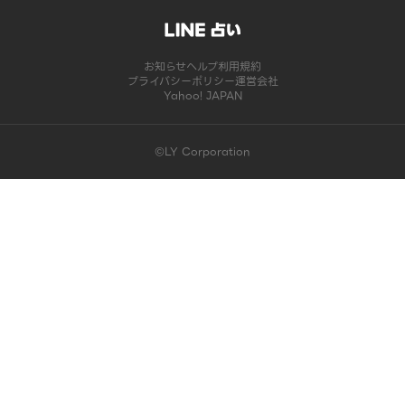
お知らせ
ヘルプ
利用規約
プライバシーポリシー
運営会社
Yahoo! JAPAN
©LY Corporation
このコンテンツは掲載が終了しました | LINE占い