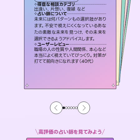
霊視・オーラ
スピリチュアル・リーディング
オラクルカード
ルーン
透視
得意な相談カテゴリ
得意な相談カテゴリ
得意な相談カテゴリ
スピリチュアル・リーディング
得意な相談カテゴリ
得意な相談カテゴリ
出逢い、片想い、復縁 など
片想い、あの人の気持ち、復縁 など
片想い、二人の未来、年の差 など
恋愛総合、あの人の気持ち など
得意な相談カテゴリ
恋愛総合、片想い、二人の未来 など
片想い、あの人の気持ち、復縁 など
占い師について
占い師について
占い師について
占い師について
占い師について
占い師について
復縁、恋愛、不倫の行方、同性愛や片
思い、仕事関係や借金問題まで知りた
いことや心の負担になっていることを
連絡再開、復縁、成就などの報告実績
多数。セラピストとして2万超の施術経
験があるからこそできる鑑定で、より良
恋愛のお悩みの中でも特に「曖昧な関
係」の相談を得意としており、友達以上
恋人未満なお相手との今後や本音を丁
未来には何パターンもの選択肢があり
3,700年以上の歴史を持つ東洋最古の
占術「易占」で詳細まで占い、幸せへ向
かう道筋を示します。厳しい結果にも具
ます。不安で視えにくくなっているあな
たの素敵な未来を見つけ、その未来を
紐解き、背中をそっと押して導きます。
霊視×オラクルカードを使って「今」と「未来」そして「気になるあの人の気持ち」まで丁寧に読み解き、恋や人生のヒントを優しく引き出します。
い未来をサポートします。
体的な対策をお伝えします。
寧に読み解き恋愛成就へと導きます。
ユーザーレビュー
ユーザーレビュー
選択できるようアドバイスします。
ユーザーレビュー
ユーザーレビュー
安心感のあり、言い切ってくれる所や濁
さない鑑定のおかげで、毎回自分の気
ユーザーレビュー
不安な気持ちが嘘みたいに晴れまし
た…！よく視えていらっしゃるんだなと
複雑な背景もしっかり聞いて鑑定して
いただけました。気持ちが楽になりまし
とても心温まる鑑定でした。しかもこち
らは何も言っていないのに視えていらっ
ユーザーレビュー
鑑定していただいてアドバイス通りに行
動すると仲が復活してきました。ありが
持ちを整えられます（30代 男性）
職場の人の性質や人間関係、本心など
感じました（40代 女性）
た（50代 女性）
しゃるんだなと驚きです（30代女性）
本当によく視えていてびっくり。対策が
とうございました（40代 女性）
打てて前向きになれます（40代）
高評価の占い師を見てみよう