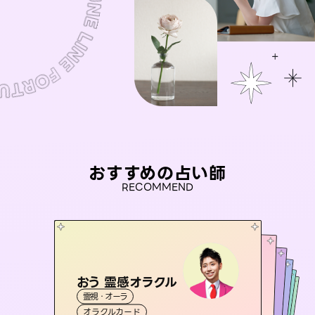
おすすめの占い師
RECOMMEND
おう 霊感オラクル
桃源珠羽
アイリス -iris-
（
とうげんみう
）
未来視師＊花
彗望
霊視・オーラ
霊視・オーラ
タロット
（
セラピスト理恵
すいぼう
西洋占星術
）
タロット
霊視・オーラ
霊視・オーラ
心理学
オラクルカード
スピリチュアル・リーディング
透視