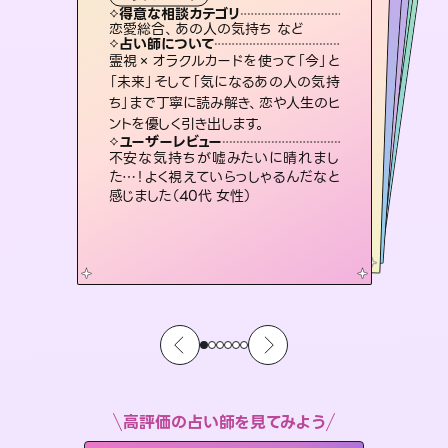
霊視・オーラ
ルーン
スピリチュアル・リーディング
スピリチュアル・リーディング
タロット
得意な相談カテゴリ
得意な相談カテゴリ
得意な相談カテゴリ
スピリチュアル・リーディング
得意な相談カテゴリ
得意な相談カテゴリ
恋愛総合、あの人の気持ち など
片想い、あの人の気持ち、復縁 など
恋愛総合、片想い、二人の未来 など
出逢い、片想い、復縁 など
得意な相談カテゴリ
片想い、あの人の気持ち、復縁 など
片想い、二人の未来、年の差 など
占い師について
占い師について
占い師について
占い師について
占い師について
占い師について
3,700年以上の歴史を持つ東洋最古の
占術「易占」で詳細まで占い、幸せへ向
かう道筋を示します。厳しい結果にも具
復縁、恋愛、不倫の行方、同性愛や片
思い、仕事関係や借金問題まで知りた
いことや心の負担になっていることを
恋愛のお悩みの中でも特に「曖昧な関
係」の相談を得意としており、友達以上
恋人未満なお相手との今後や本音を丁
霊視×オラクルカードを使って「今」と
連絡再開、復縁、成就などの報告実績
多数。セラピストとして2万超の施術経
験があるからこそできる鑑定で、より良
「未来」そして「気になるあの人の気持
ち」まで丁寧に読み解き、恋や人生のヒ
体的な対策をお伝えします。
未来には何パターンもの選択肢があります。不安で視えにくくなっているあなたの素敵な未来を見つけ、その未来を選択できるようアドバイスします。
紐解き、背中をそっと押して導きます。
い未来をサポートします。
寧に読み解き恋愛成就へと導きます。
ユーザーレビュー
ユーザーレビュー
ントを優しく引き出します。
ユーザーレビュー
ユーザーレビュー
複雑な背景もしっかり聞いて鑑定して
いただけました。気持ちが楽になりまし
ユーザーレビュー
職場の人の性質や人間関係、本心など
本当によく視えていてびっくり。対策が
とても心温まる鑑定でした。しかもこち
らは何も言っていないのに視えていらっ
安心感のあり、言い切ってくれる所や濁
さない鑑定のおかげで、毎回自分の気
ユーザーレビュー
鑑定していただいてアドバイス通りに行
動すると仲が復活してきました。ありが
た（50代 女性）
不安な気持ちが嘘みたいに晴れまし
打てて前向きになれます（40代）
しゃるんだなと驚きです（30代女性）
持ちを整えられます（30代 男性）
た…！よく視えていらっしゃるんだなと
とうございました（40代 女性）
感じました（40代 女性）
高評価の占い師を見てみよう