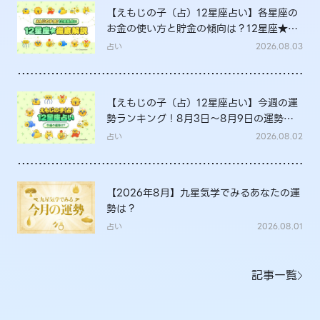
【えもじの子（占）12星座占い】各星座の
お金の使い方と貯金の傾向は？12星座★徹
底解説
占い
2026.08.03
【えもじの子（占）12星座占い】今週の運
勢ランキング！8月3日～8月9日の運勢
は？
占い
2026.08.02
【2026年8月】九星気学でみるあなたの運
勢は？
占い
2026.08.01
記事一覧