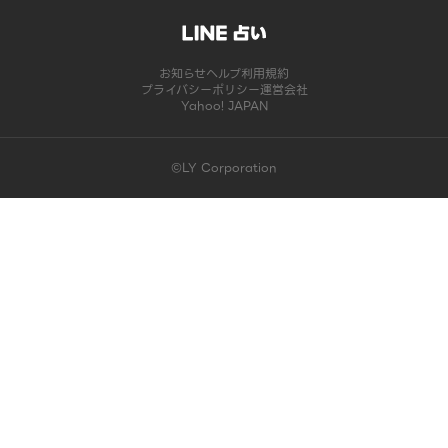
お知らせ
ヘルプ
利用規約
プライバシーポリシー
運営会社
Yahoo! JAPAN
©LY Corporation
このコンテンツは掲載が終了しました | LINE占い