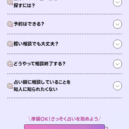
Q
探すには？
Q
予約はできる？
Q
軽い相談でも大丈夫？
Q
どうやって相談終了する？
占い師に相談していることを
Q
知人に知られたくない
準備OK！さっそく占いを始めよう